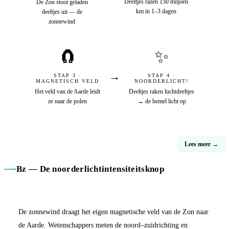
Deeltjes razen 150 miljoen
De Zon stoot geladen
km in 1–3 dagen
deeltjes uit — de
zonnewind
🧲
✨
→
STAP 3 ·
STAP 4 ·
MAGNETISCH VELD
NOORDERLICHT!
Het veld van de Aarde leidt
Deeltjes raken luchtdeeltjes
ze naar de polen
→ de hemel licht op
Lees meer →
Bz — De noorderlichtintensiteitsknop
De zonnewind draagt het eigen magnetische veld van de Zon naar
de Aarde. Wetenschappers meten de noord–zuidrichting en