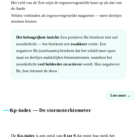
Het veld van de Zon wijst de tegenovergestelde kant op als dat van
de Aarde
Velden verbinden als tegenovergestelde magneten — meer deeltjes
stromen binnen
Het belangrijkste inzicht:
Een positieve Bz betekent niet nul
noorderlicht — het betekent een
zwakkere
versie. Een
negatieve Bz (zuidwaarts) betekent dat het schild meer open
staat en deeltjes makkelijker binnenstromen, waardoor het
noorderlicht
veel helderder en actiever
wordt. Hoe negatiever
Bz, hoe intenser de show.
Lees meer →
Kp-index — De stormsterktemeter
De
Kp-index
is een getal van
0 tot 9
dat meet hoe sterk het