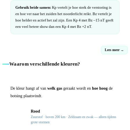
Gebruik beide samen:
Kp vertelt je hoe sterk de verstoring is
en hoe ver naar het zuiden het noorderlicht reikt. Bz vertelt je
hoe helder en actief het zal zijn. Een Kp 4 met Bz –15 nT geeft
een veel betere show dan een Kp 4 met Bz +2 nT.
Lees meer →
Waarom verschillende kleuren?
De kleur hangt af van
welk gas
geraakt wordt en
hoe hoog
de
botsing plaatsvindt.
Rood
Zuurstof · boven 200 km · Zeldzaam en zwak — alleen tijdens
400km
grote stormen