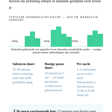
horizon die plotseling uitbarst in dansende gordijnen recht boven
je.
TYPISCHE NOORDELICHT-NACHT — WAT ER WERKELIJK
GEBEURT
rustig
rustig
rustig
Activiteit gedurende een typische 4-uur durende noorderlicht-nacht — rustige
pauzes tussen uitbarstingen zijn normaal
Substorm duurt
Rustige pauze
Per nacht
duurt
20–60 minuten
2–5 substormen
30 minuten tot 2
actieve vertoning,
op een actieve
uur — de hemel
soms met snelle
nacht.
kan donker
gordijnbeweging
Piekaactiviteit is
worden tussen
meestal tussen
gebeurtenissen
22:00 en 02:00
lokale tijd
⏳
De meest voorkomende fout:
15 minuten naar buiten gaan,