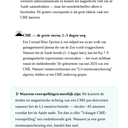
verstoren radiocommunicatie en kunnen het magnetische veld van de
Aarde samendrukken — maar het noorderlichteffect alleen is
bescheiden. De grotere consequentie is dat grote fakkels vaak een
CME lanceren.
🌋
CME — de grote storm, 1–3 dagen weg
Een Coronal Mass Ejection is een miljard ton zware wolk van
gemagnetiseerd plasma die van de Zon wordt weggeschoten.
Wanneer het de Aarde bereikt (1–3 dagen later), kan het Kp 7–9
geomagnetische superstormen veroorzaken — het soort zichtbaar
vanuit de middenbreedte. De gebeurtenis van mei 2024 was een
CME. Wanneer ruimteweerbureaus een "G3-stormwaarschuwing"
afgeven, hebben ze een CME onderweg gespot.
🔭
Waarom voorspellingen moeilijk zijn:
We kunnen de
sterkte en magnetische richting van een CME pas detecteren
wanneer het de L1-monitor bereikt — slechts ~45 minuten
voordat het de Aarde raakt. Tot dan is elke "3-daagse CME-
voorspelling" een onderbouwde gok. Wanneer je een grote
stormwaarschuwing ziet, handel dan snel.