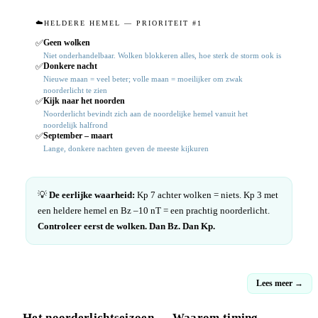
☁️
HELDERE HEMEL — PRIORITEIT #1
Geen wolken
✅
Niet onderhandelbaar. Wolken blokkeren alles, hoe sterk de storm ook is
Donkere nacht
✅
Nieuwe maan = veel beter; volle maan = moeilijker om zwak
noorderlicht te zien
Kijk naar het noorden
✅
Noorderlicht bevindt zich aan de noordelijke hemel vanuit het
noordelijk halfrond
September – maart
✅
Lange, donkere nachten geven de meeste kijkuren
💡
De eerlijke waarheid:
Kp 7 achter wolken = niets. Kp 3 met
een heldere hemel en Bz –10 nT = een prachtig noorderlicht.
Controleer eerst de wolken. Dan Bz. Dan Kp.
Lees meer →
Het noorderlichtseizoen — Waarom timing