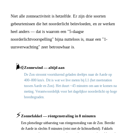
Niet alle zonneactiviteit is hetzelfde. Er zijn drie soorten
gebeurtenissen die het noorderlicht beïnvloeden, en ze werken
heel anders — dat is waarom een "5-daagse
noorderlichtvoorspelling" bijna nutteloos is, maar een "1-
uursverwachting" zeer betrouwbaar is.
🌬️
Zonnewind — altijd aan
De Zon stroomt voortdurend geladen deeltjes naar de Aarde op
400–800 km/s. Dit is wat we live meten bij L1 (het meetstation
tussen Aarde en Zon). Het duurt ~45 minuten om aan te komen na
meting. Verantwoordelijk voor het dagelijkse noorderlicht op hoge
breedtegraden.
⚡
Zonnefakkel — röntgenstraling in 8 minuten
Een plotselinge uitbarsting van röntgenstraling van de Zon. Bereikt
de Aarde in slechts 8 minuten (reist met de lichtsnelheid). Fakkels