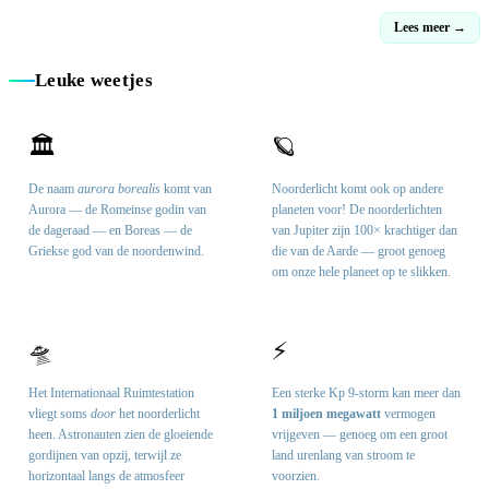
Lees meer →
Leuke weetjes
🏛️
🪐
De naam
aurora borealis
komt van
Noorderlicht komt ook op andere
Aurora — de Romeinse godin van
planeten voor! De noorderlichten
de dageraad — en Boreas — de
van Jupiter zijn 100× krachtiger dan
Griekse god van de noordenwind.
die van de Aarde — groot genoeg
om onze hele planeet op te slikken.
🛸
⚡
Het Internationaal Ruimtestation
Een sterke Kp 9-storm kan meer dan
vliegt soms
door
het noorderlicht
1 miljoen megawatt
vermogen
heen. Astronauten zien de gloeiende
vrijgeven — genoeg om een groot
gordijnen van opzij, terwijl ze
land urenlang van stroom te
horizontaal langs de atmosfeer
voorzien.