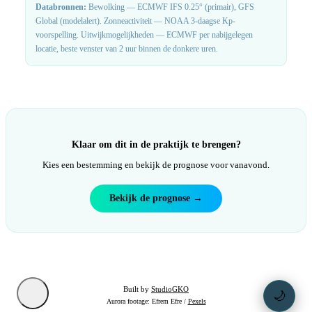
Databronnen:
Bewolking — ECMWF IFS 0.25° (primair), GFS
Global (modelalert). Zonneactiviteit — NOAA 3-daagse Kp-
voorspelling. Uitwijkmogelijkheden — ECMWF per nabijgelegen
locatie, beste venster van 2 uur binnen de donkere uren.
Klaar om dit in de praktijk te brengen?
Kies een bestemming en bekijk de prognose voor vanavond.
Bekijk de prognose →
Built by
StudioGKO
🌙
Aurora footage: Efrem Efre /
Pexels