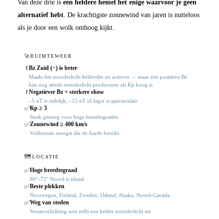
Van deze drie is
een heldere hemel het enige waarvoor je geen
alternatief hebt
. De krachtigste zonnewind van jaren is nutteloos
als je door een wolk omhoog kijkt.
🚀
RUIMTEWEER
Bz Zuid (−) is beter
⬆
Maakt het noorderlicht helderder en actiever — maar een positieve Bz
kan nog steeds noorderlicht produceren als Kp hoog is
Negatiever Bz = sterkere show
⬆
–5 nT is redelijk, –15 nT of lager is spectaculair
Kp ≥ 3
✅
Sterk genoeg voor hoge breedtegraden
Zonnewind ≥ 400 km/s
✅
Voldoende energie die de Aarde bereikt
🗺️
LOCATIE
Hoge breedtegraad
✅
60°–72° Noord is ideaal
Beste plekken
✅
Noorwegen, Finland, Zweden, IJsland, Alaska, Noord-Canada
Weg van steden
✅
Straatverlichting wist zelfs een helder noorderlicht uit