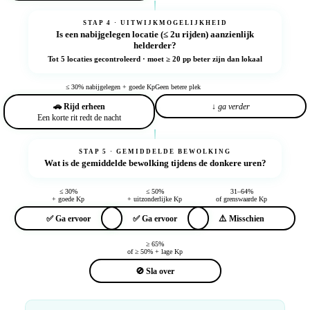
STAP 4 · UITWIJKMOGELIJKHEID
Is een
nabijgelegen locatie
(≤ 2u rijden) aanzienlijk
helderder?
Tot 5 locaties gecontroleerd · moet ≥ 20 pp beter zijn dan lokaal
≤ 30% nabijgelegen + goede Kp
Geen betere plek
🚗 Rijd erheen
↓ ga verder
Een korte rit redt de nacht
STAP 5 · GEMIDDELDE BEWOLKING
Wat is de
gemiddelde bewolking
tijdens de donkere uren?
≤ 30%
≤ 50%
31–64%
+ goede Kp
+ uitzonderlijke Kp
of grenswaarde Kp
✅ Ga ervoor
✅ Ga ervoor
⚠️ Misschien
≥ 65%
of ≥ 50% + lage Kp
🚫 Sla over