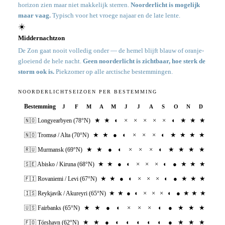
horizon zien maar niet makkelijk sterren.
Noorderlicht is mogelijk
maar vaag.
Typisch voor het vroege najaar en de late lente.
☀️
Middernachtzon
De Zon gaat nooit volledig onder — de hemel blijft blauw of oranje-
gloeiend de hele nacht.
Geen noorderlicht is zichtbaar, hoe sterk de
storm ook is.
Piekzomer op alle arctische bestemmingen.
NOORDERLICHTSEIZOEN PER BESTEMMING
Bestemming
J
F
M
A
M
J
J
A
S
O
N
D
★
★
◐
×
×
×
×
×
◐
★
★
★
🇳🇴
Longyearbyen (78°N)
★
★
●
◐
×
×
×
◐
★
★
★
★
🇳🇴
Tromsø / Alta (70°N)
★
★
●
◐
×
×
×
◐
★
★
★
★
🇷🇺
Murmansk (69°N)
★
★
●
◐
×
×
×
◐
●
★
★
★
🇸🇪
Abisko / Kiruna (68°N)
★
★
●
◐
×
×
×
◐
●
★
★
★
🇫🇮
Rovaniemi / Levi (67°N)
★
★
●
◐
×
×
×
◐
●
★
★
★
🇮🇸
Reykjavík / Akureyri (65°N)
★
★
●
◐
×
×
×
◐
●
★
★
★
🇺🇸
Fairbanks (65°N)
★
★
●
◐
◐
◐
◐
◐
●
★
★
★
🇫🇴
Tórshavn (62°N)