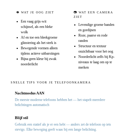
👁️ WAT JE OOG ZIET
📷 WAT EEN CAMERA
ZIET
Een vaag grijs-wit
Levendige groene banden
schijnsel, als een bleke
en gordijnen
wolk
Roze, paarse en rode
Af en toe een bleekgroene
randen
glinstering als het sterk is
Structuur en textuur
Bewegende vormen alleen
onzichtbaar voor het oog
tijdens actieve uitbarstingen
Noorderlicht zelfs bij Kp-
Bijna geen kleur bij zwak
niveaus te laag om op te
noorderlicht
merken
SNELLE TIPS VOOR JE TELEFOONKAMERA
Nachtmodus AAN
De meeste moderne telefoons hebben het — het stapelt meerdere
belichtingen automatisch
Blijf stil
Gebruik een statief als je er een hebt — anders zet de telefoon op iets
stevigs. Elke beweging geeft waas bij een lange belichting.