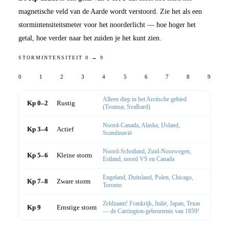
magnetische veld van de Aarde wordt verstoord. Zie het als een
stormintensiteitsmeter voor het noorderlicht — hoe hoger het
getal, hoe verder naar het zuiden je het kunt zien.
STORMINTENSITEIT 0 → 9
0
1
2
3
4
5
6
7
8
9
Alleen diep in het Arctische gebied
Kp 0–2
Rustig
(Tromsø, Svalbard)
Noord-Canada, Alaska, IJsland,
Kp 3–4
Actief
Scandinavië
Noord-Schotland, Zuid-Noorwegen,
Kp 5–6
Kleine storm
Estland, noord VS en Canada
Engeland, Duitsland, Polen, Chicago,
Kp 7–8
Zware storm
Toronto
Zeldzaam! Frankrijk, Italië, Japan, Texas
Kp 9
Ernstige storm
— de Carrington-gebeurtenis van 1859!