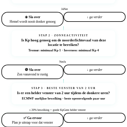
Ja
Nee
☀️ Sla over
↓ ga verder
Hemel wordt nooit donker genoeg
STAP 2 · ZONNEACTIVITEIT
Is
Kp
hoog genoeg om de noorderlichtovaal van deze
locatie te bereiken?
Tromsø: minimaal Kp 1 · Inverness: minimaal Kp 4
Nee
Ja
🚫 Sla over
↓ ga verder
Zon vanavond te rustig
STAP 3 · BESTE VENSTER VAN 2 UUR
Is er een
helder venster van 2 uur
tijdens de donkere uren?
ECMWF uurlijkse bewolking · beste opeenvolgende paar uur
≤ 20% bewolking + goede Kp
Geen helder venster
✅ Ga ervoor
↓ ga verder
Plan je uitstap voor dat venster