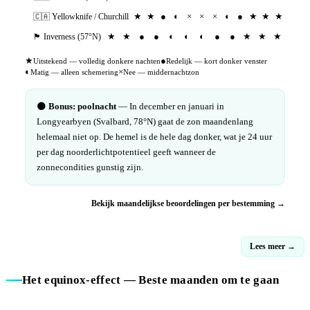
★
★
●
◐
×
×
×
◐
●
★
★
★
🇨🇦
Yellowknife / Churchill
★
★
●
●
◐
◐
◐
●
●
★
★
★
🏴󠁧󠁢󠁳󠁣󠁴󠁿
Inverness (57°N)
★
●
Uitstekend — volledig donkere nachten
Redelijk — kort donker venster
◐
×
Matig — alleen schemering
Nee — middernachtzon
🌑
Bonus: poolnacht
— In december en januari in
Longyearbyen (Svalbard, 78°N) gaat de zon maandenlang
helemaal niet op. De hemel is de hele dag donker, wat je 24 uur
per dag noorderlichtpotentieel geeft wanneer de
zonnecondities gunstig zijn.
Bekijk maandelijkse beoordelingen per bestemming →
Lees meer →
Het equinox-effect — Beste maanden om te gaan