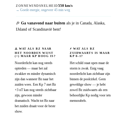
550 km/s
ZONNEWINDSNELHEID
→ Goede energie, ongeveer 45 min weg
🎉
Ga vanavond naar buiten
als je in Canada, Alaska,
IJsland of Scandinavië bent!
⚠️ WAT ALS BZ NAAR
⚡ WAT ALS BZ
HET NOORDEN WIJST
ZUIDWAARTS IS MAAR
(+) MAAR KP HOOG IS?
KP 0–1?
Noorderlicht kan nog steeds
Het schild staat open maar de
optreden — maar het zal
storm is zwak. Enig vaag
zwakker en minder dynamisch
noorderlicht kan zichtbaar zijn
zijn dan wanneer Bz naar het
binnen de poolcirkel. Geen
zuiden wees. Een Kp 7 met Bz
geweldige show — je hebt
+3 nT kan nog steeds zichtbaar
zowel Bz zuidwaarts als een
zijn, gewoon minder
behoorlijke Kp nodig voor iets
dramatisch. Wacht tot Bz naar
memorabels.
het zuiden draait voor de beste
show.