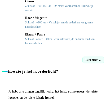
Groen
Zuurstof · 100–150 km · De meest voorkomende kleur die je
zult zien
150km
Roze / Magenta
Stikstof · ~100 km · Verschijnt aan de onderkant van groene
noorderlichten
100km
Blauw / Paars
Stikstof · onder 100 km · Zeer zeldzaam, de onderste rand van
80km
het noorderlicht
Lees meer →
Hoe zie je het noorderlicht?
Je hebt drie dingen tegelijk nodig: het juiste
ruimteweer
, de juiste
locatie
, en de juiste
lokale hemel
.