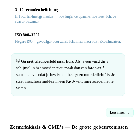
3–10 seconden belichting
In Pro/Handmatige modus — hoe langer de opname, hoe meer licht de
sensor verzamelt
ISO 800–3200
Hogere ISO = gevoeliger voor zwak licht, maar meer ruis. Experimenteer.
💡
Ga niet teleurgesteld naar huis:
Als je een vaag grijs
schijnsel in het noorden ziet, maak dan een foto van 5
seconden voordat je beslist dat het "geen noorderlicht" is. Je
staat misschien midden in een Kp 3-vertoning zonder het te
weten.
Lees meer →
Zonnefakkels & CME's — De grote gebeurtenissen