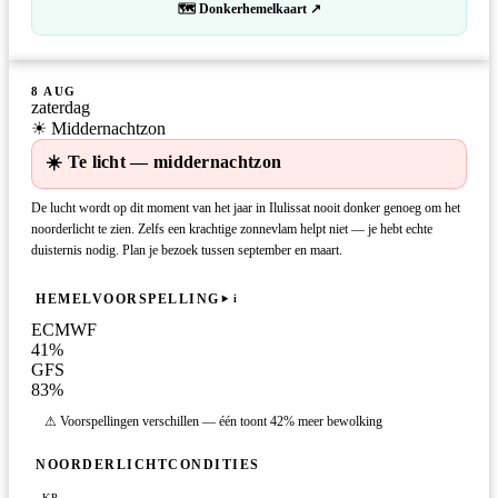
🗺 Donkerhemelkaart ↗
8 AUG
zaterdag
☀ Middernachtzon
☀️ Te licht — middernachtzon
De lucht wordt op dit moment van het jaar in Ilulissat nooit donker genoeg om het
noorderlicht te zien. Zelfs een krachtige zonnevlam helpt niet — je hebt echte
duisternis nodig. Plan je bezoek tussen september en maart.
HEMELVOORSPELLING
i
ECMWF
41
%
GFS
83
%
⚠ Voorspellingen verschillen — één toont 42% meer bewolking
NOORDERLICHTCONDITIES
KP