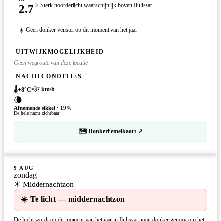
2.7
✨ Sterk noorderlicht waarschijnlijk boven Ilulissat
☀️ Geen donker venster op dit moment van het jaar
UITWIJKMOGELIJKHEID
Geen wegroute van deze locatie
NACHTCONDITIES
🌡️
💨
7
km/h
+
8
°C
🌘
Afnemende sikkel
·
19
%
De hele nacht zichtbaar
🗺 Donkerhemelkaart ↗
9 AUG
zondag
☀ Middernachtzon
☀️ Te licht — middernachtzon
De lucht wordt op dit moment van het jaar in Ilulissat nooit donker genoeg om het