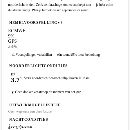
noorderlicht te zien. Zelfs een krachtige zonnevlam helpt niet — je hebt echte
duisternis nodig. Plan je bezoek tussen september en maart.
HEMELVOORSPELLING
i
ECMWF
9
%
GFS
38
%
⚠ Voorspellingen verschillen — één toont 29% meer bewolking
NOORDERLICHTCONDITIES
KP
3.7
✨ Sterk noorderlicht waarschijnlijk boven Ilulissat
☀️ Geen donker venster op dit moment van het jaar
UITWIJKMOGELIJKHEID
Geen wegroute van deze locatie
NACHTCONDITIES
🌡️
💨
4
km/h
+
7
°C