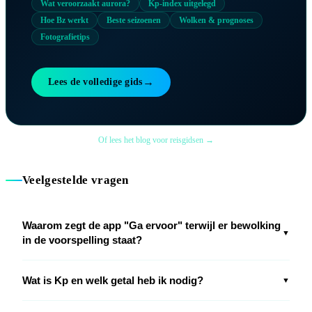
Wat veroorzaakt aurora?
Kp-index uitgelegd
Hoe Bz werkt
Beste seizoenen
Wolken & prognoses
Fotografietips
→
Lees de volledige gids
Of lees het blog voor reisgidsen →
Veelgestelde vragen
Waarom zegt de app "Ga ervoor" terwijl er bewolking
▼
in de voorspelling staat?
Wat is Kp en welk getal heb ik nodig?
▼