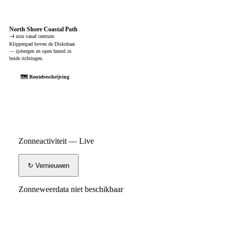
North Shore Coastal Path
~4 min vanaf centrum
Klippenpad boven de Diskobaai
— ijsbergen en open hemel in
beide richtingen.
🗺 Routebeschrijving
Zonneactiviteit — Live
↻ Vernieuwen
Zonneweerdata niet beschikbaar