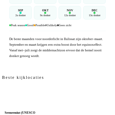
SEP
OKT
NOV
DEC
2u donker
9u donker
12u donker
13u donker
Peak season
Good
Possible
Unlikely
Geen zicht
De beste maanden voor noorderlicht in Ilulissat zijn oktober–maart.
September en maart krijgen een extra boost door het equinoxeffect.
Vanaf mei–juli zorgt de middernachtzon ervoor dat de hemel nooit
donker genoeg wordt.
Beste kijklocaties
Sermermiut (UNESCO