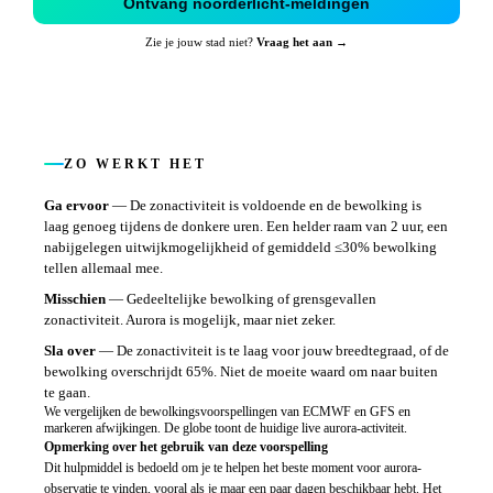
Ontvang noorderlicht-meldingen
Zie je jouw stad niet?
Vraag het aan →
ZO WERKT HET
Ga ervoor
—
De zonactiviteit is voldoende en de bewolking is
laag genoeg tijdens de donkere uren. Een helder raam van 2 uur, een
nabijgelegen uitwijkmogelijkheid of gemiddeld ≤30% bewolking
tellen allemaal mee.
Misschien
—
Gedeeltelijke bewolking of grensgevallen
zonactiviteit. Aurora is mogelijk, maar niet zeker.
Sla over
—
De zonactiviteit is te laag voor jouw breedtegraad, of de
bewolking overschrijdt 65%. Niet de moeite waard om naar buiten
te gaan.
We vergelijken de bewolkingsvoorspellingen van ECMWF en GFS en
markeren afwijkingen. De globe toont de huidige live aurora-activiteit.
Opmerking over het gebruik van deze voorspelling
Dit hulpmiddel is bedoeld om je te helpen het beste moment voor aurora-
observatie te vinden, vooral als je maar een paar dagen beschikbaar hebt. Het