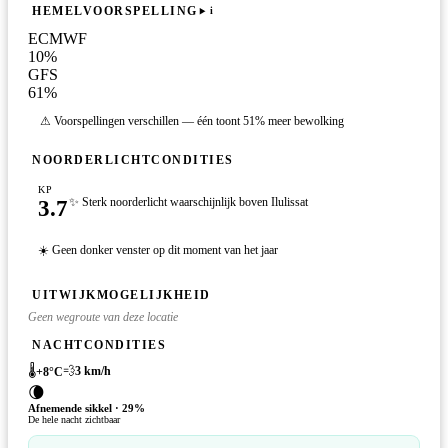
HEMELVOORSPELLING
i
ECMWF
10
%
GFS
61
%
⚠ Voorspellingen verschillen — één toont 51% meer bewolking
NOORDERLICHTCONDITIES
KP
3.7
✨ Sterk noorderlicht waarschijnlijk boven Ilulissat
☀️ Geen donker venster op dit moment van het jaar
UITWIJKMOGELIJKHEID
Geen wegroute van deze locatie
NACHTCONDITIES
🌡️
💨
3
km/h
+
8
°C
🌘
Afnemende sikkel
·
29
%
De hele nacht zichtbaar