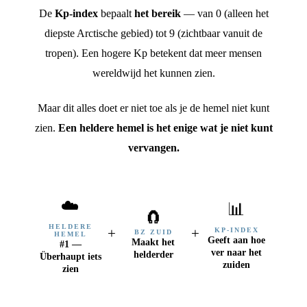
De
Kp-index
bepaalt
het bereik
— van 0 (alleen het
diepste Arctische gebied) tot 9 (zichtbaar vanuit de
tropen). Een hogere Kp betekent dat meer mensen
wereldwijd het kunnen zien.
Maar dit alles doet er niet toe als je de hemel niet kunt
zien.
Een heldere hemel is het enige wat je niet kunt
vervangen.
☁️
📊
🧲
HELDERE
+
+
KP-INDEX
BZ ZUID
HEMEL
Geeft aan hoe
Maakt het
#1 —
ver naar het
helderder
Überhaupt iets
zuiden
zien