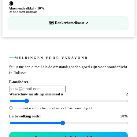
🌘
Afnemende sikkel
·
10
%
De hele nacht zichtbaar
🗺 Donkerhemelkaart ↗
MELDINGEN VOOR VANAVOND
Stuur me een e-mail als de omstandigheden goed zijn voor noorderlicht
in Ilulissat
E-mailadres
Waarschuw me als Kp minimaal is
2
ⓘ
In Ilulissat is aurora betrouwbaar zichtbaar vanaf Kp 2+
En bewolking onder
50
%