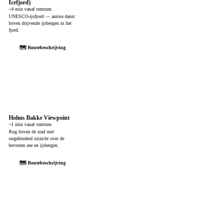
Icefjord)
~4 min vanaf centrum
UNESCO-ijsfjord — aurora danst
boven drijvende ijsbergen in het
fjord.
🗺 Routebeschrijving
Holms Bakke Viewpoint
~1 min vanaf centrum
Rug boven de stad met
ongehinderd uitzicht over de
bevroren zee en ijsbergen.
🗺 Routebeschrijving