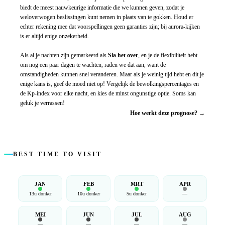
biedt de meest nauwkeurige informatie die we kunnen geven, zodat je
weloverwogen beslissingen kunt nemen in plaats van te gokken. Houd er
echter rekening mee dat voorspellingen geen garanties zijn; bij aurora-kijken
is er altijd enige onzekerheid.
Als al je nachten zijn gemarkeerd als
Sla het over
, en je de flexibiliteit hebt
om nog een paar dagen te wachten, raden we dat aan, want de
omstandigheden kunnen snel veranderen. Maar als je weinig tijd hebt en dit je
enige kans is, geef de moed niet op! Vergelijk de bewolkingspercentages en
de Kp-index voor elke nacht, en kies de minst ongunstige optie. Soms kan
geluk je verrassen!
Hoe werkt deze prognose? →
BEST TIME TO VISIT
JAN
FEB
MRT
APR
13u donker
10u donker
5u donker
—
MEI
JUN
JUL
AUG
—
—
—
—