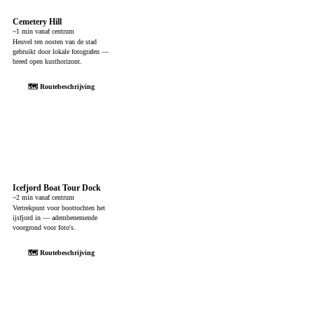
Cemetery Hill
~1 min vanaf centrum
Heuvel ten oosten van de stad
gebruikt door lokale fotografen —
breed open kusthorizont.
🗺 Routebeschrijving
Icefjord Boat Tour Dock
~2 min vanaf centrum
Vertrekpunt voor boottochten het
ijsfjord in — adembenemende
voorgrond voor foto's.
🗺 Routebeschrijving