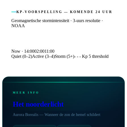
KP-VOORSPELLING — KOMENDE 24 UUR
Geomagnetische stormintensiteit · 3-uurs resolutie ·
NOAA
Kp index forecast
Now ·
14:00
02:00
11:00
Quiet (0–2)
Active (3–4)
Storm (5+)
- - - Kp 5 threshold
Time
Kp
14:00
3.0
17:00
3.7
20:00
3.3
23:00
2.7
02:00
2.7
MEER INFO
05:00
2.3
08:00
2.3
Het noorderlicht
11:00
1.3
Aurora Borealis — Wanneer de zon de hemel schildert