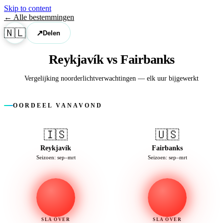
Skip to content
← Alle bestemmingen
🇳🇱
↗
Delen
Reykjavík vs Fairbanks
Vergelijking noorderlicht­verwachtingen — elk uur bijgewerkt
OORDEEL VANAVOND
🇮🇸
🇺🇸
Reykjavík
Fairbanks
Seizoen: sep–mrt
Seizoen: sep–mrt
SLA OVER
SLA OVER