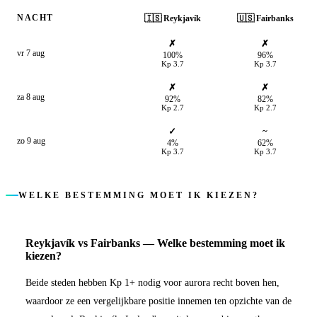
NACHT
🇮🇸
Reykjavík
🇺🇸
Fairbanks
✗
✗
vr 7 aug
100%
96%
Kp
3.7
Kp
3.7
✗
✗
za 8 aug
92%
82%
Kp
2.7
Kp
2.7
✓
~
zo 9 aug
4%
62%
Kp
3.7
Kp
3.7
WELKE BESTEMMING MOET IK KIEZEN?
Reykjavík
vs
Fairbanks
—
Welke bestemming moet ik
kiezen?
Beide steden hebben Kp 1+ nodig voor aurora recht boven hen,
waardoor ze een vergelijkbare positie innemen ten opzichte van de