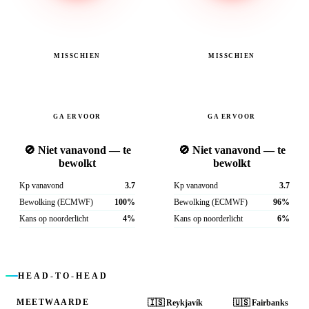
MISSCHIEN
MISSCHIEN
GA ERVOOR
GA ERVOOR
🚫 Niet vanavond — te
🚫 Niet vanavond — te
bewolkt
bewolkt
Kp vanavond
3.7
Kp vanavond
3.7
Bewolking (ECMWF)
100%
Bewolking (ECMWF)
96%
Kans op noorderlicht
4%
Kans op noorderlicht
6%
HEAD-TO-HEAD
MEETWAARDE
🇮🇸
Reykjavík
🇺🇸
Fairbanks