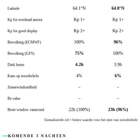
64.1°N
64.8°N
Latitude
Kp 1+
Kp 1+
Kp for overhead aurora
Kp 2+
Kp 2+
Kp for good display
100%
96%
Bewolking (ECMWF)
75%
100%
Bewolking (GFS)
4.2h
3.9h
Dark hours
4%
6%
Kans op noorderlicht
–
–
Zonnewindsnelheid
–
–
Bz value
22h (100%)
23h (96%)
Beste window vanavond
Gemarkeerde cel = betere waarde voor het zien van noorderlicht
KOMENDE 3 NACHTEN