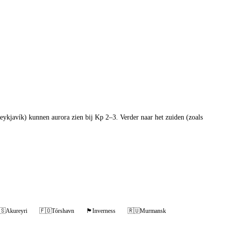
eykjavík) kunnen aurora zien bij Kp 2–3. Verder naar het zuiden (zoals
🇸
Akureyri
🇫🇴
Tórshavn
🏴󠁧󠁢󠁳󠁣󠁴󠁿
Inverness
🇷🇺
Murmansk