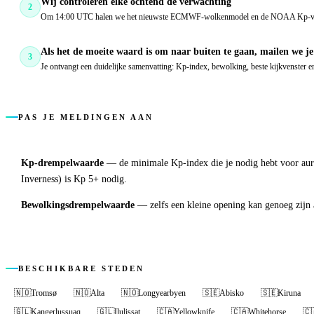
Wij controleren elke ochtend de verwachting
2
Om 14:00 UTC halen we het nieuwste ECMWF-wolkenmodel en de NOAA Kp-voor
Als het de moeite waard is om naar buiten te gaan, mailen we je
3
Je ontvangt een duidelijke samenvatting: Kp-index, bewolking, beste kijkvenster en 
PAS JE MELDINGEN AAN
Kp-drempelwaarde
—
de minimale Kp-index die je nodig hebt voor aur
Inverness) is Kp 5+ nodig.
Bewolkingsdrempelwaarde
—
zelfs een kleine opening kan genoeg zijn a
BESCHIKBARE STEDEN
🇳🇴
Tromsø
🇳🇴
Alta
🇳🇴
Longyearbyen
🇸🇪
Abisko
🇸🇪
Kiruna
🇬🇱
Kangerlussuaq
🇬🇱
Ilulissat
🇨🇦
Yellowknife
🇨🇦
Whitehorse
🇨