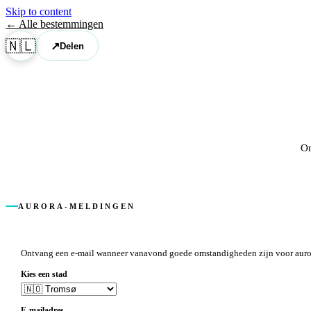
Skip to content
← Alle bestemmingen
🇳🇱
↗
Delen
On
AURORA-MELDINGEN
Ontvang een e-mail wanneer vanavond goede omstandigheden zijn voor auro
Kies een stad
E-mailadres