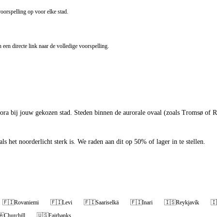
spelling op voor elke stad.
een directe link naar de volledige voorspelling.
ora bij jouw gekozen stad. Steden binnen de aurorale ovaal (zoals Tromsø of R
ls het noorderlicht sterk is. We raden aan dit op 50% of lager in te stellen.
🇫🇮
Rovaniemi
🇫🇮
Levi
🇫🇮
Saariselkä
🇫🇮
Inari
🇮🇸
Reykjavík
🇮
🇦
Churchill
🇺🇸
Fairbanks