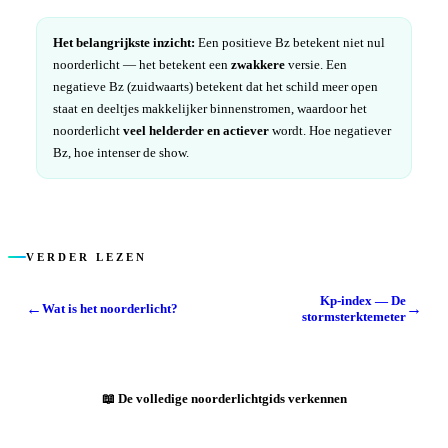
Het belangrijkste inzicht:
Een positieve Bz betekent niet nul
noorderlicht — het betekent een
zwakkere
versie. Een
negatieve Bz (zuidwaarts) betekent dat het schild meer open
staat en deeltjes makkelijker binnenstromen, waardoor het
noorderlicht
veel helderder en actiever
wordt. Hoe negatiever
Bz, hoe intenser de show.
VERDER LEZEN
Kp-index — De
←
→
Wat is het noorderlicht?
stormsterktemeter
📖
De volledige noorderlicht­gids verkennen