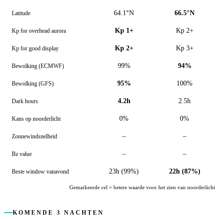
64.1°N
66.5°N
Latitude
Kp 1+
Kp 2+
Kp for overhead aurora
Kp 2+
Kp 3+
Kp for good display
99%
94%
Bewolking (ECMWF)
95%
100%
Bewolking (GFS)
4.2h
2.5h
Dark hours
0%
0%
Kans op noorderlicht
–
–
Zonnewindsnelheid
–
–
Bz value
23h (99%)
22h (87%)
Beste window vanavond
Gemarkeerde cel = betere waarde voor het zien van noorderlicht
KOMENDE 3 NACHTEN