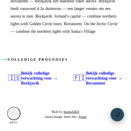
Rovaniemi — Reykjavík ziet daardoor vaker aurora. Reykjavík
biedt vanavond 4.2u duisternis — een langer venster om een
aurora te zien. Reykjavík: Iceland's capital — combine northern
lights with Golden Circle tours. Rovaniemi: On the Arctic Circle
— combine the northern lights with Santa's Village.
VOLLEDIGE PROGNOSES
Bekijk volledige
Bekijk volledige
🇮🇸
🇫🇮
→
→
verwachting voor
verwachting voor
Reykjavík
Rovaniemi
Built by
StudioGKO
🌙
Aurora footage: Efrem Efre /
Pexels
MENU
DONKER