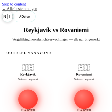
Skip to content
← Alle bestemmingen
🇳🇱
↗
Delen
Reykjavík vs Rovaniemi
Vergelijking noorderlicht­verwachtingen — elk uur bijgewerkt
OORDEEL VANAVOND
🇮🇸
🇫🇮
Reykjavík
Rovaniemi
Seizoen: sep–mrt
Seizoen: sep–mrt
SLA OVER
SLA OVER