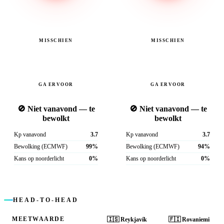
MISSCHIEN
MISSCHIEN
GA ERVOOR
GA ERVOOR
🚫 Niet vanavond — te
🚫 Niet vanavond — te
bewolkt
bewolkt
Kp vanavond
3.7
Kp vanavond
3.7
Bewolking (ECMWF)
99%
Bewolking (ECMWF)
94%
Kans op noorderlicht
0%
Kans op noorderlicht
0%
HEAD-TO-HEAD
MEETWAARDE
🇮🇸
Reykjavík
🇫🇮
Rovaniemi