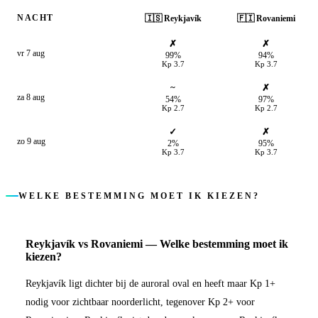
NACHT
🇮🇸
Reykjavík
🇫🇮
Rovaniemi
✗
✗
vr 7 aug
99%
94%
Kp
3.7
Kp
3.7
~
✗
za 8 aug
54%
97%
Kp
2.7
Kp
2.7
✓
✗
zo 9 aug
2%
95%
Kp
3.7
Kp
3.7
WELKE BESTEMMING MOET IK KIEZEN?
Reykjavík
vs
Rovaniemi
—
Welke bestemming moet ik
kiezen?
Reykjavík ligt dichter bij de auroral oval en heeft maar Kp 1+
nodig voor zichtbaar noorderlicht, tegenover Kp 2+ voor