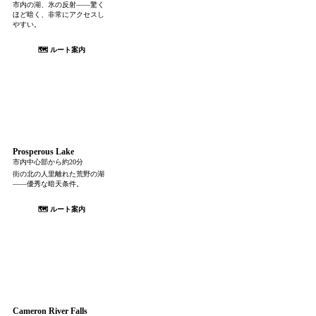
市内の湖、氷の反射——驚く
ほど暗く、非常にアクセスし
やすい。
🗺 ルート案内
Prosperous Lake
市内中心部から約20分
街の北の人里離れた荒野の湖
——優秀な暗天条件。
🗺 ルート案内
Cameron River Falls