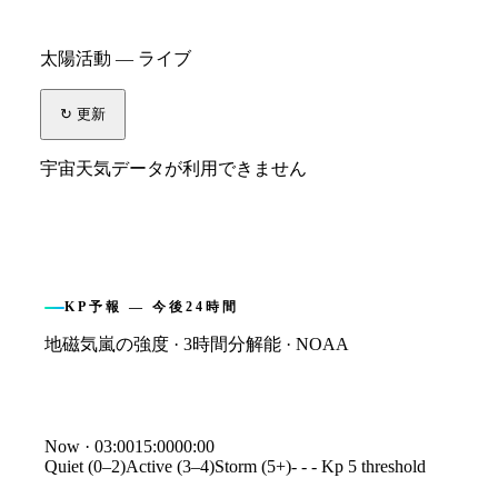
太陽活動 — ライブ
↻ 更新
宇宙天気データが利用できません
KP予報 — 今後24時間
地磁気嵐の強度 · 3時間分解能 · NOAA
Kp index forecast
Now ·
03:00
15:00
00:00
Quiet (0–2)
Active (3–4)
Storm (5+)
- - - Kp 5 threshold
Time
Kp
03:00
1.0