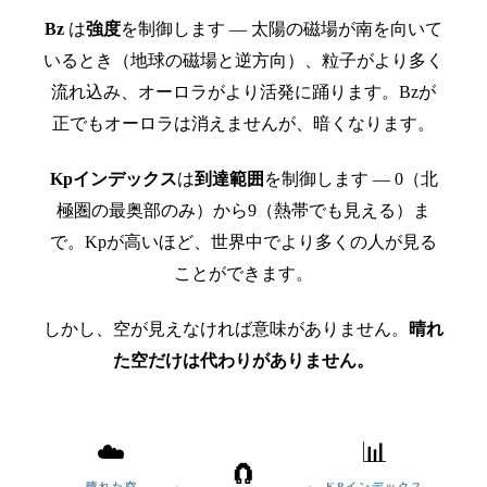
Bz
は
強度
を制御します — 太陽の磁場が南を向いて
いるとき（地球の磁場と逆方向）、粒子がより多く
流れ込み、オーロラがより活発に踊ります。Bzが
正でもオーロラは消えませんが、暗くなります。
Kpインデックス
は
到達範囲
を制御します — 0（北
極圏の最奥部のみ）から9（熱帯でも見える）ま
で。Kpが高いほど、世界中でより多くの人が見る
ことができます。
しかし、空が見えなければ意味がありません。
晴れ
た空だけは代わりがありません。
☁️
📊
🧲
晴れた空
KPインデックス