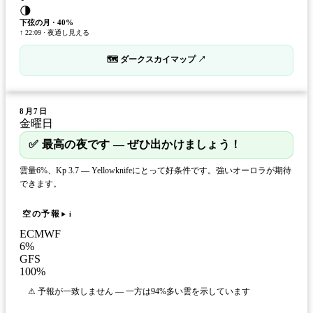
🌗
下弦の月
·
40
%
↑ 22:09 · 夜通し見える
🗺 ダークスカイマップ ↗
8月7日
金曜日
✅ 最高の夜です — ぜひ出かけましょう！
雲量6%、Kp 3.7 — Yellowknifeにとって好条件です。強いオーロラが期待
できます。
空の予報
i
ECMWF
6
%
GFS
100
%
⚠ 予報が一致しません — 一方は94%多い雲を示しています