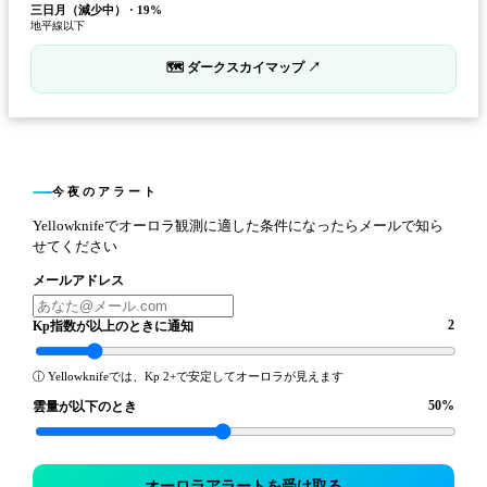
三日月（減少中）
·
19
%
地平線以下
🗺 ダークスカイマップ ↗
今夜のアラート
Yellowknifeでオーロラ観測に適した条件になったらメールで知ら
せてください
メールアドレス
2
Kp指数が以上のときに通知
ⓘ
Yellowknifeでは、Kp 2+で安定してオーロラが見えます
50
%
雲量が以下のとき
オーロラアラートを受け取る