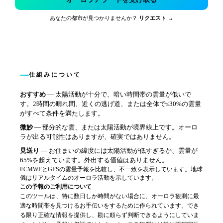
あなたの都市が見つかりませんか？
リクエスト →
仕組みについて
おすすめ
—
太陽活動が十分で、暗い時間帯の雲量が低いで
す。2時間の晴れ間、近くの逃げ道、または全体で≤30%の雲量
がすべて条件を満たします。
微妙
—
部分的な雲、または太陽活動が境界線上です。オーロ
ラが出る可能性はありますが、確実ではありません。
見送り
—
お住まいの緯度には太陽活動が低すぎるか、雲量が
65%を超えています。外出する価値はありません。
ECMWFとGFSの雲量予報を比較し、不一致を表示しています。地球
儀はリアルタイムのオーロラ活動を示しています。
この予報のご利用について
このツールは、特に数日しか時間がない場合に、オーロラ観測に最
適な時間帯を見つけるお手伝いをするために作られています。でき
る限り正確な情報を提供し、勘に頼らず判断できるようにしていま