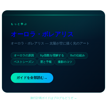
06:00
1.0
09:00
1.0
12:00
1.0
15:00
1.3
もっと学ぶ
18:00
1.7
21:00
1.7
オーロラ・ボレアリス
00:00
1.3
オーロラ・ボレアリス — 太陽が空に描く光のアート
オーロラの原因
Kp指数を理解する
Bzの仕組み
ベストシーズン
雲と予報
撮影のコツ
→
ガイドを全部読む
旅行計画ガイドはブログもどうぞ →