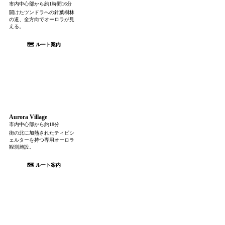
市内中心部から約1時間16分
開けたツンドラへの針葉樹林
の道、全方向でオーロラが見
える。
🗺 ルート案内
Aurora Village
市内中心部から約18分
街の北に加熱されたティピシ
ェルターを持つ専用オーロラ
観測施設。
🗺 ルート案内