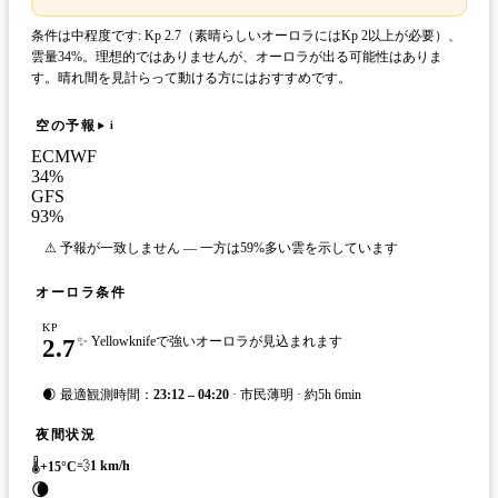
条件は中程度です: Kp 2.7（素晴らしいオーロラにはKp 2以上が必要）、
雲量34%。理想的ではありませんが、オーロラが出る可能性はありま
す。晴れ間を見計らって動ける方にはおすすめです。
空の予報
i
ECMWF
34
%
GFS
93
%
⚠ 予報が一致しません — 一方は59%多い雲を示しています
オーロラ条件
KP
2.7
✨ Yellowknifeで強いオーロラが見込まれます
🌒 最適観測時間：
23:12 – 04:20
· 市民薄明 · 約5h 6min
夜間状況
🌡️
💨
1
km/h
+
15
°C
🌘