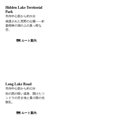
Hidden Lake Territorial
Park
市内中心部から約31分
保護された荒野の公園——針
葉樹林の湖の上の真っ暗な
空。
🗺 ルート案内
Long Lake Road
市内中心部から約12分
街の西の暗い道路、開けたツ
ンドラの空き地と最小限の光
散乱。
🗺 ルート案内