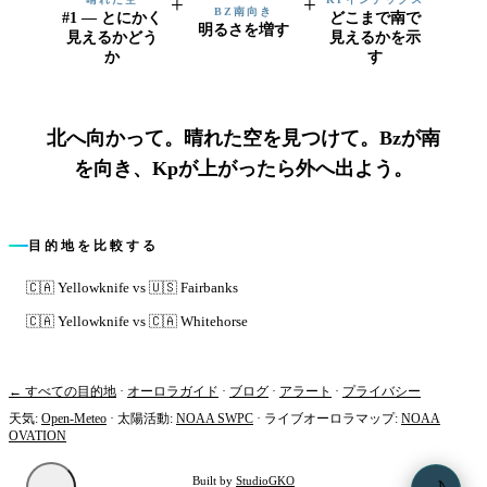
+
+
BZ南向き
#1 — とにかく
どこまで南で
明るさを増す
見えるかどう
見えるかを示
か
す
北へ向かって。晴れた空を見つけて。Bzが南
を向き、Kpが上がったら外へ出よう。
目的地を比較する
🇨🇦
Yellowknife
vs
🇺🇸
Fairbanks
🇨🇦
Yellowknife
vs
🇨🇦
Whitehorse
← すべての目的地
·
オーロラガイド
·
ブログ
·
アラート
·
プライバシー
天気
:
Open-Meteo
·
太陽活動
:
NOAA SWPC
·
ライブオーロラマップ
:
NOAA
OVATION
Built by
StudioGKO