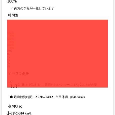
100
%
✓ 両方の予報が一致しています
時間別
100%
100%
100%
100%
100%
100%
23h
0h
1h
2h
3h
4h
オーロラ条件
KP
1.3
🔭 真上で見える — 素晴らしいショーにはKp 2以上が必要
🌒 最適観測時間：
23:20 – 04:12
· 市民薄明 · 約4h 54min
夜間状況
🌡️
💨
10
km/h
+
14
°C