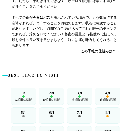
す。ただし、予報は保証ではなく、オーロラ観測には常に不確実性
が伴うことをご了承ください。
すべての夜が
今夜はパス
と表示されている場合で、もう数日待てる
余裕があれば、そうすることをお勧めします。状況は急変すること
があります。ただし、時間的な制約があってこれが唯一のチャンス
であれば、諦めないでください！各夜の雲量とKp指数を比較して、
最も条件の良い夜を選びましょう。時には運が味方してくれること
もあります！
この予報の仕組みは？→
BEST TIME TO VISIT
1月
2月
3月
4月
12時間の暗闇
10時間の暗闇
7時間の暗闇
1時間の暗闇
5月
6月
7月
8月
—
—
—
—