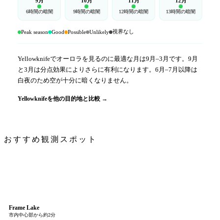
9月
10月
11月
12月
6時間の暗闇
9時間の暗闇
12時間の暗闇
13時間の暗闇
視界なし
Peak season
Good
Possible
Unlikely
Yellowknifeでオーロラを見るのに最適な月は9月–3月です。9月
と3月は分点効果によりさらに有利になります。6月–7月以降は
白夜のため空が十分に暗くなりません。
Yellowknifeを他の目的地と比較 →
おすすめ観測スポット
Frame Lake
市内中心部から約2分