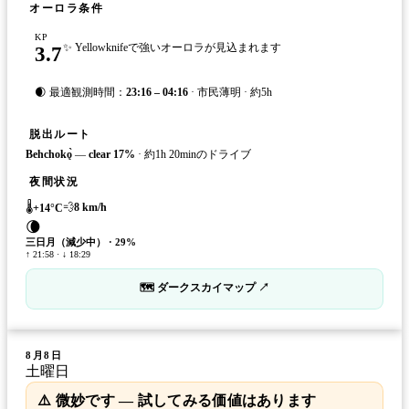
オーロラ条件
KP
3.7
✨ Yellowknifeで強いオーロラが見込まれます
🌒 最適観測時間：
23:16 – 04:16
· 市民薄明 · 約5h
脱出ルート
Behchokǫ̀
—
clear
17
%
·
約1h 20minのドライブ
夜間状況
🌡️
💨
8
km/h
+
14
°C
🌘
三日月（減少中）
·
29
%
↑ 21:58 · ↓ 18:29
🗺 ダークスカイマップ ↗
8月8日
土曜日
⚠️ 微妙です — 試してみる価値はあります