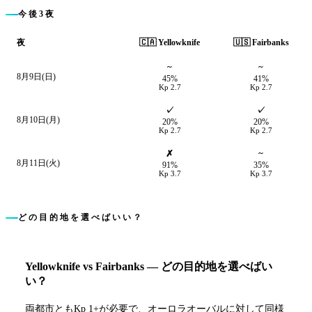
今後3夜
🇨🇦
Yellowknife
🇺🇸
Fairbanks
夜
~
~
8月9日(日)
45%
41%
Kp
2.7
Kp
2.7
✓
✓
8月10日(月)
20%
20%
Kp
2.7
Kp
2.7
✗
~
8月11日(火)
91%
35%
Kp
3.7
Kp
3.7
どの目的地を選べばいい？
Yellowknife
vs
Fairbanks
—
どの目的地を選べばい
い？
両都市ともKp 1+が必要で、オーロラオーバルに対して同様