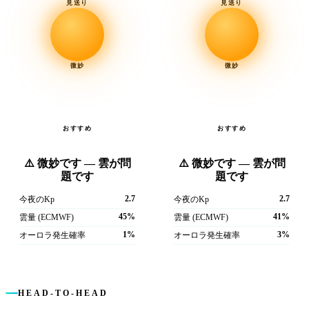
見送り
見送り
微妙
微妙
おすすめ
おすすめ
⚠️ 微妙です — 雲が問
⚠️ 微妙です — 雲が問
題です
題です
2.7
2.7
今夜のKp
今夜のKp
45%
41%
雲量 (ECMWF)
雲量 (ECMWF)
1%
3%
オーロラ発生確率
オーロラ発生確率
HEAD-TO-HEAD