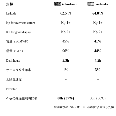
🇨🇦
Yellowknife
🇺🇸
Fairbanks
指標
62.5°N
64.8°N
Latitude
Kp 1+
Kp 1+
Kp for overhead aurora
Kp 2+
Kp 2+
Kp for good display
45%
41%
雲量（ECMWF）
96%
44%
雲量（GFS）
5.3h
4.2h
Dark hours
1%
3%
オーロラ発生確率
–
–
太陽風速度
–
–
Bz value
00h (37%)
00h (38%)
今夜の最適観測時間帯
強調表示のセル = オーロラ観測により適した値