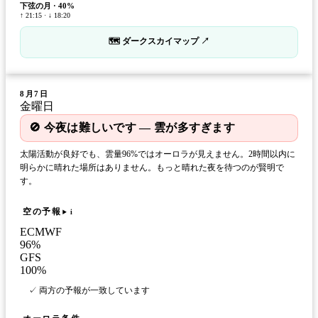
下弦の月
·
40
%
↑ 21:15 · ↓ 18:20
🗺 ダークスカイマップ ↗
8月7日
金曜日
🚫 今夜は難しいです — 雲が多すぎます
太陽活動が良好でも、雲量96%ではオーロラが見えません。2時間以内に
明らかに晴れた場所はありません。もっと晴れた夜を待つのが賢明で
す。
空の予報
i
ECMWF
96
%
GFS
100
%
✓ 両方の予報が一致しています