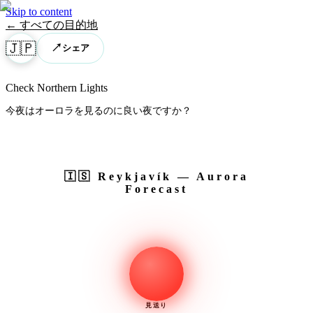
Skip to content
← すべての目的地
🇯🇵
↗
シェア
Check Northern Lights
今夜はオーロラを見るのに良い夜ですか？
🇮🇸
Reykjavík
— Aurora
Forecast
見送り