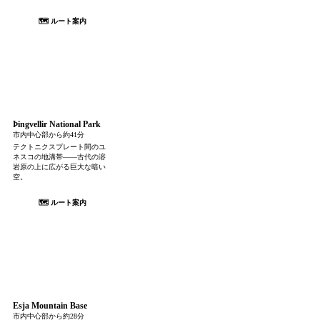
🗺 ルート案内
Þingvellir National Park
市内中心部から約41分
テクトニクスプレート間のユ
ネスコの地溝帯——古代の溶
岩原の上に広がる巨大な暗い
空。
🗺 ルート案内
Esja Mountain Base
市内中心部から約28分