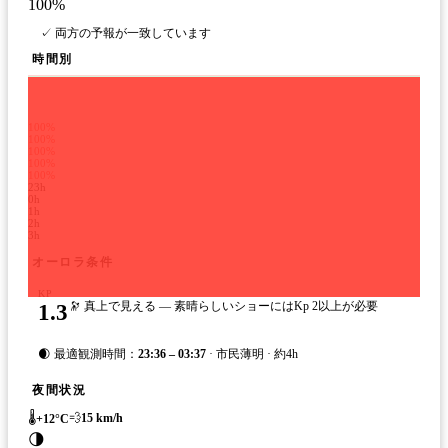
100
%
✓ 両方の予報が一致しています
時間別
100%
100%
100%
100%
100%
23h
0h
1h
2h
3h
オーロラ条件
KP
1.3
🔭 真上で見える — 素晴らしいショーにはKp 2以上が必要
🌒 最適観測時間：
23:36 – 03:37
· 市民薄明 · 約4h
夜間状況
🌡️
💨
15
km/h
+
12
°C
🌗