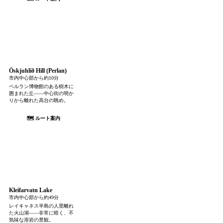
Öskjuhlíð Hill (Perlan)
市内中心部から約10分
ペルラン博物館のある樹木に
囲まれた丘——中心街の明か
りから離れた高台の眺め。
🗺 ルート案内
Kleifarvatn Lake
市内中心部から約49分
レイキャネス半島の人里離れ
た火山湖——非常に暗く、不
気味な溶岩の景観。