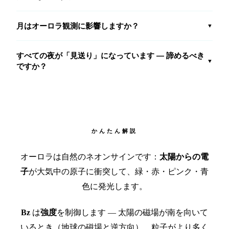
月はオーロラ観測に影響しますか？
▼
すべての夜が「見送り」になっています — 諦めるべき
▼
ですか？
かんたん解説
オーロラは自然のネオンサインです：
太陽からの電
子
が大気中の原子に衝突して、緑・赤・ピンク・青
色に発光します。
Bz
は
強度
を制御します — 太陽の磁場が南を向いて
いるとき（地球の磁場と逆方向）、粒子がより多く