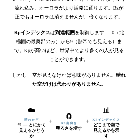
流れ込み、オーロラがより活発に踊ります。Bzが
正でもオーロラは消えませんが、暗くなります。
Kpインデックス
は
到達範囲
を制御します — 0（北
極圏の最奥部のみ）から9（熱帯でも見える）ま
で。Kpが高いほど、世界中でより多くの人が見る
ことができます。
しかし、空が見えなければ意味がありません。
晴れ
た空だけは代わりがありません。
☁️
📊
🧲
+
+
晴れた空
KPインデックス
BZ南向き
#1 — とにかく
どこまで南で
明るさを増す
見えるかどう
見えるかを示
か
す