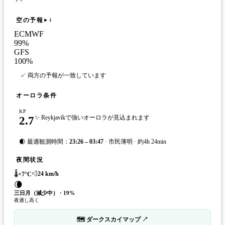
空の予報
i
ECMWF
99
%
GFS
100
%
✓ 両方の予報が一致しています
オーロラ条件
KP
2.7
✨ Reykjavíkで強いオーロラが見込まれます
🌒 最適観測時間：
23:26 – 03:47
· 市民薄明 · 約4h 24min
夜間状況
🌡️
💨
24
km/h
+
7
°C
🌘
三日月（減少中）
·
19
%
夜通し高く
🗺 ダークスカイマップ ↗