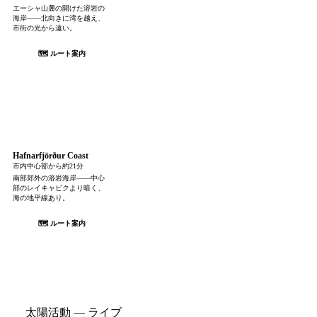
エーシャ山麓の開けた溶岩の
海岸——北向きに湾を越え、
市街の光から遠い。
🗺 ルート案内
Hafnarfjörður Coast
市内中心部から約21分
南部郊外の溶岩海岸——中心
部のレイキャビクより暗く、
海の地平線あり。
🗺 ルート案内
太陽活動 — ライブ