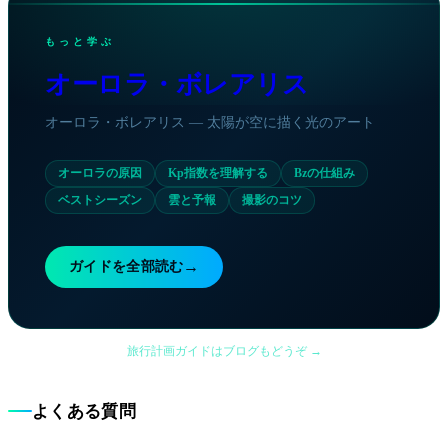
15:00
1.0
18:00
1.0
もっと学ぶ
21:00
1.3
00:00
1.7
オーロラ・ボレアリス
03:00
1.7
オーロラ・ボレアリス — 太陽が空に描く光のアート
オーロラの原因
Kp指数を理解する
Bzの仕組み
ベストシーズン
雲と予報
撮影のコツ
→
ガイドを全部読む
旅行計画ガイドはブログもどうぞ →
よくある質問