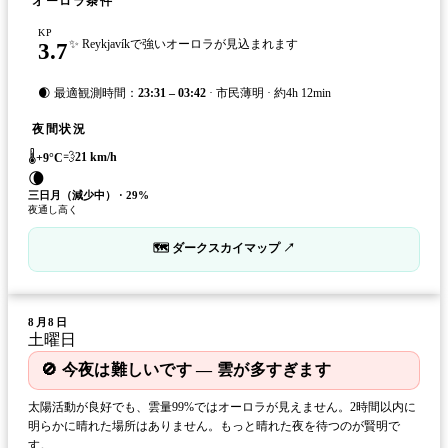
オーロラ条件
KP
3.7
✨ Reykjavíkで強いオーロラが見込まれます
🌒 最適観測時間：
23:31 – 03:42
· 市民薄明 · 約4h 12min
夜間状況
🌡️
💨
21
km/h
+
9
°C
🌘
三日月（減少中）
·
29
%
夜通し高く
🗺 ダークスカイマップ ↗
8月8日
土曜日
🚫 今夜は難しいです — 雲が多すぎます
太陽活動が良好でも、雲量99%ではオーロラが見えません。2時間以内に
明らかに晴れた場所はありません。もっと晴れた夜を待つのが賢明で
す。