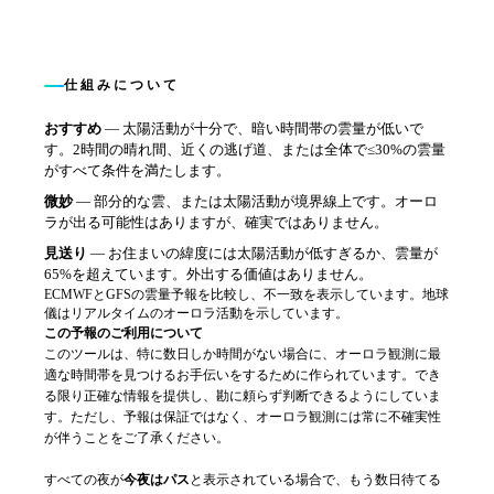
仕組みについて
おすすめ
—
太陽活動が十分で、暗い時間帯の雲量が低いで
す。2時間の晴れ間、近くの逃げ道、または全体で≤30%の雲量
がすべて条件を満たします。
微妙
—
部分的な雲、または太陽活動が境界線上です。オーロ
ラが出る可能性はありますが、確実ではありません。
見送り
—
お住まいの緯度には太陽活動が低すぎるか、雲量が
65%を超えています。外出する価値はありません。
ECMWFとGFSの雲量予報を比較し、不一致を表示しています。地球
儀はリアルタイムのオーロラ活動を示しています。
この予報のご利用について
このツールは、特に数日しか時間がない場合に、オーロラ観測に最
適な時間帯を見つけるお手伝いをするために作られています。でき
る限り正確な情報を提供し、勘に頼らず判断できるようにしていま
す。ただし、予報は保証ではなく、オーロラ観測には常に不確実性
が伴うことをご了承ください。
すべての夜が
今夜はパス
と表示されている場合で、もう数日待てる