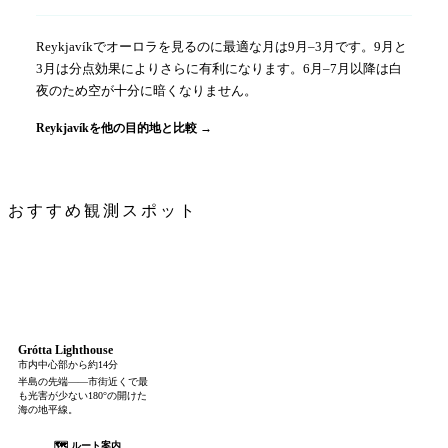
Reykjavíkでオーロラを見るのに最適な月は9月–3月です。9月と
3月は分点効果によりさらに有利になります。6月–7月以降は白
夜のため空が十分に暗くなりません。
Reykjavíkを他の目的地と比較 →
おすすめ観測スポット
Grótta Lighthouse
市内中心部から約14分
半島の先端——市街近くで最
も光害が少ない180°の開けた
海の地平線。
🗺 ルート案内