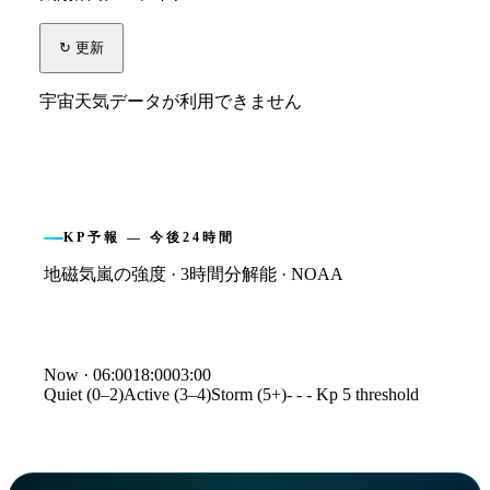
↻ 更新
宇宙天気データが利用できません
KP予報 — 今後24時間
地磁気嵐の強度 · 3時間分解能 · NOAA
Kp index forecast
Now ·
06:00
18:00
03:00
Quiet (0–2)
Active (3–4)
Storm (5+)
- - - Kp 5 threshold
Time
Kp
06:00
1.3
09:00
1.0
12:00
1.0