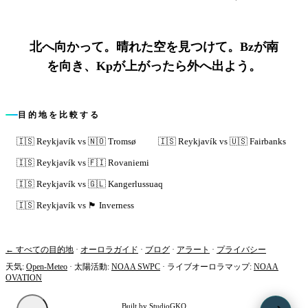
北へ向かって。晴れた空を見つけて。Bzが南
を向き、Kpが上がったら外へ出よう。
目的地を比較する
🇮🇸
Reykjavík
vs
🇳🇴
Tromsø
🇮🇸
Reykjavík
vs
🇺🇸
Fairbanks
🇮🇸
Reykjavík
vs
🇫🇮
Rovaniemi
🇮🇸
Reykjavík
vs
🇬🇱
Kangerlussuaq
🇮🇸
Reykjavík
vs
🏴󠁧󠁢󠁳󠁣󠁴󠁿
Inverness
← すべての目的地
·
オーロラガイド
·
ブログ
·
アラート
·
プライバシー
天気
:
Open-Meteo
·
太陽活動
:
NOAA SWPC
·
ライブオーロラマップ
:
NOAA
OVATION
Built by
StudioGKO