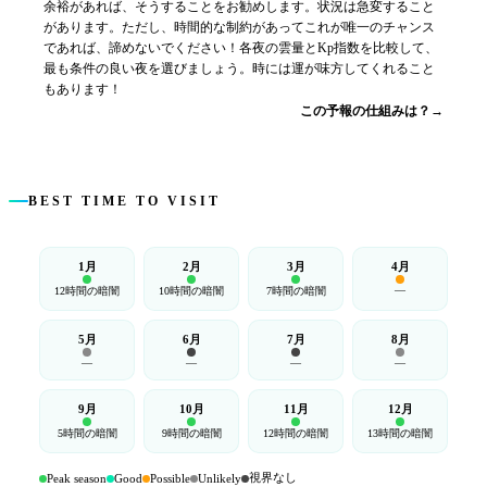
余裕があれば、そうすることをお勧めします。状況は急変すること
があります。ただし、時間的な制約があってこれが唯一のチャンス
であれば、諦めないでください！各夜の雲量とKp指数を比較して、
最も条件の良い夜を選びましょう。時には運が味方してくれること
もあります！
この予報の仕組みは？→
BEST TIME TO VISIT
1月
2月
3月
4月
—
12時間の暗闇
10時間の暗闇
7時間の暗闇
5月
6月
7月
8月
—
—
—
—
9月
10月
11月
12月
5時間の暗闇
9時間の暗闇
12時間の暗闇
13時間の暗闇
視界なし
Peak season
Good
Possible
Unlikely