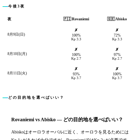
今後3夜
🇫🇮
Rovaniemi
🇸🇪
Abisko
夜
✗
✗
8月9日(日)
100%
72%
Kp
3.3
Kp
3.3
✗
✗
8月10日(月)
100%
97%
Kp
2.7
Kp
2.7
✗
✗
8月11日(火)
93%
100%
Kp
3.7
Kp
3.7
どの目的地を選べばいい？
Rovaniemi
vs
Abisko
—
どの目的地を選べばいい？
Abiskoはオーロラオーバルに近く、オーロラを見るためには
Kp 1+があれば十分ですが、RovaniemiではKp 2+が必要です