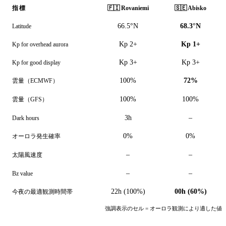
🇫🇮
Rovaniemi
🇸🇪
Abisko
指標
66.5°N
68.3°N
Latitude
Kp 2+
Kp 1+
Kp for overhead aurora
Kp 3+
Kp 3+
Kp for good display
100%
72%
雲量（ECMWF）
100%
100%
雲量（GFS）
3h
–
Dark hours
0%
0%
オーロラ発生確率
–
–
太陽風速度
–
–
Bz value
22h (100%)
00h (60%)
今夜の最適観測時間帯
強調表示のセル = オーロラ観測により適した値