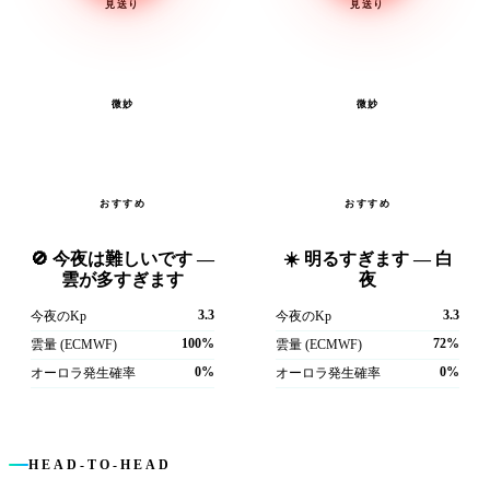
見送り
見送り
微妙
微妙
おすすめ
おすすめ
🚫 今夜は難しいです —
☀️ 明るすぎます — 白
雲が多すぎます
夜
3.3
3.3
今夜のKp
今夜のKp
100%
72%
雲量 (ECMWF)
雲量 (ECMWF)
0%
0%
オーロラ発生確率
オーロラ発生確率
HEAD-TO-HEAD