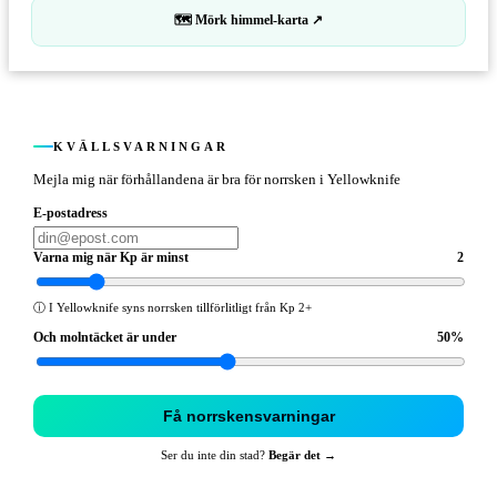
🗺 Mörk himmel-karta ↗
KVÄLLSVARNINGAR
Mejla mig när förhållandena är bra för norrsken i Yellowknife
E-postadress
Varna mig när Kp är minst
2
ⓘ
I Yellowknife syns norrsken tillförlitligt från Kp 2+
Och molntäcket är under
50
%
Få norrskensvarningar
Ser du inte din stad?
Begär det →