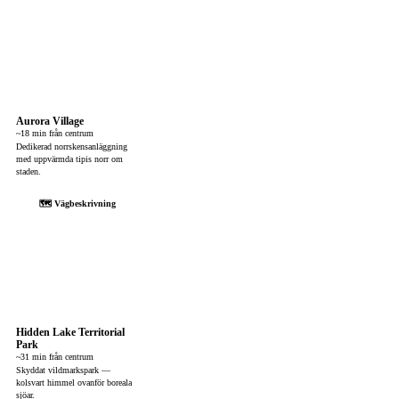
Aurora Village
~18 min från centrum
Dedikerad norrskensanläggning
med uppvärmda tipis norr om
staden.
🗺 Vägbeskrivning
Hidden Lake Territorial
Park
~31 min från centrum
Skyddat vildmarkspark —
kolsvart himmel ovanför boreala
sjöar.