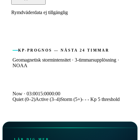
Rymdväderdata ej tillgänglig
KP-PROGNOS — NÄSTA 24 TIMMAR
Geomagnetisk stormintensitet · 3-timmarsupplösning ·
NOAA
Kp index forecast
Now ·
03:00
15:00
00:00
Quiet (0–2)
Active (3–4)
Storm (5+)
- - - Kp 5 threshold
Time
Kp
03:00
2.3
06:00
2.0
09:00
2.0
12:00
3.3
15:00
3.3
LÄR DIG MER