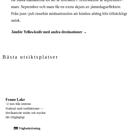
mars. September och mars får en extra skjuts av jämndagseffekten.
Från juni–juli innebär midnattssolen att himlen aldrig blir tillräckligt
mörk.
Jämför Yellowknife med andra destinationer →
Bästa utsiktsplatser
Frame Lake
~2 min från centrum
Stadssjö med isreflektioner —
förvånansvärt mörkt och mycket
lätt tillgängligt.
🗺 Vägbeskrivning