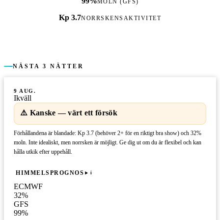
99%
MOLN (GFS)
Kp 3.7
NORRSKENSAKTIVITET
NÄSTA 3 NÄTTER
9 AUG.
Ikväll
⚠️ Kanske — värt ett försök
Förhållandena är blandade: Kp 3.7 (behöver 2+ för en riktigt bra show) och 32%
moln. Inte idealiskt, men norrsken är möjligt. Ge dig ut om du är flexibel och kan
hålla utkik efter uppehåll.
HIMMELSPROGNOS
i
ECMWF
32
%
GFS
99
%