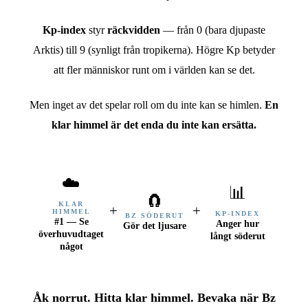
Kp-index
styr
räckvidden
— från 0 (bara djupaste
Arktis) till 9 (synligt från tropikerna). Högre Kp betyder
att fler människor runt om i världen kan se det.
Men inget av det spelar roll om du inte kan se himlen.
En
klar himmel är det enda du inte kan ersätta.
☁️
📊
🧲
KLAR
+
+
HIMMEL
KP-INDEX
BZ SÖDERUT
#1 — Se
Anger hur
Gör det ljusare
överhuvudtaget
långt söderut
något
Åk norrut. Hitta klar himmel. Bevaka när Bz