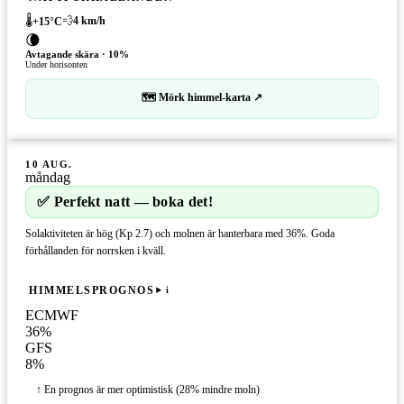
🌡️
💨
4
km/h
+
15
°C
🌘
Avtagande skära
·
10
%
Under horisonten
🗺 Mörk himmel-karta ↗
10 AUG.
måndag
✅ Perfekt natt — boka det!
Solaktiviteten är hög (Kp 2.7) och molnen är hanterbara med 36%. Goda
förhållanden för norrsken i kväll.
HIMMELSPROGNOS
i
ECMWF
36
%
GFS
8
%
↑ En prognos är mer optimistisk (28% mindre moln)