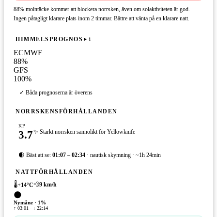
88% molntäcke kommer att blockera norrsken, även om solaktiviteten är god.
Ingen påtagligt klarare plats inom 2 timmar. Bättre att vänta på en klarare natt.
HIMMELSPROGNOS
i
ECMWF
88
%
GFS
100
%
✓ Båda prognoserna är överens
NORRSKENSFÖRHÅLLANDEN
KP
3.7
✨ Starkt norrsken sannolikt för Yellowknife
🌒 Bäst att se:
01:07 – 02:34
· nautisk skymning · ~1h 24min
NATTFÖRHÅLLANDEN
🌡️
💨
9
km/h
+
14
°C
🌑
Nymåne
·
1
%
↑ 03:01 · ↓ 22:14