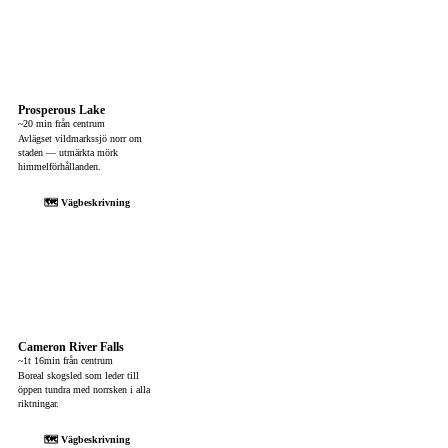
Prosperous Lake
~20 min från centrum
Avlägset vildmarkssjö norr om
staden — utmärkta mörk
himmelförhållanden.
🗺 Vägbeskrivning
Cameron River Falls
~1t 16min från centrum
Boreal skogsled som leder till
öppen tundra med norrsken i alla
riktningar.
🗺 Vägbeskrivning