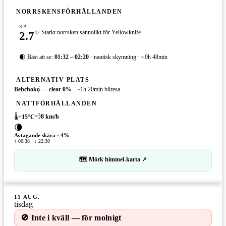
NORRSKENSFÖRHÅLLANDEN
KP
2.7
✨ Starkt norrsken sannolikt för Yellowknife
🌒 Bäst att se:
01:32 – 02:20
· nautisk skymning · ~0h 48min
ALTERNATIV PLATS
Behchokǫ̀
—
clear
0
%
·
~1h 20min bilresa
NATTFÖRHÅLLANDEN
🌡️
💨
8
km/h
+
15
°C
🌘
Avtagande skära
·
4
%
↑ 00:38 · ↓ 22:30
🗺 Mörk himmel-karta ↗
11 AUG.
tisdag
🚫 Inte i kväll — för molnigt