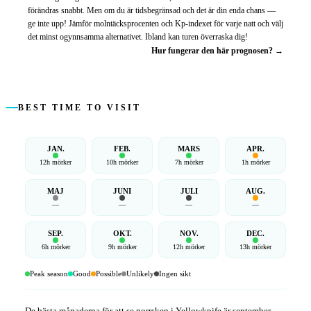
förändras snabbt. Men om du är tidsbegränsad och det är din enda chans —
ge inte upp! Jämför molntäcksprocenten och Kp-indexet för varje natt och välj
det minst ogynnsamma alternativet. Ibland kan turen överraska dig!
Hur fungerar den här prognosen? →
BEST TIME TO VISIT
JAN.
FEB.
MARS
APR.
12h mörker
10h mörker
7h mörker
1h mörker
MAJ
JUNI
JULI
AUG.
—
—
—
—
SEP.
OKT.
NOV.
DEC.
6h mörker
9h mörker
12h mörker
13h mörker
Peak season
Good
Possible
Unlikely
Ingen sikt
De bästa månaderna för att se norrsken i Yellowknife är september–