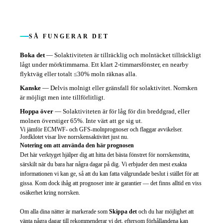
SÅ FUNGERAR DET
Boka det
—
Solaktiviteten är tillräcklig och molntäcket tillräckligt
lågt under mörktimmarna. Ett klart 2-timmarsfönster, en nearby
flyktväg eller totalt ≤30% moln räknas alla.
Kanske
—
Delvis molnigt eller gränsfall för solaktivitet. Norrsken
är möjligt men inte tillförlitligt.
Hoppa över
—
Solaktiviteten är för låg för din breddgrad, eller
molnen överstiger 65%. Inte värt att ge sig ut.
Vi jämför ECMWF- och GFS-molnprognoser och flaggar avvikelser.
Jordklotet visar live norrskensaktivitet just nu.
Notering om att använda den här prognosen
Det här verktyget hjälper dig att hitta det bästa fönstret för norrskenstitta,
särskilt när du bara har några dagar på dig. Vi erbjuder den mest exakta
informationen vi kan ge, så att du kan fatta välgrundade beslut i stället för att
gissa. Kom dock ihåg att prognoser inte är garantier — det finns alltid en viss
osäkerhet kring norrsken.
Om alla dina nätter är markerade som
Skippa det
och du har möjlighet att
vänta några dagar till rekommenderar vi det, eftersom förhållandena kan