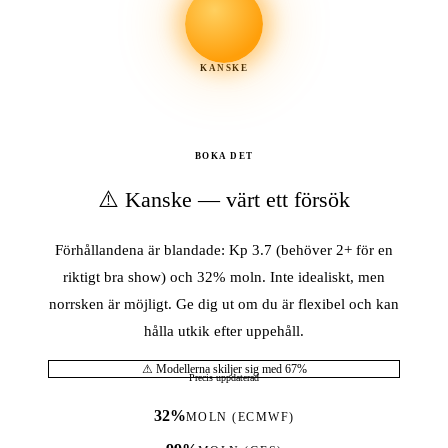
KANSKE
BOKA DET
⚠️ Kanske — värt ett försök
Förhållandena är blandade: Kp 3.7 (behöver 2+ för en
riktigt bra show) och 32% moln. Inte idealiskt, men
norrsken är möjligt. Ge dig ut om du är flexibel och kan
hålla utkik efter uppehåll.
⚠ Modellerna skiljer sig med 67%
Precis uppdaterad
32%
MOLN (ECMWF)