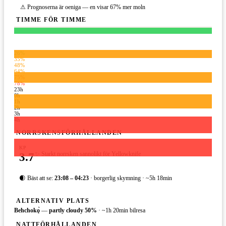
⚠ Prognoserna är oeniga — en visar 67% mer moln
TIMME FÖR TIMME
26%
35%
48%
64%
75%
78%
23h
0h
1h
2h
3h
4h
NORRSKENSFÖRHÅLLANDEN
KP
3.7
✨ Starkt norrsken sannolikt för Yellowknife
🌒 Bäst att se:
23:08 – 04:23
· borgerlig skymning · ~5h 18min
ALTERNATIV PLATS
Behchokǫ̀
—
partly cloudy
50
%
·
~1h 20min bilresa
NATTFÖRHÅLLANDEN