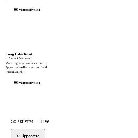
🗺 Vägbeskrivning
Long Lake Road
~12 min från centrum
Mörk väg väster om staden med
öppna tundragläntor och minimal
ljusspridning.
🗺 Vägbeskrivning
Solaktivitet — Live
↻ Uppdatera