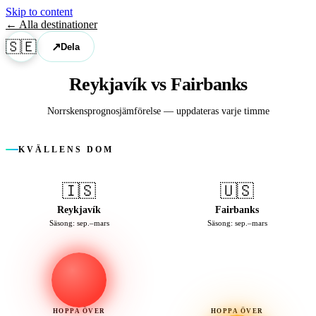
Skip to content
← Alla destinationer
🇸🇪
↗
Dela
Reykjavík vs Fairbanks
Norrskens­prognosjämförelse — uppdateras varje timme
KVÄLLENS DOM
🇮🇸
🇺🇸
Reykjavík
Fairbanks
Säsong: sep.–mars
Säsong: sep.–mars
HOPPA ÖVER
HOPPA ÖVER