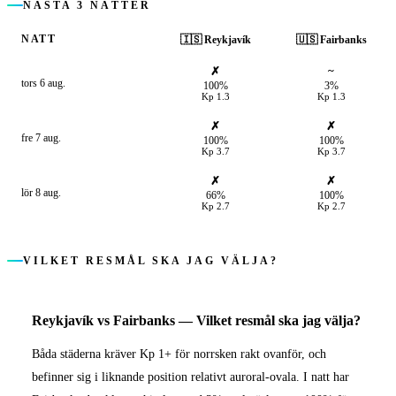
NÄSTA 3 NÄTTER
NATT
🇮🇸
Reykjavík
🇺🇸
Fairbanks
✗
~
tors 6 aug.
100%
3%
Kp
1.3
Kp
1.3
✗
✗
fre 7 aug.
100%
100%
Kp
3.7
Kp
3.7
✗
✗
lör 8 aug.
66%
100%
Kp
2.7
Kp
2.7
VILKET RESMÅL SKA JAG VÄLJA?
Reykjavík
vs
Fairbanks
—
Vilket resmål ska jag välja?
Båda städerna kräver Kp 1+ för norrsken rakt ovanför, och
befinner sig i liknande position relativt auroral-ovala. I natt har