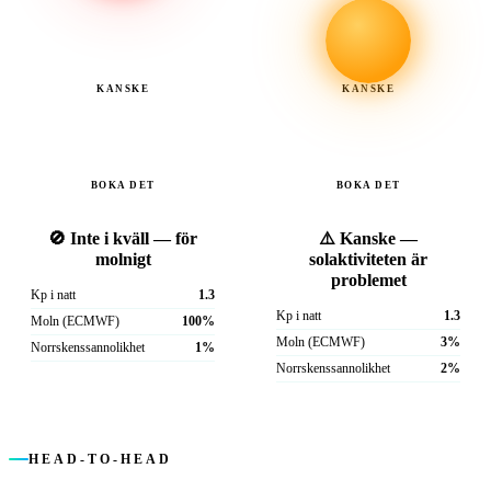
KANSKE
KANSKE
BOKA DET
BOKA DET
🚫 Inte i kväll — för
⚠️ Kanske —
molnigt
solaktiviteten är
problemet
Kp i natt
1.3
Kp i natt
1.3
Moln (ECMWF)
100%
Moln (ECMWF)
3%
Norrskens­sannolikhet
1%
Norrskens­sannolikhet
2%
HEAD-TO-HEAD