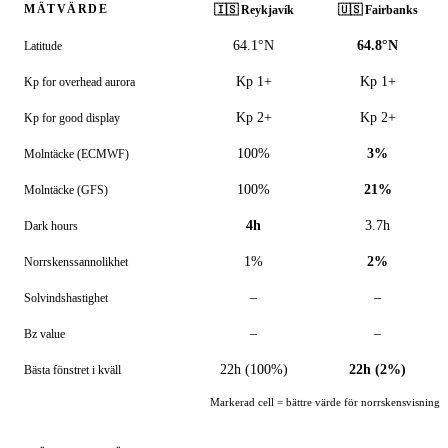
MÄTVÄRDE
🇮🇸
Reykjavík
🇺🇸
Fairbanks
64.1°N
64.8°N
Latitude
Kp 1+
Kp 1+
Kp for overhead aurora
Kp 2+
Kp 2+
Kp for good display
100%
3%
Molntäcke (ECMWF)
100%
21%
Molntäcke (GFS)
4h
3.7h
Dark hours
1%
2%
Norrskens­sannolikhet
–
–
Solvindshastighet
–
–
Bz value
22h (100%)
22h (2%)
Bästa fönstret i kväll
Markerad cell = bättre värde för norrskensvisning