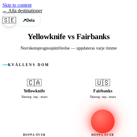
Skip to content
← Alla destinationer
🇸🇪
↗
Dela
Yellowknife vs Fairbanks
Norrskens­prognosjämförelse — uppdateras varje timme
KVÄLLENS DOM
🇨🇦
🇺🇸
Yellowknife
Fairbanks
Säsong: sep.–mars
Säsong: sep.–mars
HOPPA ÖVER
HOPPA ÖVER