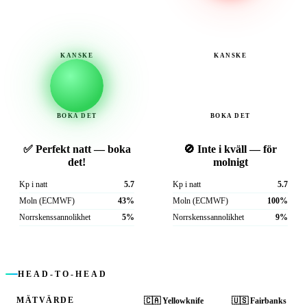
KANSKE
KANSKE
BOKA DET
BOKA DET
✅ Perfekt natt — boka
🚫 Inte i kväll — för
det!
molnigt
Kp i natt
5.7
Kp i natt
5.7
Moln (ECMWF)
43%
Moln (ECMWF)
100%
Norrskens­sannolikhet
5%
Norrskens­sannolikhet
9%
HEAD-TO-HEAD
MÄTVÄRDE
🇨🇦
Yellowknife
🇺🇸
Fairbanks