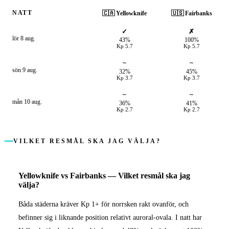
NATT
🇨🇦
Yellowknife
🇺🇸
Fairbanks
✓
✗
lör 8 aug.
43%
100%
Kp
5.7
Kp
5.7
~
~
sön 9 aug.
32%
45%
Kp
3.7
Kp
3.7
~
~
mån 10 aug.
36%
41%
Kp
2.7
Kp
2.7
VILKET RESMÅL SKA JAG VÄLJA?
Yellowknife
vs
Fairbanks
—
Vilket resmål ska jag
välja?
Båda städerna kräver Kp 1+ för norrsken rakt ovanför, och
befinner sig i liknande position relativt auroral-ovala. I natt har