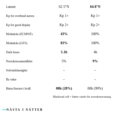
62.5°N
64.8°N
Latitude
Kp 1+
Kp 1+
Kp for overhead aurora
Kp 2+
Kp 2+
Kp for good display
43%
100%
Molntäcke (ECMWF)
83%
100%
Molntäcke (GFS)
5.1h
4h
Dark hours
5%
9%
Norrskens­sannolikhet
–
–
Solvindshastighet
–
–
Bz value
00h (28%)
00h (99%)
Bästa fönstret i kväll
Markerad cell = bättre värde för norrskensvisning
NÄSTA 3 NÄTTER