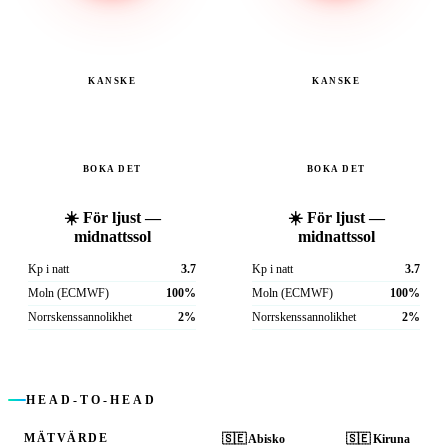
KANSKE
KANSKE
BOKA DET
BOKA DET
☀️ För ljust —
☀️ För ljust —
midnattssol
midnattssol
Kp i natt
3.7
Kp i natt
3.7
Moln (ECMWF)
100%
Moln (ECMWF)
100%
Norrskens­sannolikhet
2%
Norrskens­sannolikhet
2%
HEAD-TO-HEAD
MÄTVÄRDE
🇸🇪
Abisko
🇸🇪
Kiruna