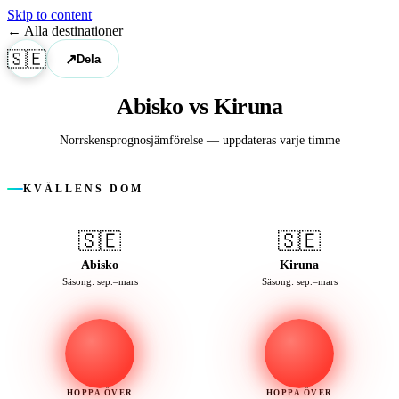
Skip to content
← Alla destinationer
🇸🇪
↗
Dela
Abisko vs Kiruna
Norrskens­prognosjämförelse — uppdateras varje timme
KVÄLLENS DOM
🇸🇪
🇸🇪
Abisko
Kiruna
Säsong: sep.–mars
Säsong: sep.–mars
HOPPA ÖVER
HOPPA ÖVER