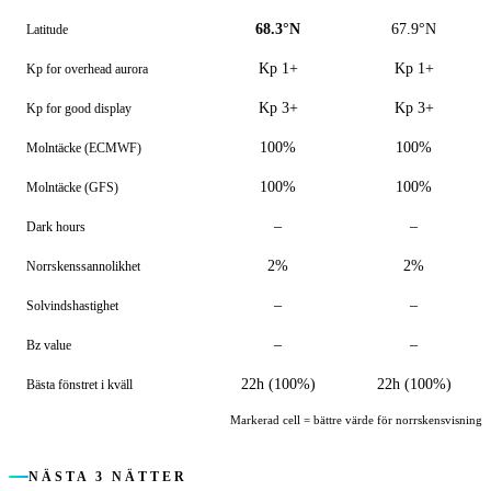
68.3°N
67.9°N
Latitude
Kp 1+
Kp 1+
Kp for overhead aurora
Kp 3+
Kp 3+
Kp for good display
100%
100%
Molntäcke (ECMWF)
100%
100%
Molntäcke (GFS)
–
–
Dark hours
2%
2%
Norrskens­sannolikhet
–
–
Solvindshastighet
–
–
Bz value
22h (100%)
22h (100%)
Bästa fönstret i kväll
Markerad cell = bättre värde för norrskensvisning
NÄSTA 3 NÄTTER