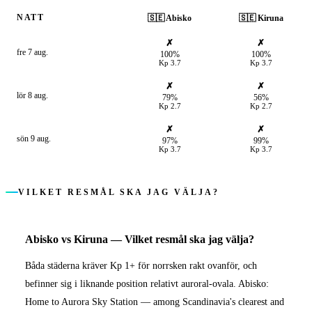
NATT
🇸🇪
Abisko
🇸🇪
Kiruna
✗
✗
fre 7 aug.
100%
100%
Kp
3.7
Kp
3.7
✗
✗
lör 8 aug.
79%
56%
Kp
2.7
Kp
2.7
✗
✗
sön 9 aug.
97%
99%
Kp
3.7
Kp
3.7
VILKET RESMÅL SKA JAG VÄLJA?
Abisko
vs
Kiruna
—
Vilket resmål ska jag välja?
Båda städerna kräver Kp 1+ för norrsken rakt ovanför, och
befinner sig i liknande position relativt auroral-ovala. Abisko:
Home to Aurora Sky Station — among Scandinavia's clearest and