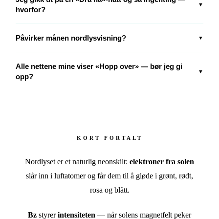
▼
hvorfor?
Påvirker månen nordlysvisning?
▼
Alle nettene mine viser «Hopp over» — bør jeg gi
▼
opp?
KORT FORTALT
Nordlyset er et naturlig neonskilt:
elektroner fra solen
slår inn i luftatomer og får dem til å gløde i grønt, rødt,
rosa og blått.
Bz
styrer
intensiteten
— når solens magnetfelt peker