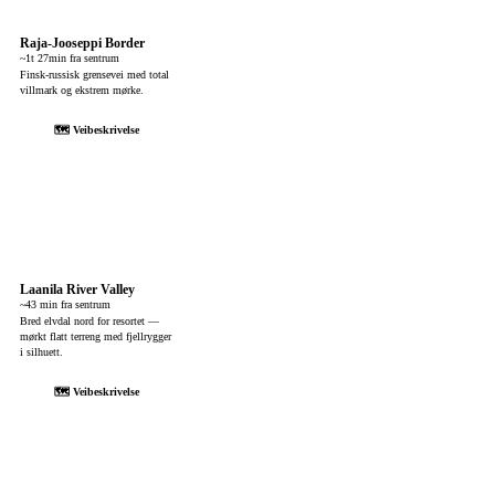
Raja-Jooseppi Border
~1t 27min fra sentrum
Finsk-russisk grensevei med total
villmark og ekstrem mørke.
🗺 Veibeskrivelse
Laanila River Valley
~43 min fra sentrum
Bred elvdal nord for resortet —
mørkt flatt terreng med fjellrygger
i silhuett.
🗺 Veibeskrivelse