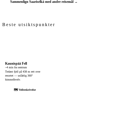
Sammenlign Saariselkä med andre reisemål →
Beste utsiktspunkter
Kaunispää Fell
~4 min fra sentrum
Treløst fjell på 438 m rett over
resortet — uslåelig 360°
himmelhvelv.
🗺 Veibeskrivelse