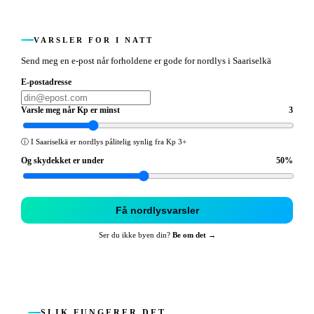
VARSLER FOR I NATT
Send meg en e-post når forholdene er gode for nordlys i Saariselkä
E-postadresse
Varsle meg når Kp er minst
3
ⓘ
I Saariselkä er nordlys pålitelig synlig fra Kp 3+
Og skydekket er under
50
%
Få nordlysvarsler
Ser du ikke byen din?
Be om det →
SLIK FUNGERER DET