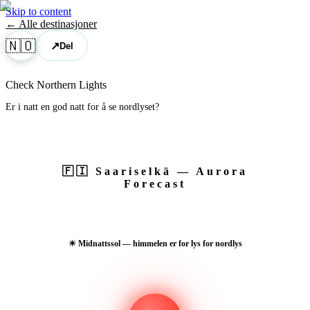
Skip to content
← Alle destinasjoner
🇳🇴
↗
Del
Check Northern Lights
Er i natt en god natt for å se nordlyset?
🇫🇮
Saariselkä
— Aurora
Forecast
☀ Midnattssol — himmelen er for lys for nordlys