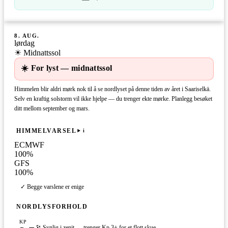
8. AUG.
lørdag
☀ Midnattssol
☀️ For lyst — midnattssol
Himmelen blir aldri mørk nok til å se nordlyset på denne tiden av året i Saariselkä.
Selv en kraftig solstorm vil ikke hjelpe — du trenger ekte mørke. Planlegg besøket
ditt mellom september og mars.
HIMMELVARSEL
i
ECMWF
100
%
GFS
100
%
✓ Begge varslene er enige
NORDLYSFORHOLD
KP
🔭 Synlig i zenit — trenger Kp 3+ for et flott skue