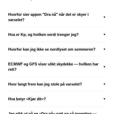
Hvorfor sier appen "Dra nå" når det er skyer i
▼
varselet?
Hva er Kp, og hvilken verdi trenger jeg?
▼
Hvorfor kan jeg ikke se nordlyset om sommeren?
▼
ECMWF og GFS viser ulikt skydekke — hvilken har
▼
rett?
Hvor langt frem kan jeg stole på varselet?
▼
Hva betyr «Kjør dit»?
▼
Jeg gikk ut på en «Dra nå»-natt og så ingenting —