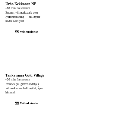
Urho Kekkonen NP
~18 min fra sentrum
Enormt villmarkspark uten
lysforurensning — skiløyper
under nordlyset.
🗺 Veibeskrivelse
Tankavaara Gold Village
~20 min fra sentrum
Avsides gullgraverlandsby i
villmarken — helt mørkt, åpen
himmel.
🗺 Veibeskrivelse