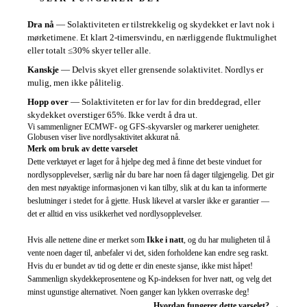
Dra nå
—
Solaktiviteten er tilstrekkelig og skydekket er lavt nok i
mørketimene. Et klart 2-timersvindu, en nærliggende fluktmulighet
eller totalt ≤30% skyer teller alle.
Kanskje
—
Delvis skyet eller grensende solaktivitet. Nordlys er
mulig, men ikke pålitelig.
Hopp over
—
Solaktiviteten er for lav for din breddegrad, eller
skydekket overstiger 65%. Ikke verdt å dra ut.
Vi sammenligner ECMWF- og GFS-skyvarsler og markerer uenigheter.
Globusen viser live nordlysaktivitet akkurat nå.
Merk om bruk av dette varselet
Dette verktøyet er laget for å hjelpe deg med å finne det beste vinduet for
nordlysopplevelser, særlig når du bare har noen få dager tilgjengelig. Det gir
den mest nøyaktige informasjonen vi kan tilby, slik at du kan ta informerte
beslutninger i stedet for å gjette. Husk likevel at varsler ikke er garantier —
det er alltid en viss usikkerhet ved nordlysopplevelser.
Hvis alle nettene dine er merket som
Ikke i natt
, og du har muligheten til å
vente noen dager til, anbefaler vi det, siden forholdene kan endre seg raskt.
Hvis du er bundet av tid og dette er din eneste sjanse, ikke mist håpet!
Sammenlign skydekkeprosentene og Kp-indeksen for hver natt, og velg det
minst ugunstige alternativet. Noen ganger kan lykken overraske deg!
Hvordan fungerer dette varselet? →