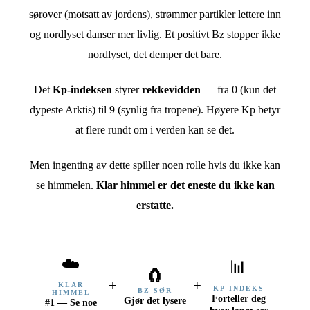
sørover (motsatt av jordens), strømmer partikler lettere inn
og nordlyset danser mer livlig. Et positivt Bz stopper ikke
nordlyset, det demper det bare.
Det
Kp-indeksen
styrer
rekkevidden
— fra 0 (kun det
dypeste Arktis) til 9 (synlig fra tropene). Høyere Kp betyr
at flere rundt om i verden kan se det.
Men ingenting av dette spiller noen rolle hvis du ikke kan
se himmelen.
Klar himmel er det eneste du ikke kan
erstatte.
☁️
📊
🧲
+
+
KLAR
KP-INDEKS
BZ SØR
HIMMEL
Forteller deg
Gjør det lysere
#1 — Se noe