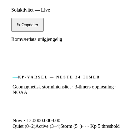
Solaktivitet — Live
↻ Oppdater
Romværdata utilgjengelig
KP-VARSEL — NESTE 24 TIMER
Geomagnetisk stormintensitet · 3-timers oppløsning ·
NOAA
Kp index forecast
Now ·
12:00
00:00
09:00
Quiet (0–2)
Active (3–4)
Storm (5+)
- - - Kp 5 threshold
Time
Kp
12:00
2.3