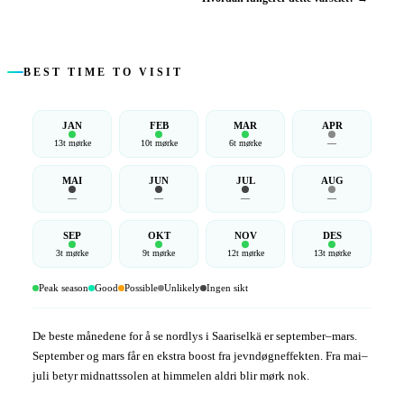
BEST TIME TO VISIT
JAN
FEB
MAR
APR
13t mørke
10t mørke
6t mørke
—
MAI
JUN
JUL
AUG
—
—
—
—
SEP
OKT
NOV
DES
3t mørke
9t mørke
12t mørke
13t mørke
Peak season
Good
Possible
Unlikely
Ingen sikt
De beste månedene for å se nordlys i Saariselkä er september–mars.
September og mars får en ekstra boost fra jevndøgneffekten. Fra mai–
juli betyr midnattssolen at himmelen aldri blir mørk nok.