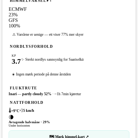
HIMMELVARSEL
i
ECMWF
23
%
GFS
100
%
⚠ Varslene er uenige — ett viser 77% mer skyer
NORDLYSFORHOLD
KP
3.7
✨ Sterkt nordlys sannsynlig for Saariselkä
☀️ Ingen mørk periode på denne årstiden
FLUKTRUTE
Inari
—
partly cloudy
52
%
·
~1h 7min kjøretur
NATTFORHOLD
🌡️
💨
5
km/h
+
9
°C
🌘
Avtagende halvmåne
·
29
%
Under horisonten
🗺 Mørk himmel-kart ↗