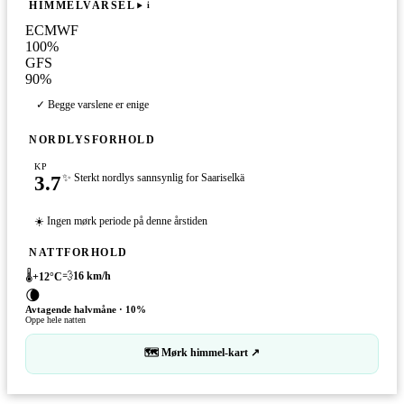
HIMMELVARSEL
i
ECMWF
100
%
GFS
90
%
✓ Begge varslene er enige
NORDLYSFORHOLD
KP
3.7
✨ Sterkt nordlys sannsynlig for Saariselkä
☀️ Ingen mørk periode på denne årstiden
NATTFORHOLD
🌡️
💨
16
km/h
+
12
°C
🌘
Avtagende halvmåne
·
10
%
Oppe hele natten
🗺 Mørk himmel-kart ↗