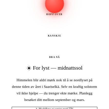
HOPP OVER
KANSKJE
DRA NÅ
☀️ For lyst — midnattssol
Himmelen blir aldri mørk nok til å se nordlyset på
denne tiden av året i Saariselkä. Selv en kraftig solstorm
vil ikke hjelpe — du trenger ekte mørke. Planlegg
besøket ditt mellom september og mars.
⚠ Modellene er uenige med 77%