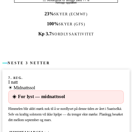
Nettopp oppdatert
23%
SKYER (ECMWF)
100%
SKYER (GFS)
Kp 3.7
NORDLYSAKTIVITET
NESTE 3 NETTER
7. AUG.
I natt
☀ Midnattssol
☀️ For lyst — midnattssol
Himmelen blir aldri mørk nok til å se nordlyset på denne tiden av året i Saariselkä.
Selv en kraftig solstorm vil ikke hjelpe — du trenger ekte mørke. Planlegg besøket
ditt mellom september og mars.