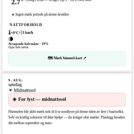
2.7
☀️ Ingen mørk periode på denne årstiden
NATTFORHOLD
🌡️
💨
3
km/h
+
9
°C
🌘
Avtagende halvmåne
·
19
%
Oppe hele natten
🗺 Mørk himmel-kart ↗
9. AUG.
søndag
☀ Midnattssol
☀️ For lyst — midnattssol
Himmelen blir aldri mørk nok til å se nordlyset på denne tiden av året i Saariselkä.
Selv en kraftig solstorm vil ikke hjelpe — du trenger ekte mørke. Planlegg besøket
ditt mellom september og mars.