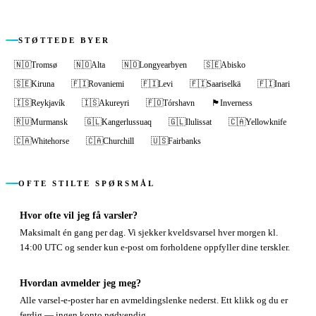
STØTTEDE BYER
🇳🇴
Tromsø
🇳🇴
Alta
🇳🇴
Longyearbyen
🇸🇪
Abisko
🇸🇪
Kiruna
🇫🇮
Rovaniemi
🇫🇮
Levi
🇫🇮
Saariselkä
🇫🇮
Inari
🇮🇸
Reykjavík
🇮🇸
Akureyri
🇫🇴
Tórshavn
🏴󠁧󠁢󠁳󠁣󠁴󠁿
Inverness
🇷🇺
Murmansk
🇬🇱
Kangerlussuaq
🇬🇱
Ilulissat
🇨🇦
Yellowknife
🇨🇦
Whitehorse
🇨🇦
Churchill
🇺🇸
Fairbanks
OFTE STILTE SPØRSMÅL
Hvor ofte vil jeg få varsler?
Maksimalt én gang per dag. Vi sjekker kveldsvarsel hver morgen kl.
14:00 UTC og sender kun e-post om forholdene oppfyller dine terskler.
Hvordan avmelder jeg meg?
Alle varsel-e-poster har en avmeldingslenke nederst. Ett klikk og du er
ferdig — ingen konto nødvendig.