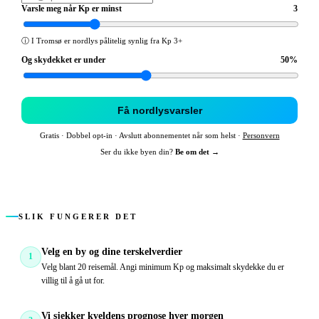
Varsle meg når Kp er minst
3
ⓘ
I Tromsø er nordlys pålitelig synlig fra Kp 3+
Og skydekket er under
50
%
Få nordlysvarsler
Gratis · Dobbel opt-in · Avslutt abonnementet når som helst ·
Personvern
Ser du ikke byen din?
Be om det →
SLIK FUNGERER DET
Velg en by og dine terskelverdier
1
Velg blant 20 reisemål. Angi minimum Kp og maksimalt skydekke du er
villig til å gå ut for.
Vi sjekker kveldens prognose hver morgen