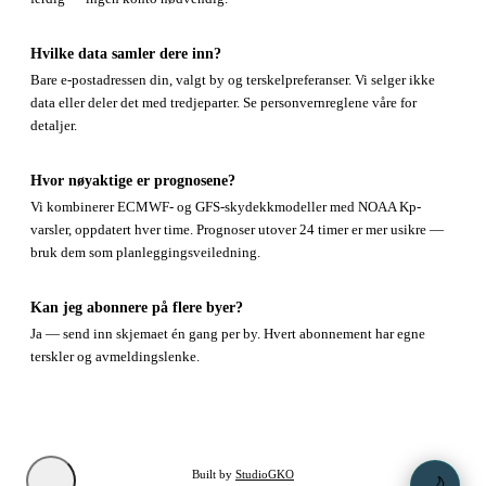
Hvilke data samler dere inn?
Bare e-postadressen din, valgt by og terskelpreferanser. Vi selger ikke
data eller deler det med tredjeparter. Se personvernreglene våre for
detaljer.
Hvor nøyaktige er prognosene?
Vi kombinerer ECMWF- og GFS-skydekkmodeller med NOAA Kp-
varsler, oppdatert hver time. Prognoser utover 24 timer er mer usikre —
bruk dem som planleggingsveiledning.
Kan jeg abonnere på flere byer?
Ja — send inn skjemaet én gang per by. Hvert abonnement har egne
terskler og avmeldingslenke.
Built by
StudioGKO
🌙