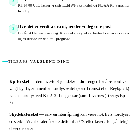
2
Kl. 14:00 UTC henter vi siste ECMWF-skymodell og NOAA Kp-varsel for
hver by.
Hvis det er verdt å dra ut, sender vi deg en e-post
3
Du får et klart sammendrag: Kp-indeks, skydekke, beste observasjonsvindu
og en direkte lenke til full prognose.
TILPASS VARSLENE DINE
Kp-terskel
—
den laveste Kp-indeksen du trenger for å se nordlys i
valgt by. Byer innenfor nordlysovalet (som Tromsø eller Reykjavík)
kan se nordlys ved Kp 2–3. Lenger sør (som Inverness) trengs Kp
5+.
Skydekkterskel
—
selv en liten åpning kan være nok hvis nordlyset
er sterkt. Vi anbefaler å sette dette til 50 % eller lavere for pålitelige
observasjoner.