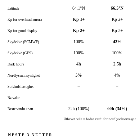
64.1°N
66.5°N
Latitude
Kp 1+
Kp 2+
Kp for overhead aurora
Kp 2+
Kp 3+
Kp for good display
100%
42%
Skydekke (ECMWF)
100%
100%
Skydekke (GFS)
4h
2.5h
Dark hours
5%
4%
Nordlyssannsynlighet
–
–
Solvindshastighet
–
–
Bz value
22h (100%)
00h (34%)
Beste vindu i natt
Uthevet celle = bedre verdi for nordlysobservasjon
NESTE 3 NETTER