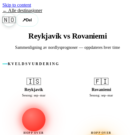
Skip to content
← Alle destinasjoner
🇳🇴
↗
Del
Reykjavík vs Rovaniemi
Sammenligning av nordlysprognoser — oppdateres hver time
KVELDSVURDERING
🇮🇸
🇫🇮
Reykjavík
Rovaniemi
Sesong: sep–mar
Sesong: sep–mar
HOPP OVER
HOPP OVER