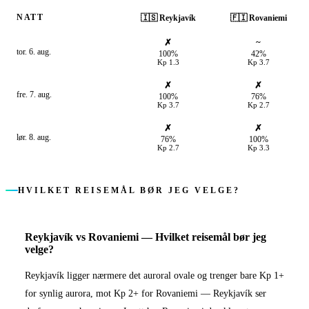
NATT
🇮🇸
Reykjavík
🇫🇮
Rovaniemi
✗
~
tor. 6. aug.
100%
42%
Kp
1.3
Kp
3.7
✗
✗
fre. 7. aug.
100%
76%
Kp
3.7
Kp
2.7
✗
✗
lør. 8. aug.
76%
100%
Kp
2.7
Kp
3.3
HVILKET REISEMÅL BØR JEG VELGE?
Reykjavík
vs
Rovaniemi
—
Hvilket reisemål bør jeg
velge?
Reykjavík ligger nærmere det auroral ovale og trenger bare Kp 1+
for synlig aurora, mot Kp 2+ for Rovaniemi — Reykjavík ser