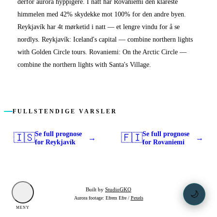
derfor aurora hyppigere. I natt har Rovaniemi den klareste
himmelen med 42% skydekke mot 100% for den andre byen.
Reykjavík har 4t mørketid i natt — et lengre vindu for å se
nordlys. Reykjavík: Iceland's capital — combine northern lights
with Golden Circle tours. Rovaniemi: On the Arctic Circle —
combine the northern lights with Santa's Village.
FULLSTENDIGE VARSLER
Se full prognose
Se full prognose
🇮🇸
🇫🇮
→
→
for Reykjavík
for Rovaniemi
Built by
StudioGKO
🌙
Aurora footage: Efrem Efre /
Pexels
MENY
MØRK