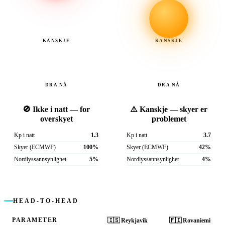
KANSKJE
KANSKJE
DRA NÅ
DRA NÅ
🚫 Ikke i natt — for
⚠️ Kanskje — skyer er
overskyet
problemet
Kp i natt
1.3
Kp i natt
3.7
Skyer (ECMWF)
100%
Skyer (ECMWF)
42%
Nordlyssannsynlighet
5%
Nordlyssannsynlighet
4%
HEAD-TO-HEAD
PARAMETER
🇮🇸
Reykjavík
🇫🇮
Rovaniemi