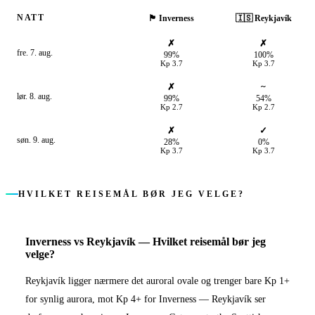
NATT
🏴󠁧󠁢󠁳󠁣󠁴󠁿
Inverness
🇮🇸
Reykjavík
✗
✗
fre. 7. aug.
99%
100%
Kp
3.7
Kp
3.7
✗
~
lør. 8. aug.
99%
54%
Kp
2.7
Kp
2.7
✗
✓
søn. 9. aug.
28%
0%
Kp
3.7
Kp
3.7
HVILKET REISEMÅL BØR JEG VELGE?
Inverness
vs
Reykjavík
—
Hvilket reisemål bør jeg
velge?
Reykjavík ligger nærmere det auroral ovale og trenger bare Kp 1+
for synlig aurora, mot Kp 4+ for Inverness — Reykjavík ser