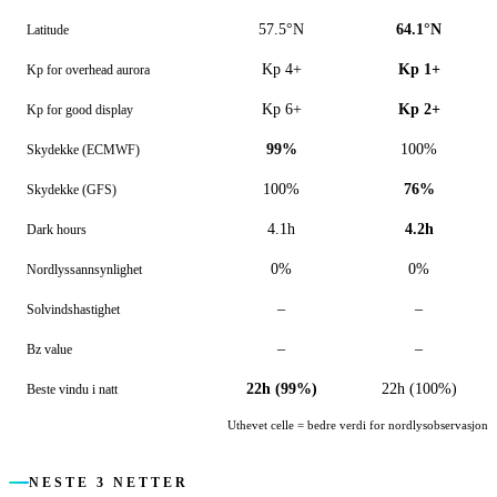
57.5°N
64.1°N
Latitude
Kp 4+
Kp 1+
Kp for overhead aurora
Kp 6+
Kp 2+
Kp for good display
99%
100%
Skydekke (ECMWF)
100%
76%
Skydekke (GFS)
4.1h
4.2h
Dark hours
0%
0%
Nordlyssannsynlighet
–
–
Solvindshastighet
–
–
Bz value
22h (99%)
22h (100%)
Beste vindu i natt
Uthevet celle = bedre verdi for nordlysobservasjon
NESTE 3 NETTER