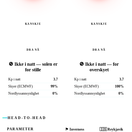
KANSKJE
KANSKJE
DRA NÅ
DRA NÅ
🚫 Ikke i natt — solen er
🚫 Ikke i natt — for
for stille
overskyet
Kp i natt
3.7
Kp i natt
3.7
Skyer (ECMWF)
99%
Skyer (ECMWF)
100%
Nordlyssannsynlighet
0%
Nordlyssannsynlighet
0%
HEAD-TO-HEAD
PARAMETER
🏴󠁧󠁢󠁳󠁣󠁴󠁿
Inverness
🇮🇸
Reykjavík