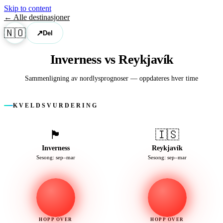
Skip to content
← Alle destinasjoner
🇳🇴
↗
Del
Inverness vs Reykjavík
Sammenligning av nordlysprognoser — oppdateres hver time
KVELDSVURDERING
🏴󠁧󠁢󠁳󠁣󠁴󠁿
🇮🇸
Inverness
Reykjavík
Sesong: sep–mar
Sesong: sep–mar
HOPP OVER
HOPP OVER