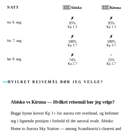
NATT
🇸🇪
Abisko
🇸🇪
Kiruna
✗
✗
tor. 6. aug.
85%
95%
Kp
1.3
Kp
1.3
✗
✗
fre. 7. aug.
100%
100%
Kp
3.7
Kp
3.7
✗
~
lør. 8. aug.
74%
25%
Kp
2.7
Kp
2.7
HVILKET REISEMÅL BØR JEG VELGE?
Abisko
vs
Kiruna
—
Hvilket reisemål bør jeg velge?
Begge byene krever Kp 1+ for aurora rett overhead, og befinner
seg i lignende posisjon i forhold til det auroral ovale. Abisko:
Home to Aurora Sky Station — among Scandinavia's clearest and