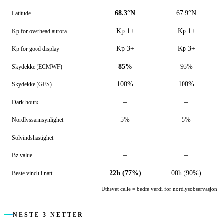
68.3°N
67.9°N
Latitude
Kp 1+
Kp 1+
Kp for overhead aurora
Kp 3+
Kp 3+
Kp for good display
85%
95%
Skydekke (ECMWF)
100%
100%
Skydekke (GFS)
–
–
Dark hours
5%
5%
Nordlyssannsynlighet
–
–
Solvindshastighet
–
–
Bz value
22h (77%)
00h (90%)
Beste vindu i natt
Uthevet celle = bedre verdi for nordlysobservasjon
NESTE 3 NETTER