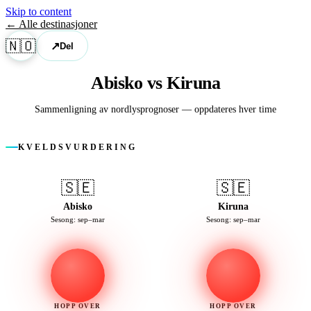
Skip to content
← Alle destinasjoner
🇳🇴
↗
Del
Abisko vs Kiruna
Sammenligning av nordlysprognoser — oppdateres hver time
KVELDSVURDERING
🇸🇪
🇸🇪
Abisko
Kiruna
Sesong: sep–mar
Sesong: sep–mar
HOPP OVER
HOPP OVER