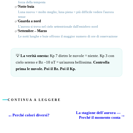
forza della tempesta
Notte buia
✅
Luna nuova = molto meglio; luna piena = più difficile vedere l'aurora
tenue
Guarda a nord
✅
L'aurora si trova nel cielo settentrionale dall'emisfero nord
Settembre – Marzo
✅
Le notti lunghe e buie offrono il maggior numero di ore di osservazione
💡
La verità onesta:
Kp 7 dietro le nuvole = niente. Kp 3 con
cielo sereno e Bz –10 nT = un'aurora bellissima.
Controlla
prima le nuvole. Poi il Bz. Poi il Kp.
CONTINUA A LEGGERE
La stagione dell'aurora —
←
→
Perché colori diversi?
Perché il momento conta