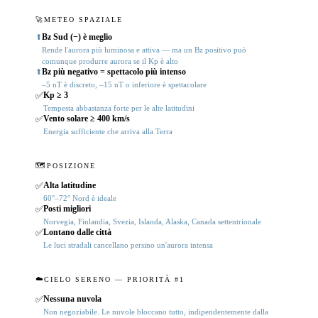
🚀
METEO SPAZIALE
Bz Sud (−) è meglio
⬆
Rende l'aurora più luminosa e attiva — ma un Bz positivo può
comunque produrre aurora se il Kp è alto
Bz più negativo = spettacolo più intenso
⬆
–5 nT è discreto, –15 nT o inferiore è spettacolare
Kp ≥ 3
✅
Tempesta abbastanza forte per le alte latitudini
Vento solare ≥ 400 km/s
✅
Energia sufficiente che arriva alla Terra
🗺️
POSIZIONE
Alta latitudine
✅
60°–72° Nord è ideale
Posti migliori
✅
Norvegia, Finlandia, Svezia, Islanda, Alaska, Canada settentrionale
Lontano dalle città
✅
Le luci stradali cancellano persino un'aurora intensa
☁️
CIELO SERENO — PRIORITÀ #1
Nessuna nuvola
✅
Non negoziabile. Le nuvole bloccano tutto, indipendentemente dalla