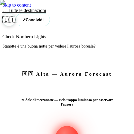
Skip to content
← Tutte le destinazioni
🇮🇹
↗
Condividi
Check Northern Lights
Stanotte è una buona notte per vedere l'aurora boreale?
🇳🇴
Alta
— Aurora Forecast
☀ Sole di mezzanotte — cielo troppo luminoso per osservare
l'aurora