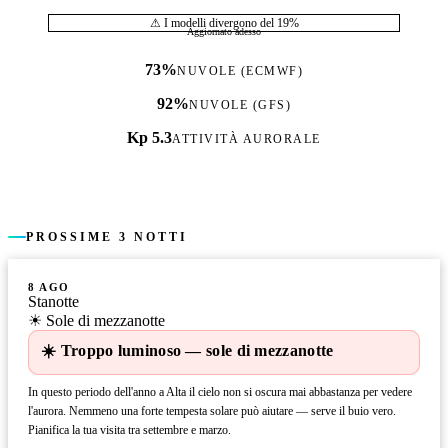
⚠ I modelli divergono del 19%
Aggiornato adesso
73%
NUVOLE (ECMWF)
92%
NUVOLE (GFS)
Kp 5.3
ATTIVITÀ AURORALE
PROSSIME 3 NOTTI
8 AGO
Stanotte
☀ Sole di mezzanotte
☀️ Troppo luminoso — sole di mezzanotte
In questo periodo dell'anno a Alta il cielo non si oscura mai abbastanza per vedere
l'aurora. Nemmeno una forte tempesta solare può aiutare — serve il buio vero.
Pianifica la tua visita tra settembre e marzo.