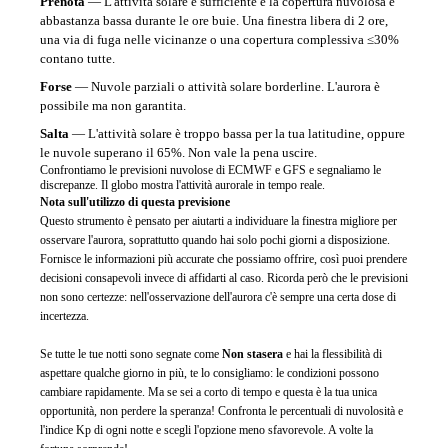
Prenota
—
L'attività solare è sufficiente e la copertura nuvolosa è
abbastanza bassa durante le ore buie. Una finestra libera di 2 ore,
una via di fuga nelle vicinanze o una copertura complessiva ≤30%
contano tutte.
Forse
—
Nuvole parziali o attività solare borderline. L'aurora è
possibile ma non garantita.
Salta
—
L'attività solare è troppo bassa per la tua latitudine, oppure
le nuvole superano il 65%. Non vale la pena uscire.
Confrontiamo le previsioni nuvolose di ECMWF e GFS e segnaliamo le
discrepanze. Il globo mostra l'attività aurorale in tempo reale.
Nota sull'utilizzo di questa previsione
Questo strumento è pensato per aiutarti a individuare la finestra migliore per
osservare l'aurora, soprattutto quando hai solo pochi giorni a disposizione.
Fornisce le informazioni più accurate che possiamo offrire, così puoi prendere
decisioni consapevoli invece di affidarti al caso. Ricorda però che le previsioni
non sono certezze: nell'osservazione dell'aurora c'è sempre una certa dose di
incertezza.
Se tutte le tue notti sono segnate come
Non stasera
e hai la flessibilità di
aspettare qualche giorno in più, te lo consigliamo: le condizioni possono
cambiare rapidamente. Ma se sei a corto di tempo e questa è la tua unica
opportunità, non perdere la speranza! Confronta le percentuali di nuvolosità e
l'indice Kp di ogni notte e scegli l'opzione meno sfavorevole. A volte la