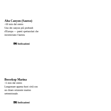
Alta Canyon (Sautso)
~50 min dal centro
Uno dei canyon più profondi
d'Europa — pareti spettacolari che
incorniciano l'aurora.
🗺 Indicazioni
Bossekop Marina
~5 min dal centro
Lungomare appena fuori città con
un chiaro orizzonte marino
settentrionale.
🗺 Indicazioni