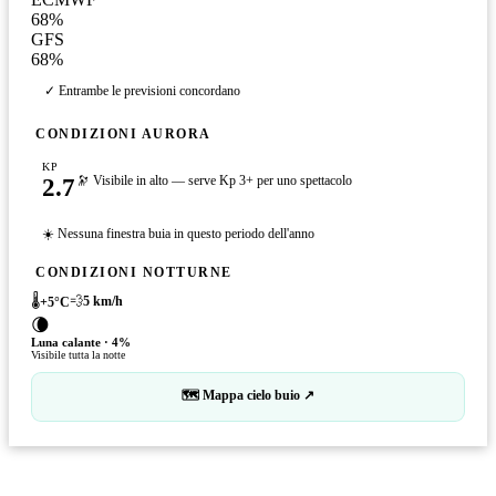
68
%
GFS
68
%
✓ Entrambe le previsioni concordano
CONDIZIONI AURORA
KP
2.7
🔭 Visibile in alto — serve Kp 3+ per uno spettacolo
☀️ Nessuna finestra buia in questo periodo dell'anno
CONDIZIONI NOTTURNE
🌡️
💨
5
km/h
+
5
°C
🌘
Luna calante
·
4
%
Visibile tutta la notte
🗺 Mappa cielo buio ↗