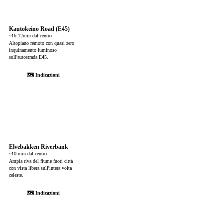
Kautokeino Road (E45)
~1h 12min dal centro
Altopiano remoto con quasi zero
inquinamento luminoso
sull'autostrada E45.
🗺 Indicazioni
Elvebakken Riverbank
~10 min dal centro
Ampia riva del fiume fuori città
con vista libera sull'intera volta
celeste.
🗺 Indicazioni