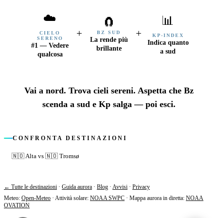
☁️
📊
🧲
+
+
BZ SUD
CIELO
KP-INDEX
SERENO
La rende più
Indica quanto
#1 — Vedere
brillante
a sud
qualcosa
Vai a nord. Trova cieli sereni. Aspetta che Bz
scenda a sud e Kp salga — poi esci.
CONFRONTA DESTINAZIONI
🇳🇴
Alta
vs
🇳🇴
Tromsø
← Tutte le destinazioni
·
Guida aurora
·
Blog
·
Avvisi
·
Privacy
Meteo
:
Open-Meteo
·
Attività solare
:
NOAA SWPC
·
Mappa aurora in diretta
:
NOAA
OVATION