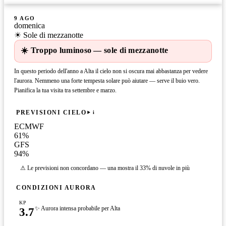
9 AGO
domenica
☀ Sole di mezzanotte
☀️ Troppo luminoso — sole di mezzanotte
In questo periodo dell'anno a Alta il cielo non si oscura mai abbastanza per vedere
l'aurora. Nemmeno una forte tempesta solare può aiutare — serve il buio vero.
Pianifica la tua visita tra settembre e marzo.
PREVISIONI CIELO
i
ECMWF
61
%
GFS
94
%
⚠ Le previsioni non concordano — una mostra il 33% di nuvole in più
CONDIZIONI AURORA
KP
3.7
✨ Aurora intensa probabile per Alta