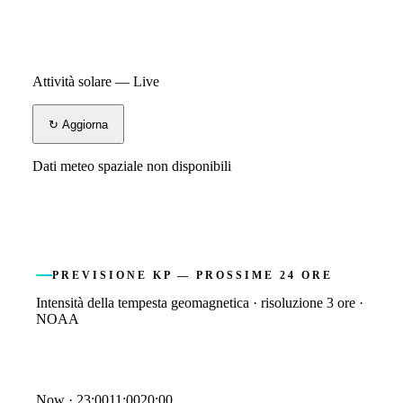
Attività solare — Live
↻ Aggiorna
Dati meteo spaziale non disponibili
PREVISIONE KP — PROSSIME 24 ORE
Intensità della tempesta geomagnetica · risoluzione 3 ore ·
NOAA
Kp index forecast
Now ·
23:00
11:00
20:00