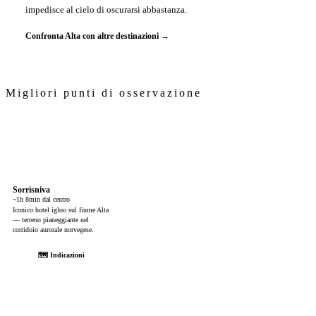
impedisce al cielo di oscurarsi abbastanza.
Confronta Alta con altre destinazioni →
Migliori punti di osservazione
Sorrisniva
~1h 8min dal centro
Iconico hotel igloo sul fiume Alta
— terreno pianeggiante nel
corridoio aurorale norvegese.
🗺 Indicazioni