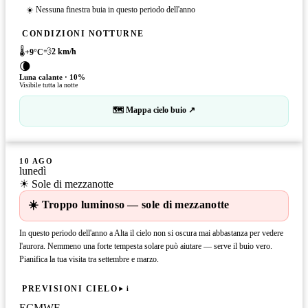
☀️ Nessuna finestra buia in questo periodo dell'anno
CONDIZIONI NOTTURNE
🌡️
💨
2
km/h
+
9
°C
🌘
Luna calante
·
10
%
Visibile tutta la notte
🗺 Mappa cielo buio ↗
10 AGO
lunedì
☀ Sole di mezzanotte
☀️ Troppo luminoso — sole di mezzanotte
In questo periodo dell'anno a Alta il cielo non si oscura mai abbastanza per vedere
l'aurora. Nemmeno una forte tempesta solare può aiutare — serve il buio vero.
Pianifica la tua visita tra settembre e marzo.
PREVISIONI CIELO
i
ECMWF