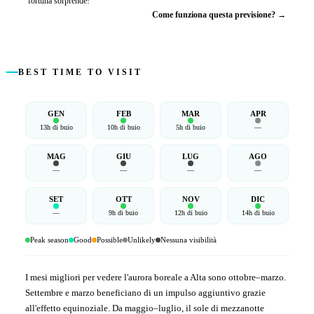
fortuna sorprende!
Come funziona questa previsione? →
BEST TIME TO VISIT
GEN
FEB
MAR
APR
13h di buio
10h di buio
5h di buio
—
MAG
GIU
LUG
AGO
—
—
—
—
SET
OTT
NOV
DIC
—
9h di buio
12h di buio
14h di buio
Peak season
Good
Possible
Unlikely
Nessuna visibilità
I mesi migliori per vedere l'aurora boreale a Alta sono ottobre–marzo.
Settembre e marzo beneficiano di un impulso aggiuntivo grazie
all'effetto equinoziale. Da maggio–luglio, il sole di mezzanotte