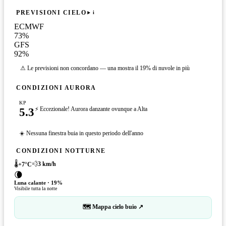
PREVISIONI CIELO
i
ECMWF
73
%
GFS
92
%
⚠ Le previsioni non concordano — una mostra il 19% di nuvole in più
CONDIZIONI AURORA
KP
5.3
⚡ Eccezionale! Aurora danzante ovunque a Alta
☀️ Nessuna finestra buia in questo periodo dell'anno
CONDIZIONI NOTTURNE
🌡️
💨
3
km/h
+
7
°C
🌘
Luna calante
·
19
%
Visibile tutta la notte
🗺 Mappa cielo buio ↗