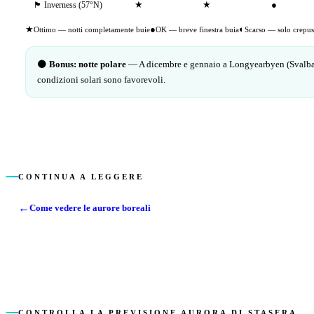
★
★
●
🏴󠁧󠁢󠁳󠁣󠁴󠁿
Inverness (57°N)
★
●
◐
Ottimo — notti completamente buie
OK — breve finestra buia
Scarso — solo crepu
🌑
Bonus: notte polare
— A dicembre e gennaio a Longyearbyen (Svalbard, 7
condizioni solari sono favorevoli.
CONTINUA A LEGGERE
←
Come vedere le aurore boreali
CONTROLLA LA PREVISIONE AURORA DI STASERA