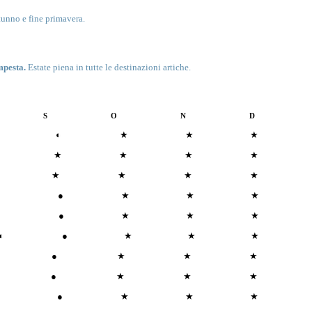
tunno e fine primavera.
mpesta.
Estate piena in tutte le destinazioni artiche.
S
O
N
D
◐
★
★
★
★
★
★
★
★
★
★
★
●
★
★
★
●
★
★
★
◐
●
★
★
★
●
★
★
★
●
★
★
★
●
★
★
★