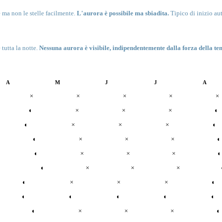
e ma non le stelle facilmente.
L'aurora è possibile ma sbiadita.
Tipico di inizio au
 tutta la notte.
Nessuna aurora è visibile, indipendentemente dalla forza della te
A
M
J
J
A
×
×
×
×
×
◐
×
×
×
◐
◐
×
×
×
◐
◐
×
×
×
◐
◐
×
×
×
◐
◐
×
×
×
◐
×
×
×
◐
◐
◐
◐
◐
◐
◐
×
×
×
◐