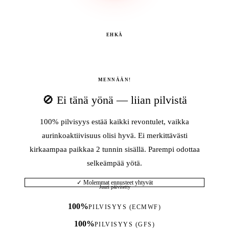
EHKÄ
MENNÄÄN!
🚫 Ei tänä yönä — liian pilvistä
100% pilvisyys estää kaikki revontulet, vaikka
aurinkoaktiivisuus olisi hyvä. Ei merkittävästi
kirkaampaa paikkaa 2 tunnin sisällä. Parempi odottaa
selkeämpää yötä.
✓ Molemmat ennusteet yhtyvät
Juuri päivitetty
100%
PILVISYYS (ECMWF)
100%
PILVISYYS (GFS)