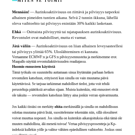
MITEN SE TOIMII
Mennään!
—
Aurinkoaktiivisuus on riittävä ja pilvisyys tarpeeksi
alhainen pimeiden tuntien aikana. Selvä 2 tunnin ikkuna, lähellä
oleva vaihtoehto tai pilvisyys enintään 30% kaikki lasketaan.
Ehkä
—
Osittaista pilvisyyttä tai rajatapauksen aurinkoaktiivisuus.
Revontulet ovat mahdolliset, mutta ei varmat.
Jätä väliin
—
Aurinkoaktiivisuus on liian alhainen leveysasteellesi
tai pilvisyys ylittää 65%. Uloslähteminen ei kannata.
Vertaamme ECMWF:n ja GFS:n pilvisyysennusteita ja merkitsemme erot.
Maapallo näyttää revontuliaktiivisuuden reaaliajassa.
Huomio ennusteen käytöstä
Tämä työkalu on suunniteltu auttamaan sinua löytämään parhaan hetken
revontulien katseluun, erityisesti kun sinulla on vain muutama päivä
käytettävissä. Se tarjoaa tarkimmat mahdolliset tiedot, jotta voit tehdä
perusteltuja päätöksiä arvailun sijaan. Muista kuitenkin, että ennusteet eivät
ole takuita — revontulien katseluun liittyy aina jonkin verran epävarmuutta.
Jos kaikki öistäsi on merkitty
ohita
-merkinnällä ja sinulla on mahdollisuus
odottaa muutama päivä lisää, suosittelemme tekemään niin, sillä olosuhteet
voivat muuttua nopeasti. Jos sinulla on kuitenkin aikarajoituksia eikä tämä ole
muuten mahdollista, älä menetä toivoa! Vertaa pilvisyysprosentteja ja Kp-
indeksiä kullekin yölle ja valitse vähiten epäedullinen vaihtoehto. Joskus onni