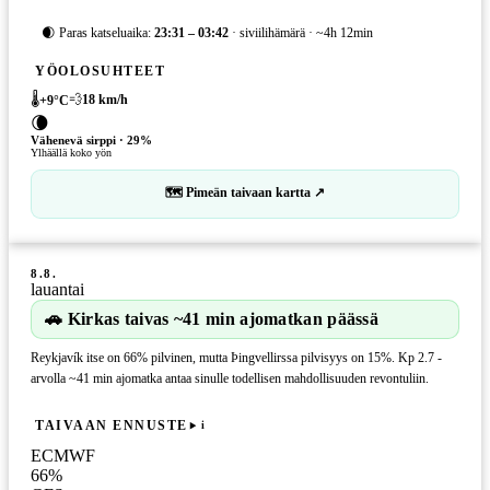
🌒 Paras katseluaika:
23:31 – 03:42
· siviilihämärä · ~4h 12min
YÖOLOSUHTEET
🌡️
💨
18
km/h
+
9
°C
🌘
Vähenevä sirppi
·
29
%
Ylhäällä koko yön
🗺 Pimeän taivaan kartta ↗
8.8.
lauantai
🚗 Kirkas taivas ~41 min ajomatkan päässä
Reykjavík itse on 66% pilvinen, mutta Þingvellirssa pilvisyys on 15%. Kp 2.7 -
arvolla ~41 min ajomatka antaa sinulle todellisen mahdollisuuden revontuliin.
TAIVAAN ENNUSTE
i
ECMWF
66
%