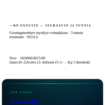
KP-ENNUSTE — SEURAAVAT 24 TUNTIA
Geomagneettisen myrskyn voimakkuus · 3 tunnin
resoluutio · NOAA
Kp index forecast
Now ·
18:00
06:00
15:00
Quiet (0–2)
Active (3–4)
Storm (5+)
- - - Kp 5 threshold
Time
Kp
18:00
1.0
21:00
1.3
00:00
1.7
03:00
1.7
06:00
1.3
LUE LISÄÄ
09:00
1.3
12:00
2.7
Revontulet
15:00
3.3