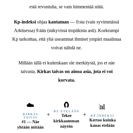
estä revontulia, se vain himmentää niitä.
Kp-indeksi
ohjaa
kantaman
— 0:sta (vain syvimmässä
Arktisessa) 9:ään (näkyvissä tropiikista asti). Korkeampi
Kp tarkoittaa, että yhä useammat ihmiset ympäri maailmaa
voivat nähdä ne.
Millään tällä ei kuitenkaan ole merkitystä, jos et näe
taivasta.
Kirkas taivas on ainoa asia, jota ei voi
korvata.
🧲
☁️
📊
BZ ETELÄÄN
+
+
KIRKAS
Tekee
KP-INDEKSI
TAIVAS
Kertoo kuinka
kirkkaamman
#1 — Näe
kauas etelään
näytön
yhtään mitään