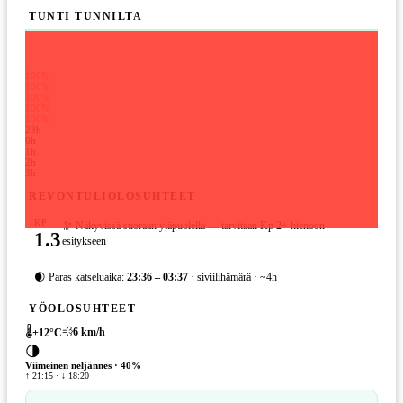
TUNTI TUNNILTA
100%
100%
100%
100%
100%
23h
0h
1h
2h
3h
REVONTULIOLOSUHTEET
KP
🔭 Näkyvissä suoraan yläpuolella — tarvitaan Kp 2+ hienoon
1.3
esitykseen
🌒 Paras katseluaika:
23:36 – 03:37
· siviilihämärä · ~4h
YÖOLOSUHTEET
🌡️
💨
6
km/h
+
12
°C
🌗
Viimeinen neljännes
·
40
%
↑ 21:15 · ↓ 18:20