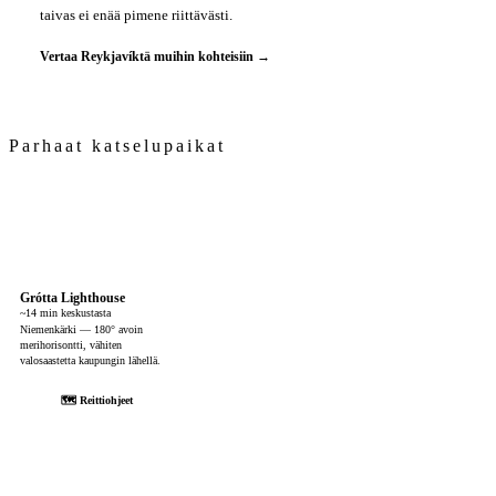
taivas ei enää pimene riittävästi.
Vertaa Reykjavíktä muihin kohteisiin →
Parhaat katselupaikat
Grótta Lighthouse
~14 min keskustasta
Niemenkärki — 180° avoin
merihorisontti, vähiten
valosaastetta kaupungin lähellä.
🗺 Reittiohjeet