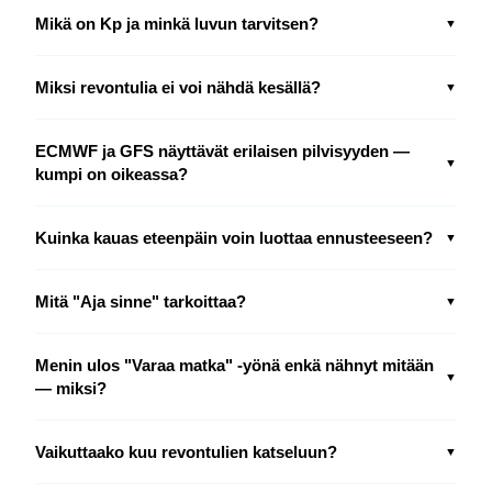
Mikä on Kp ja minkä luvun tarvitsen?
▼
Miksi revontulia ei voi nähdä kesällä?
▼
ECMWF ja GFS näyttävät erilaisen pilvisyyden —
▼
kumpi on oikeassa?
Kuinka kauas eteenpäin voin luottaa ennusteeseen?
▼
Mitä "Aja sinne" tarkoittaa?
▼
Menin ulos "Varaa matka" -yönä enkä nähnyt mitään
▼
— miksi?
Vaikuttaako kuu revontulien katseluun?
▼