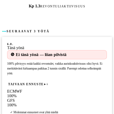
Kp 1.3
REVONTULIAKTIIVISUUS
SEURAAVAT 3 YÖTÄ
6.8.
Tänä yönä
🚫 Ei tänä yönä — liian pilvistä
100% pilvisyys estää kaikki revontulet, vaikka aurinkoaktiivisuus olisi hyvä. Ei
merkittävästi kirkaampaa paikkaa 2 tunnin sisällä. Parempi odottaa selkeämpää
yötä.
TAIVAAN ENNUSTE
i
ECMWF
100
%
GFS
100
%
✓ Molemmat ennusteet ovat yhtä mieltä