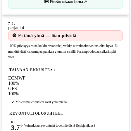
🗺 Pimeän taivaan kartta ↗
7.8.
perjantai
🚫 Ei tänä yönä — liian pilvistä
100% pilvisyys estää kaikki revontulet, vaikka aurinkoaktiivisuus olisi hyvä. Ei
merkittävästi kirkaampaa paikkaa 2 tunnin sisällä. Parempi odottaa selkeämpää
yötä.
TAIVAAN ENNUSTE
i
ECMWF
100
%
GFS
100
%
✓ Molemmat ennusteet ovat yhtä mieltä
REVONTULIOLOSUHTEET
KP
3.7
✨ Voimakkaat revontulet todennäköisiä Reykjavík:ssä