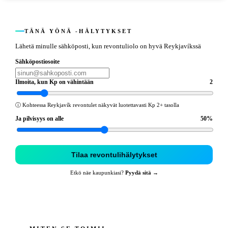
TÄNÄ YÖNÄ -HÄLYTYKSET
Lähetä minulle sähköposti, kun revontuliolo on hyvä Reykjavíkssä
Sähköpostiosoite
Ilmoita, kun Kp on vähintään
2
ⓘ
Kohteessa Reykjavík revontulet näkyvät luotettavasti Kp 2+ tasolla
Ja pilvisyys on alle
50
%
Tilaa revontulihälytykset
Etkö näe kaupunkiasi?
Pyydä sitä →