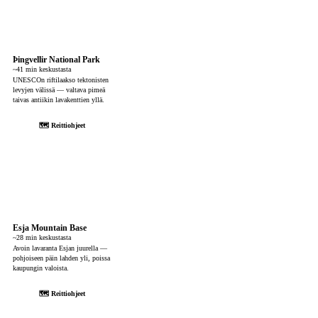
Þingvellir National Park
~41 min keskustasta
UNESCOn riftilaakso tektonisten
levyjen välissä — valtava pimeä
taivas antiikin lavakenttien yllä.
🗺 Reittiohjeet
Esja Mountain Base
~28 min keskustasta
Avoin lavaranta Esjan juurella —
pohjoiseen päin lahden yli, poissa
kaupungin valoista.
🗺 Reittiohjeet