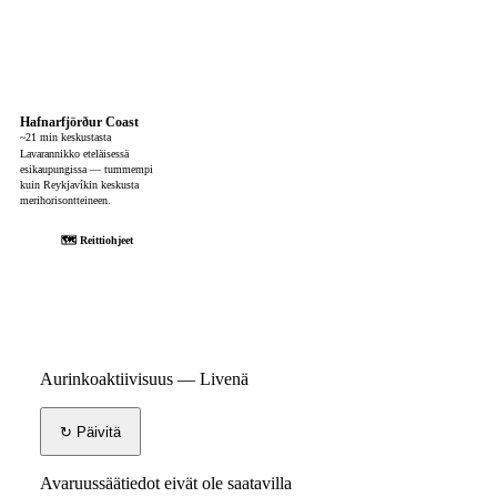
Hafnarfjörður Coast
~21 min keskustasta
Lavarannikko eteläisessä
esikaupungissa — tummempi
kuin Reykjavíkin keskusta
merihorisontteineen.
🗺 Reittiohjeet
Aurinkoaktiivisuus — Livenä
↻ Päivitä
Avaruussäätiedot eivät ole saatavilla