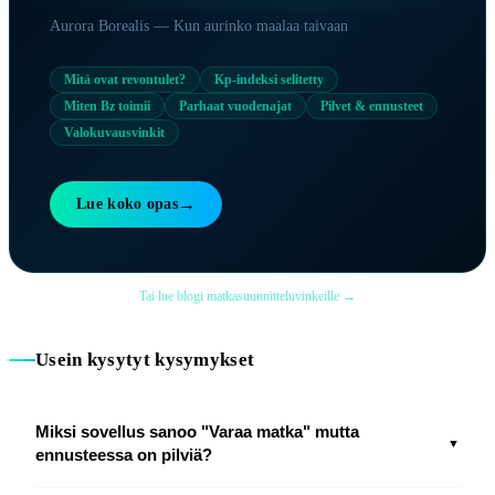
Aurora Borealis — Kun aurinko maalaa taivaan
Mitä ovat revontulet?
Kp-indeksi selitetty
Miten Bz toimii
Parhaat vuodenajat
Pilvet & ennusteet
Valokuvausvinkit
→
Lue koko opas
Tai lue blogi matkasuunnitteluvinkeille →
Usein kysytyt kysymykset
Miksi sovellus sanoo "Varaa matka" mutta
▼
ennusteessa on pilviä?