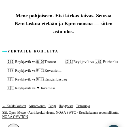
Mene pohjoiseen. Etsi kirkas taivas. Seuraa
Bz:n laskua etelään ja Kp:n nousua — sitten
astu ulos.
VERTAILE KOHTEITA
🇮🇸
Reykjavík
vs
🇳🇴
Tromsø
🇮🇸
Reykjavík
vs
🇺🇸
Fairbanks
🇮🇸
Reykjavík
vs
🇫🇮
Rovaniemi
🇮🇸
Reykjavík
vs
🇬🇱
Kangerlussuaq
🇮🇸
Reykjavík
vs
🏴󠁧󠁢󠁳󠁣󠁴󠁿
Inverness
← Kaikki kohteet
·
Aurora-opas
·
Blogi
·
Hälytykset
·
Tietosuoja
Sää
:
Open-Meteo
·
Aurinkoaktiivisuus
:
NOAA SWPC
·
Reaaliaikainen revontulikartta
:
NOAA OVATION