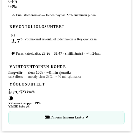
GFS
93
%
⚠ Ennusteet eroavat — toinen näyttää 27% enemmän pilviä
REVONTULIOLOSUHTEET
KP
2.7
✨ Voimakkaat revontulet todennäköisiä Reykjavík:ssä
🌒 Paras katseluaika:
23:26 – 03:47
· siviilihämärä · ~4h 24min
VAIHTOEHTOINEN KOHDE
Þingvellir
—
clear
15
%
·
~41 min ajomatka
tai
Selfoss
—
mostly clear
23
%
·
~40 min ajomatka
YÖOLOSUHTEET
🌡️
💨
23
km/h
+
7
°C
🌘
Vähenevä sirppi
·
19
%
Ylhäällä koko yön
🗺 Pimeän taivaan kartta ↗