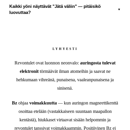
Kaikki yöni näyttävät "Jätä väliin" — pitäisikö
▼
luovuttaa?
LYHYESTI
Revontulet ovat luonnon neonvalo:
auringosta tulevat
elektronit
törmäävät ilman atomeihin ja saavat ne
hehkumaan vihreänä, punaisena, vaaleanpunaisena ja
sinisenä.
Bz
ohjaa
voimakkuutta
— kun auringon magneettikenttä
osoittaa etelään (vastakkaiseen suuntaan maapallon
kentästä), hiukkaset virtaavat sisään helpommin ja
revontulet tanssivat voimakkaammin. Positiivinen Bz ei