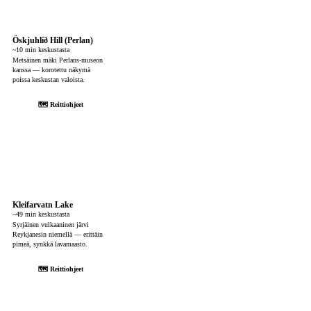
Öskjuhlíð Hill (Perlan)
~10 min keskustasta
Metsäinen mäki Perlans-museon
kanssa — korotettu näkymä
poissa keskustan valoista.
🗺 Reittiohjeet
Kleifarvatn Lake
~49 min keskustasta
Syrjäinen vulkaaninen järvi
Reykjanesin niemellä — erittäin
pimeä, synkkä lavamaasto.
🗺 Reittiohjeet