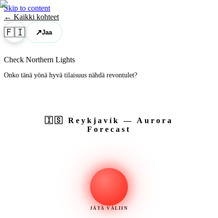
Skip to content
← Kaikki kohteet
🇫🇮
↗
Jaa
Check Northern Lights
Onko tänä yönä hyvä tilaisuus nähdä revontulet?
🇮🇸
Reykjavík
— Aurora
Forecast
JÄTÄ VÄLIIN