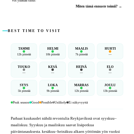
voi yllättää sinut!
Miten tämä ennuste toimii? →
BEST TIME TO VISIT
TAMMI
HELMI
MAALIS
HUHTI
12h pimeää
10h pimeää
7h pimeää
—
TOUKO
KESÄ
HEINÄ
ELO
—
—
—
—
SYYS
LOKA
MARRAS
JOULU
5h pimeää
9h pimeää
12h pimeää
13h pimeää
Peak season
Good
Possible
Unlikely
Ei näkyvyyttä
Parhaat kuukaudet nähdä revontulia Reykjavíkssä ovat syyskuu–
maaliskuu. Syyskuu ja maaliskuu saavat lisäpotkua
päiväntasauksesta. kesäkuu–heinäkuu alkaen yöttömän yön vuoksi