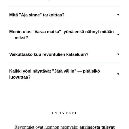
Mitä "Aja sinne" tarkoittaa?
▼
Menin ulos "Varaa matka" -yönä enkä nähnyt mitään
▼
— miksi?
Vaikuttaako kuu revontulien katseluun?
▼
Kaikki yöni näyttävät "Jätä väliin" — pitäisikö
▼
luovuttaa?
LYHYESTI
Revontulet ovat luonnon neonvalo:
auringosta tulevat