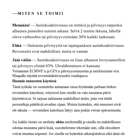
MITEN SE TOIMII
Mennään!
—
Aurinkoaktiivisuus on riittävä ja pilvisyys tarpeeksi
alhainen pimeiden tuntien aikana. Selvä 2 tunnin ikkuna, lähellä
oleva vaihtoehto tai pilvisyys enintään 30% kaikki lasketaan.
Ehkä
—
Osittaista pilvisyyttä tai rajatapauksen aurinkoaktiivisuus.
Revontulet ovat mahdolliset, mutta ei varmat.
Jätä väliin
—
Aurinkoaktiivisuus on liian alhainen leveysasteellesi
tai pilvisyys ylittää 65%. Uloslähteminen ei kannata.
Vertaamme ECMWF:n ja GFS:n pilvisyysennusteita ja merkitsemme erot.
Maapallo näyttää revontuliaktiivisuuden reaaliajassa.
Huomio ennusteen käytöstä
Tämä työkalu on suunniteltu auttamaan sinua löytämään parhaan hetken
revontulien katseluun, erityisesti kun sinulla on vain muutama päivä
käytettävissä. Se tarjoaa tarkimmat mahdolliset tiedot, jotta voit tehdä
perusteltuja päätöksiä arvailun sijaan. Muista kuitenkin, että ennusteet eivät
ole takuita — revontulien katseluun liittyy aina jonkin verran epävarmuutta.
Jos kaikki öistäsi on merkitty
ohita
-merkinnällä ja sinulla on mahdollisuus
odottaa muutama päivä lisää, suosittelemme tekemään niin, sillä olosuhteet
voivat muuttua nopeasti. Jos sinulla on kuitenkin aikarajoituksia eikä tämä ole