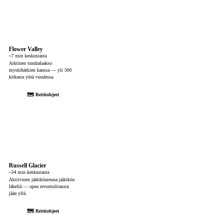
Flower Valley
~7 min keskustasta
Arktinen tundralaakso
myskihärkien kanssa — yli 300
kirkasta yötä vuodessa.
🗺 Reittiohjeet
Russell Glacier
~34 min keskustasta
Aktiivinen jäätikönreuna jäätikön
lähellä — upea revontulitausta
jään yllä.
🗺 Reittiohjeet