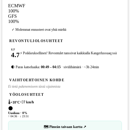
ECMWF
100
%
GFS
100
%
✓ Molemmat ennusteet ovat yhtä mieltä
REVONTULIOLOSUHTEET
KP
4.7
⚡ Poikkeuksellinen! Revontulet tanssivat kaikkialla Kangerlussuaq:ssä
🌒 Paras katseluaika:
00:49 – 04:15
· siviilihämärä · ~3h 24min
VAIHTOEHTOINEN KOHDE
Ei tietä pakenemiseen tästä sijainnista
YÖOLOSUHTEET
🌡️
💨
7
km/h
+
10
°C
🌑
Uusikuu
·
0
%
↑ 04:36 · ↓ 23:51
🗺 Pimeän taivaan kartta ↗