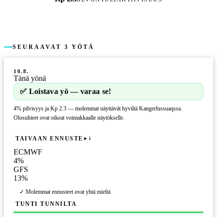
SEURAAVAT 3 YÖTÄ
10.8.
Tänä yönä
✅ Loistava yö — varaa se!
4% pilvisyys ja Kp 2.3 — molemmat näyttävät hyviltä Kangerlussuaqssa.
Olosuhteet ovat oikeat voimakkaalle näytökselle.
TAIVAAN ENNUSTE
i
ECMWF
4
%
GFS
13
%
✓ Molemmat ennusteet ovat yhtä mieltä
TUNTI TUNNILTA