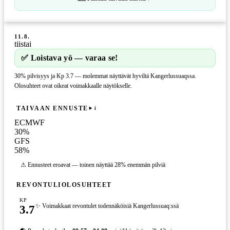
11.8.
tiistai
✅ Loistava yö — varaa se!
30% pilvisyys ja Kp 3.7 — molemmat näyttävät hyviltä Kangerlussuaqssa.
Olosuhteet ovat oikeat voimakkaalle näytökselle.
TAIVAAN ENNUSTE
i
ECMWF
30
%
GFS
58
%
⚠ Ennusteet eroavat — toinen näyttää 28% enemmän pilviä
REVONTULIOLOSUHTEET
KP
3.7
✨ Voimakkaat revontulet todennäköisiä Kangerlussuaq:ssä