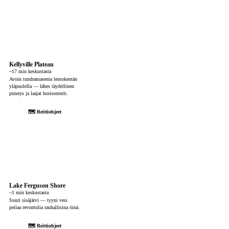
Kellyville Plateau
~17 min keskustasta
Avoin tundramasenta lentokentän
yläpuolella — lähes täydellinen
pimeys ja laajat horisonterit.
🗺 Reittiohjeet
Lake Ferguson Shore
~1 min keskustasta
Suuri sisäjärvi — tyyni vesi
peilaa revontulia rauhallisina öinä.
🗺 Reittiohjeet