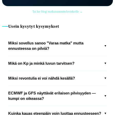
Tai lue blogi matkasuunnitteluvinkeille →
Usein kysytyt kysymykset
Miksi sovellus sanoo "Varaa matka" mutta
▼
ennusteessa on pilviä?
Mikä on Kp ja minkä luvun tarvitsen?
▼
Miksi revontulia ei voi nähdä kesällä?
▼
ECMWF ja GFS näyttävät erilaisen pilvisyyden —
▼
kumpi on oikeassa?
Kuinka kauas eteenpäin voin luottaa ennusteeseen?
▼