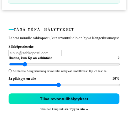
TÄNÄ YÖNÄ -HÄLYTYKSET
Lähetä minulle sähköposti, kun revontuliolo on hyvä Kangerlussuaqssä
Sähköpostiosoite
Ilmoita, kun Kp on vähintään
2
ⓘ
Kohteessa Kangerlussuaq revontulet näkyvät luotettavasti Kp 2+ tasolla
Ja pilvisyys on alle
50
%
Tilaa revontulihälytykset
Etkö näe kaupunkiasi?
Pyydä sitä →