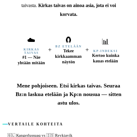
taivasta.
Kirkas taivas on ainoa asia, jota ei voi
korvata.
🧲
☁️
📊
BZ ETELÄÄN
+
+
KIRKAS
Tekee
KP-INDEKSI
TAIVAS
Kertoo kuinka
kirkkaamman
#1 — Näe
kauas etelään
näytön
yhtään mitään
Mene pohjoiseen. Etsi kirkas taivas. Seuraa
Bz:n laskua etelään ja Kp:n nousua — sitten
astu ulos.
VERTAILE KOHTEITA
🇬🇱
Kangerlussuaq
vs
🇮🇸
Reykjavík