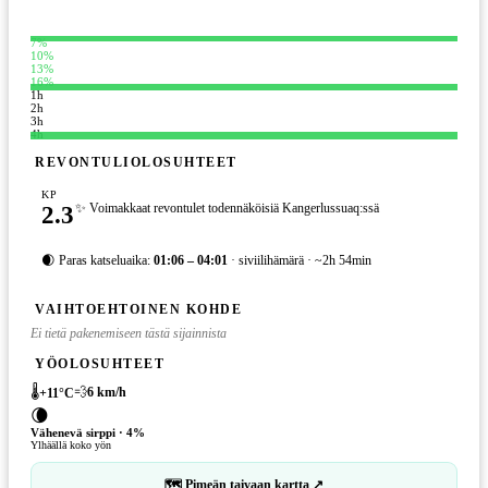
7%
10%
13%
16%
1h
2h
3h
4h
REVONTULIOLOSUHTEET
KP
2.3
✨ Voimakkaat revontulet todennäköisiä Kangerlussuaq:ssä
🌒 Paras katseluaika:
01:06 – 04:01
· siviilihämärä · ~2h 54min
VAIHTOEHTOINEN KOHDE
Ei tietä pakenemiseen tästä sijainnista
YÖOLOSUHTEET
🌡️
💨
6
km/h
+
11
°C
🌘
Vähenevä sirppi
·
4
%
Ylhäällä koko yön
🗺 Pimeän taivaan kartta ↗