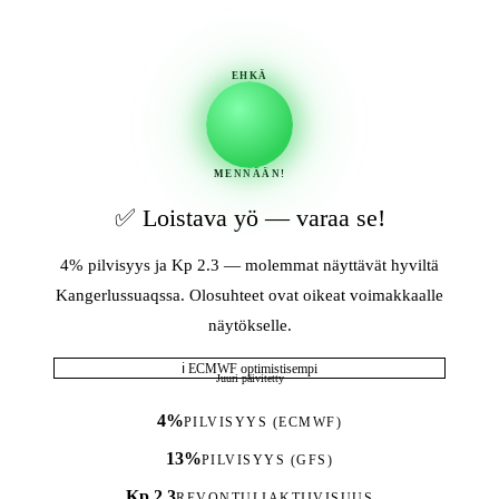
EHKÄ
MENNÄÄN!
✅ Loistava yö — varaa se!
4% pilvisyys ja Kp 2.3 — molemmat näyttävät hyviltä
Kangerlussuaqssa. Olosuhteet ovat oikeat voimakkaalle
näytökselle.
ℹ ECMWF optimistisempi
Juuri päivitetty
4%
PILVISYYS (ECMWF)
13%
PILVISYYS (GFS)
Kp 2.3
REVONTULIAKTIIVISUUS