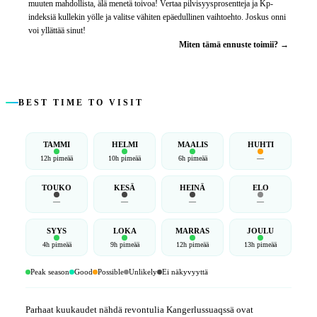
muuten mahdollista, älä menetä toivoa! Vertaa pilvisyysprosentteja ja Kp-
indeksiä kullekin yölle ja valitse vähiten epäedullinen vaihtoehto. Joskus onni
voi yllättää sinut!
Miten tämä ennuste toimii? →
BEST TIME TO VISIT
TAMMI
HELMI
MAALIS
HUHTI
12h pimeää
10h pimeää
6h pimeää
—
TOUKO
KESÄ
HEINÄ
ELO
—
—
—
—
SYYS
LOKA
MARRAS
JOULU
4h pimeää
9h pimeää
12h pimeää
13h pimeää
Peak season
Good
Possible
Unlikely
Ei näkyvyyttä
Parhaat kuukaudet nähdä revontulia Kangerlussuaqssä ovat