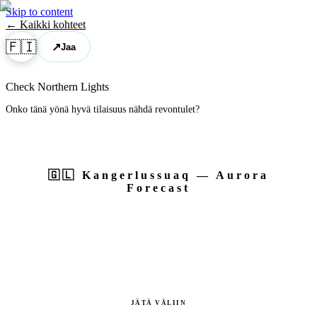
Skip to content
← Kaikki kohteet
🇫🇮
↗
Jaa
Check Northern Lights
Onko tänä yönä hyvä tilaisuus nähdä revontulet?
🇬🇱
Kangerlussuaq
— Aurora
Forecast
JÄTÄ VÄLIIN