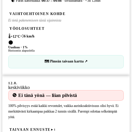
🌒 Paras katseluaika:
00:57 – 04:08
· siviilihämärä · ~3h 12min
VAIHTOEHTOINEN KOHDE
Ei tietä pakenemiseen tästä sijainnista
YÖOLOSUHTEET
🌡️
💨
6
km/h
+
12
°C
🌑
Uusikuu
·
1
%
Horisontin alapuolella
🗺 Pimeän taivaan kartta ↗
12.8.
keskiviikko
🚫 Ei tänä yönä — liian pilvistä
100% pilvisyys estää kaikki revontulet, vaikka aurinkoaktiivisuus olisi hyvä. Ei
merkittävästi kirkaampaa paikkaa 2 tunnin sisällä. Parempi odottaa selkeämpää
yötä.
TAIVAAN ENNUSTE
i