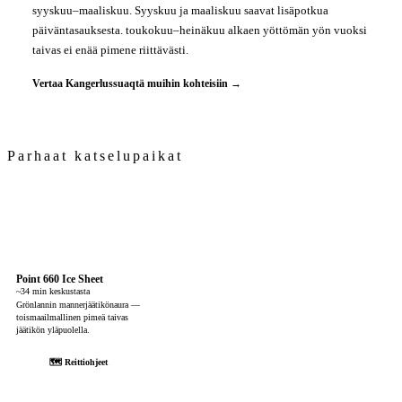
syyskuu–maaliskuu. Syyskuu ja maaliskuu saavat lisäpotkua
päiväntasauksesta. toukokuu–heinäkuu alkaen yöttömän yön vuoksi
taivas ei enää pimene riittävästi.
Vertaa Kangerlussuaqtä muihin kohteisiin →
Parhaat katselupaikat
Point 660 Ice Sheet
~34 min keskustasta
Grönlannin mannerjäätikönaura —
toismaailmallinen pimeä taivas
jäätikön yläpuolella.
🗺 Reittiohjeet