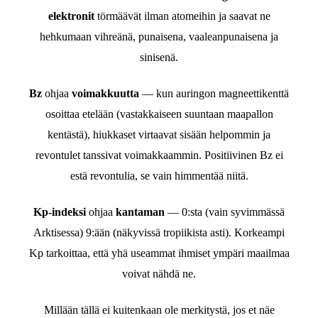
elektronit
törmäävät ilman atomeihin ja saavat ne
hehkumaan vihreänä, punaisena, vaaleanpunaisena ja
sinisenä.
Bz
ohjaa
voimakkuutta
— kun auringon magneettikenttä
osoittaa etelään (vastakkaiseen suuntaan maapallon
kentästä), hiukkaset virtaavat sisään helpommin ja
revontulet tanssivat voimakkaammin. Positiivinen Bz ei
estä revontulia, se vain himmentää niitä.
Kp-indeksi
ohjaa
kantaman
— 0:sta (vain syvimmässä
Arktisessa) 9:ään (näkyvissä tropiikista asti). Korkeampi
Kp tarkoittaa, että yhä useammat ihmiset ympäri maailmaa
voivat nähdä ne.
Millään tällä ei kuitenkaan ole merkitystä, jos et näe