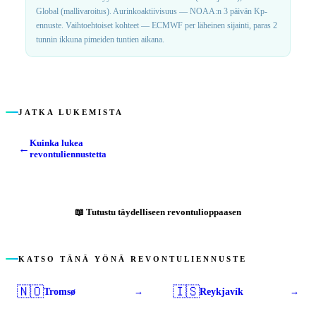
Global (mallivaroitus). Aurinkoaktiivisuus — NOAA:n 3 päivän Kp-
ennuste. Vaihtoehtoiset kohteet — ECMWF per läheinen sijainti, paras 2
tunnin ikkuna pimeiden tuntien aikana.
JATKA LUKEMISTA
Kuinka lukea
←
revontuliennustetta
📖
Tutustu täydelliseen revontulioppaasen
KATSO TÄNÄ YÖNÄ REVONTULIENNUSTE
🇳🇴
🇮🇸
Tromsø
Reykjavík
→
→