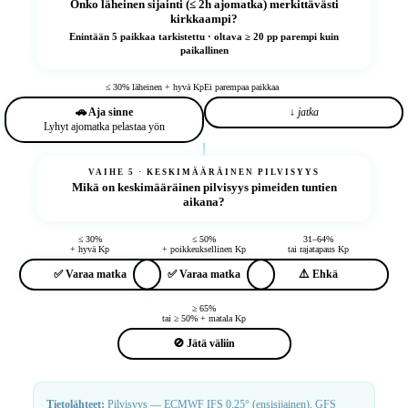
Onko
läheinen sijainti
(≤ 2h ajomatka) merkittävästi
kirkkaampi?
Enintään 5 paikkaa tarkistettu · oltava ≥ 20 pp parempi kuin
paikallinen
≤ 30% läheinen + hyvä Kp
Ei parempaa paikkaa
🚗 Aja sinne
↓ jatka
Lyhyt ajomatka pelastaa yön
VAIHE 5 · KESKIMÄÄRÄINEN PILVISYYS
Mikä on
keskimääräinen pilvisyys
pimeiden tuntien
aikana?
≤ 30%
≤ 50%
31–64%
+ hyvä Kp
+ poikkeuksellinen Kp
tai rajatapaus Kp
✅ Varaa matka
✅ Varaa matka
⚠️ Ehkä
≥ 65%
tai ≥ 50% + matala Kp
🚫 Jätä väliin
Tietolähteet:
Pilvisyys — ECMWF IFS 0.25° (ensisijainen), GFS