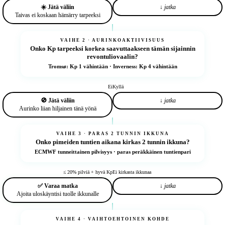
☀️ Jätä väliin
↓ jatka
Taivas ei koskaan hämärry tarpeeksi
VAIHE 2 · AURINKOAKTIIVISUUS
Onko
Kp
tarpeeksi korkea saavuttaakseen tämän sijainnin
revontuliovaalin?
Tromsø: Kp 1 vähintään · Inverness: Kp 4 vähintään
Ei
Kyllä
🚫 Jätä väliin
↓ jatka
Aurinko liian hiljainen tänä yönä
VAIHE 3 · PARAS 2 TUNNIN IKKUNA
Onko pimeiden tuntien aikana
kirkas 2 tunnin ikkuna
?
ECMWF tunneittainen pilvisyys · paras peräkkäinen tuntienpari
≤ 20% pilviä + hyvä Kp
Ei kirkasta ikkunaa
✅ Varaa matka
↓ jatka
Ajoita uloskäyntisi tuolle ikkunalle
VAIHE 4 · VAIHTOEHTOINEN KOHDE