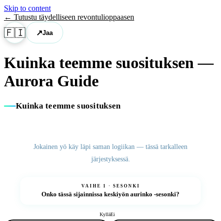
Skip to content
←
Tutustu täydelliseen revontulioppaasen
🇫🇮
↗
Jaa
Kuinka teemme suosituksen
—
Aurora Guide
Kuinka teemme suosituksen
Jokainen yö käy läpi saman logiikan — tässä tarkalleen
järjestyksessä.
VAIHE 1 · SESONKI
Onko tässä sijainnissa
keskiyön aurinko
-sesonki?
Kyllä
Ei