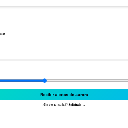
omsø
Recibir alertas de aurora
¿No ves tu ciudad?
Solicítala →