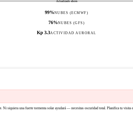
Actualizado ahora
99%
NUBES (ECMWF)
76%
NUBES (GFS)
Kp 3.3
ACTIVIDAD AURORAL
ø. Ni siquiera una fuerte tormenta solar ayudará — necesitas oscuridad total. Planifica tu visita