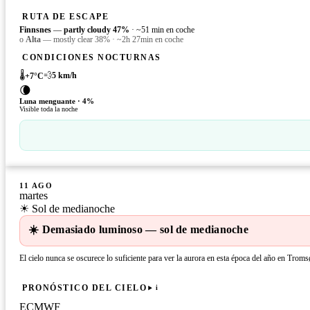
RUTA DE ESCAPE
Finnsnes
—
partly cloudy
47
%
·
~51 min en coche
o
Alta
—
mostly clear
38
%
·
~2h 27min en coche
CONDICIONES NOCTURNAS
🌡️
💨
5
km/h
+
7
°C
🌘
Luna menguante
·
4
%
Visible toda la noche
11 AGO
martes
☀ Sol de medianoche
☀️ Demasiado luminoso — sol de medianoche
El cielo nunca se oscurece lo suficiente para ver la aurora en esta época del año en Troms
PRONÓSTICO DEL CIELO
i
ECMWF