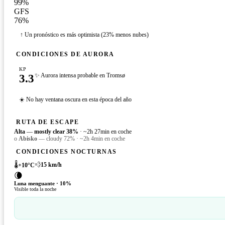
99
%
GFS
76
%
↑ Un pronóstico es más optimista (23% menos nubes)
CONDICIONES DE AURORA
KP
3.3
✨ Aurora intensa probable en Tromsø
☀️ No hay ventana oscura en esta época del año
RUTA DE ESCAPE
Alta
—
mostly clear
38
%
·
~2h 27min en coche
o
Abisko
—
cloudy
72
%
·
~2h 4min en coche
CONDICIONES NOCTURNAS
🌡️
💨
15
km/h
+
10
°C
🌘
Luna menguante
·
10
%
Visible toda la noche