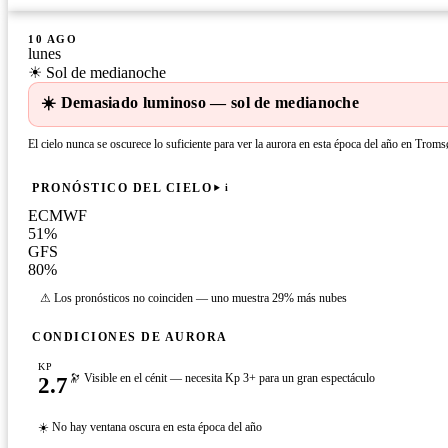
10 AGO
lunes
☀ Sol de medianoche
☀️ Demasiado luminoso — sol de medianoche
El cielo nunca se oscurece lo suficiente para ver la aurora en esta época del año en Troms
PRONÓSTICO DEL CIELO
i
ECMWF
51
%
GFS
80
%
⚠ Los pronósticos no coinciden — uno muestra 29% más nubes
CONDICIONES DE AURORA
KP
2.7
🔭 Visible en el cénit — necesita Kp 3+ para un gran espectáculo
☀️ No hay ventana oscura en esta época del año