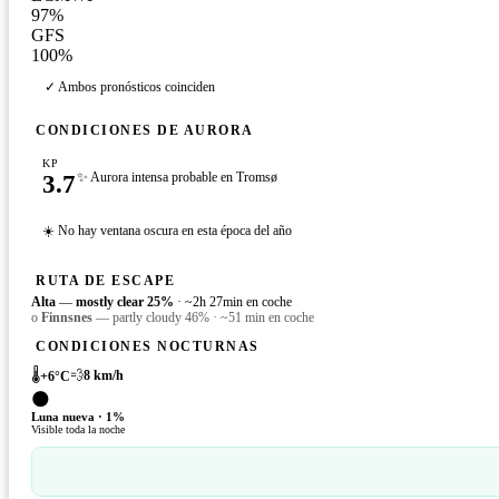
97
%
GFS
100
%
✓ Ambos pronósticos coinciden
CONDICIONES DE AURORA
KP
3.7
✨ Aurora intensa probable en Tromsø
☀️ No hay ventana oscura en esta época del año
RUTA DE ESCAPE
Alta
—
mostly clear
25
%
·
~2h 27min en coche
o
Finnsnes
—
partly cloudy
46
%
·
~51 min en coche
CONDICIONES NOCTURNAS
🌡️
💨
8
km/h
+
6
°C
🌑
Luna nueva
·
1
%
Visible toda la noche