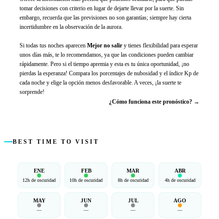
tomar decisiones con criterio en lugar de dejarte llevar por la suerte. Sin
embargo, recuerda que las previsiones no son garantías; siempre hay cierta
incertidumbre en la observación de la aurora.
Si todas tus noches aparecen
Mejor no salir
y tienes flexibilidad para esperar
unos días más, te lo recomendamos, ya que las condiciones pueden cambiar
rápidamente. Pero si el tiempo apremia y esta es tu única oportunidad, ¡no
pierdas la esperanza! Compara los porcentajes de nubosidad y el índice Kp de
cada noche y elige la opción menos desfavorable. A veces, ¡la suerte te
sorprende!
¿Cómo funciona este pronóstico? →
BEST TIME TO VISIT
ENE
FEB
MAR
ABR
12h de oscuridad
10h de oscuridad
8h de oscuridad
4h de oscuridad
MAY
JUN
JUL
AGO
—
—
—
—