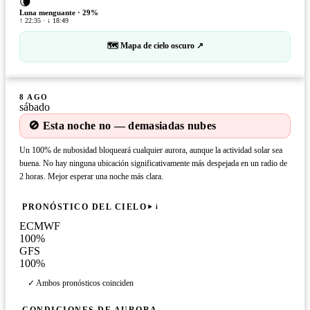
🌘
Luna menguante
·
29
%
↑ 22:35 · ↓ 18:49
🗺 Mapa de cielo oscuro ↗
8 AGO
sábado
🚫 Esta noche no — demasiadas nubes
Un 100% de nubosidad bloqueará cualquier aurora, aunque la actividad solar sea
buena. No hay ninguna ubicación significativamente más despejada en un radio de
2 horas. Mejor esperar una noche más clara.
PRONÓSTICO DEL CIELO
i
ECMWF
100
%
GFS
100
%
✓ Ambos pronósticos coinciden
CONDICIONES DE AURORA