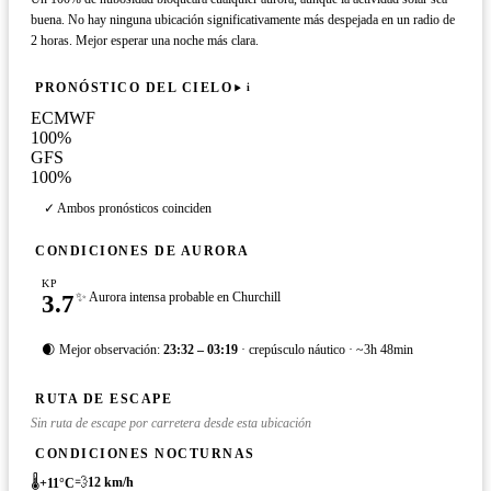
buena. No hay ninguna ubicación significativamente más despejada en un radio de
2 horas. Mejor esperar una noche más clara.
PRONÓSTICO DEL CIELO
i
ECMWF
100
%
GFS
100
%
✓ Ambos pronósticos coinciden
CONDICIONES DE AURORA
KP
3.7
✨ Aurora intensa probable en Churchill
🌒 Mejor observación:
23:32 – 03:19
· crepúsculo náutico · ~3h 48min
RUTA DE ESCAPE
Sin ruta de escape por carretera desde esta ubicación
CONDICIONES NOCTURNAS
🌡️
💨
12
km/h
+
11
°C