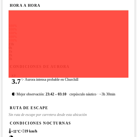
HORA A HORA
100%
100%
100%
100%
100%
23h
0h
1h
2h
3h
CONDICIONES DE AURORA
KP
3.7
✨ Aurora intensa probable en Churchill
🌒 Mejor observación:
23:42 – 03:10
· crepúsculo náutico · ~3h 30min
RUTA DE ESCAPE
Sin ruta de escape por carretera desde esta ubicación
CONDICIONES NOCTURNAS
🌡️
💨
19
km/h
+
11
°C