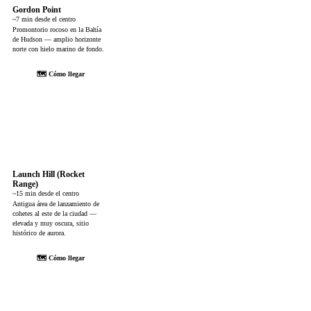
Gordon Point
~7 min desde el centro
Promontorio rocoso en la Bahía
de Hudson — amplio horizonte
norte con hielo marino de fondo.
🗺 Cómo llegar
Launch Hill (Rocket
Range)
~15 min desde el centro
Antigua área de lanzamiento de
cohetes al este de la ciudad —
elevada y muy oscura, sitio
histórico de aurora.
🗺 Cómo llegar