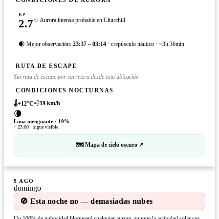
KP
2.7
✨ Aurora intensa probable en Churchill
🌒 Mejor observación:
23:37 – 03:14
· crepúsculo náutico · ~3h 36min
RUTA DE ESCAPE
Sin ruta de escape por carretera desde esta ubicación
CONDICIONES NOCTURNAS
🌡️
💨
19
km/h
+
12
°C
🌘
Luna menguante
·
19
%
↑ 23:00 · sigue visible
🗺 Mapa de cielo oscuro ↗
9 AGO
domingo
🚫 Esta noche no — demasiadas nubes
Un 100% de nubosidad bloqueará cualquier aurora, aunque la actividad solar sea