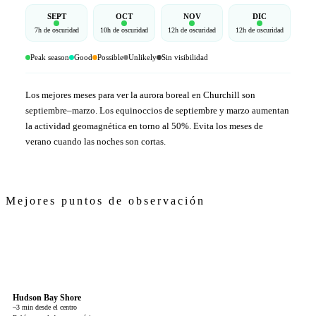
SEPT
OCT
NOV
DIC
7h de oscuridad
10h de oscuridad
12h de oscuridad
12h de oscuridad
Peak season
Good
Possible
Unlikely
Sin visibilidad
Los mejores meses para ver la aurora boreal en Churchill son
septiembre–marzo. Los equinoccios de septiembre y marzo aumentan
la actividad geomagnética en torno al 50%. Evita los meses de
verano cuando las noches son cortas.
Mejores puntos de observación
Hudson Bay Shore
~3 min desde el centro