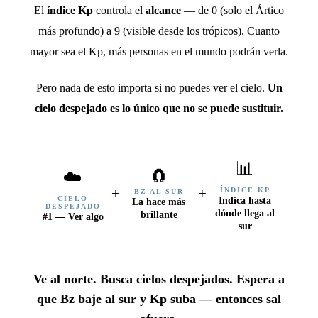
El
índice Kp
controla el
alcance
— de 0 (solo el Ártico
más profundo) a 9 (visible desde los trópicos). Cuanto
mayor sea el Kp, más personas en el mundo podrán verla.
Pero nada de esto importa si no puedes ver el cielo.
Un
cielo despejado es lo único que no se puede sustituir.
📊
🧲
☁️
+
+
ÍNDICE KP
BZ AL SUR
Indica hasta
CIELO
La hace más
DESPEJADO
dónde llega al
brillante
#1 — Ver algo
sur
Ve al norte. Busca cielos despejados. Espera a
que Bz baje al sur y Kp suba — entonces sal