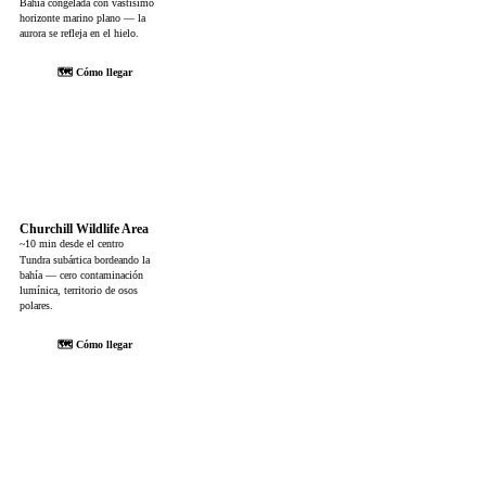
Bahía congelada con vastísimo
horizonte marino plano — la
aurora se refleja en el hielo.
🗺 Cómo llegar
Churchill Wildlife Area
~10 min desde el centro
Tundra subártica bordeando la
bahía — cero contaminación
lumínica, territorio de osos
polares.
🗺 Cómo llegar