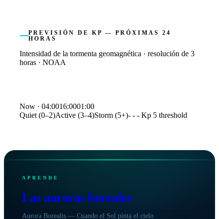
PREVISIÓN DE KP — PRÓXIMAS 24
HORAS
Intensidad de la tormenta geomagnética · resolución de 3
horas · NOAA
Kp index forecast
Now ·
04:00
16:00
01:00
Quiet (0–2)
Active (3–4)
Storm (5+)
- - - Kp 5 threshold
Time
Kp
04:00
2.3
07:00
3.0
10:00
3.3
13:00
3.7
16:00
3.3
APRENDE
19:00
2.7
22:00
2.7
Las auroras boreales
01:00
2.3
Aurora Borealis — Cuando el Sol pinta el cielo