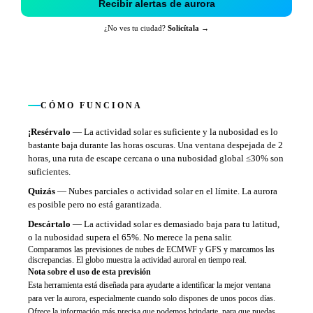
Recibir alertas de aurora
¿No ves tu ciudad?
Solicítala →
CÓMO FUNCIONA
¡Resérvalo
—
La actividad solar es suficiente y la nubosidad es lo
bastante baja durante las horas oscuras. Una ventana despejada de 2
horas, una ruta de escape cercana o una nubosidad global ≤30% son
suficientes.
Quizás
—
Nubes parciales o actividad solar en el límite. La aurora
es posible pero no está garantizada.
Descártalo
—
La actividad solar es demasiado baja para tu latitud,
o la nubosidad supera el 65%. No merece la pena salir.
Comparamos las previsiones de nubes de ECMWF y GFS y marcamos las
discrepancias. El globo muestra la actividad auroral en tiempo real.
Nota sobre el uso de esta previsión
Esta herramienta está diseñada para ayudarte a identificar la mejor ventana
para ver la aurora, especialmente cuando solo dispones de unos pocos días.
Ofrece la información más precisa que podemos brindarte, para que puedas