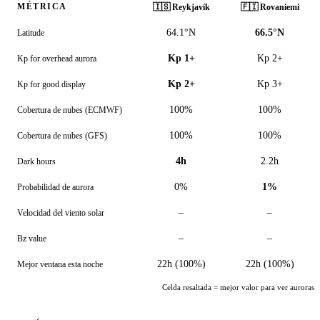
MÉTRICA
🇮🇸
Reykjavík
🇫🇮
Rovaniemi
64.1°N
66.5°N
Latitude
Kp 1+
Kp 2+
Kp for overhead aurora
Kp 2+
Kp 3+
Kp for good display
100%
100%
Cobertura de nubes (ECMWF)
100%
100%
Cobertura de nubes (GFS)
4h
2.2h
Dark hours
0%
1%
Probabilidad de aurora
–
–
Velocidad del viento solar
–
–
Bz value
22h (100%)
22h (100%)
Mejor ventana esta noche
Celda resaltada = mejor valor para ver auroras