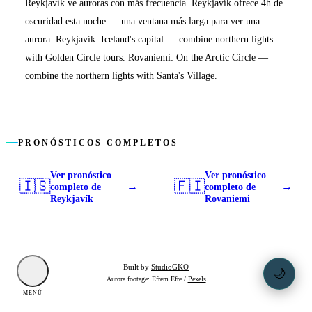
Reykjavík ve auroras con más frecuencia. Reykjavík ofrece 4h de
oscuridad esta noche — una ventana más larga para ver una
aurora. Reykjavík: Iceland's capital — combine northern lights
with Golden Circle tours. Rovaniemi: On the Arctic Circle —
combine the northern lights with Santa's Village.
PRONÓSTICOS COMPLETOS
Ver pronóstico
Ver pronóstico
🇮🇸
🇫🇮
→
→
completo de
completo de
Reykjavík
Rovaniemi
Built by
StudioGKO
🌙
Aurora footage: Efrem Efre /
Pexels
MENÚ
OSCURO