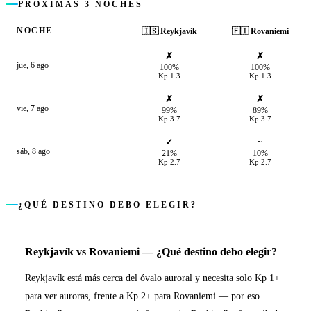
PRÓXIMAS 3 NOCHES
NOCHE
🇮🇸
Reykjavík
🇫🇮
Rovaniemi
✗
✗
jue, 6 ago
100%
100%
Kp
1.3
Kp
1.3
✗
✗
vie, 7 ago
99%
89%
Kp
3.7
Kp
3.7
✓
~
sáb, 8 ago
21%
10%
Kp
2.7
Kp
2.7
¿QUÉ DESTINO DEBO ELEGIR?
Reykjavík
vs
Rovaniemi
—
¿Qué destino debo elegir?
Reykjavík está más cerca del óvalo auroral y necesita solo Kp 1+
para ver auroras, frente a Kp 2+ para Rovaniemi — por eso