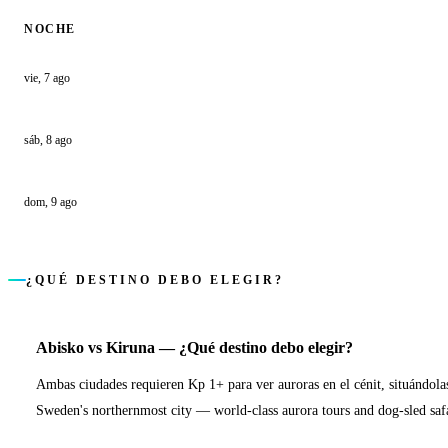
NOCHE
vie, 7 ago
sáb, 8 ago
dom, 9 ago
¿QUÉ DESTINO DEBO ELEGIR?
Abisko
vs
Kiruna
—
¿Qué destino debo elegir?
Ambas ciudades requieren Kp 1+ para ver auroras en el cénit, situándola
Sweden's northernmost city — world-class aurora tours and dog-sled safa