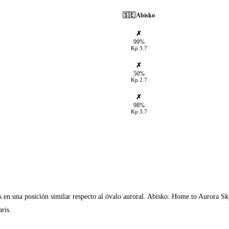
🇸🇪
Abisko
✗
99%
Kp
3.7
✗
50%
Kp
2.7
✗
98%
Kp
3.7
s en una posición similar respecto al óvalo auroral. Abisko: Home to Aurora Sk
ris.