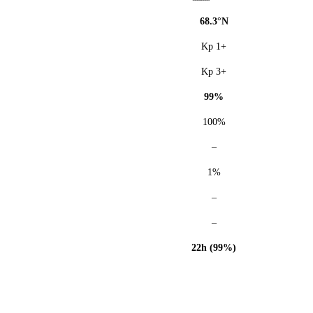
68.3°N
Kp 1+
Kp 3+
99%
100%
–
1%
–
–
22h (99%)