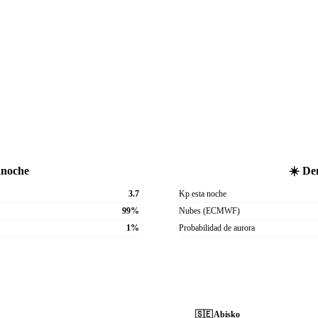
anoche
☀️ De
3.7
Kp esta noche
99%
Nubes (ECMWF)
1%
Probabilidad de aurora
🇸🇪
Abisko