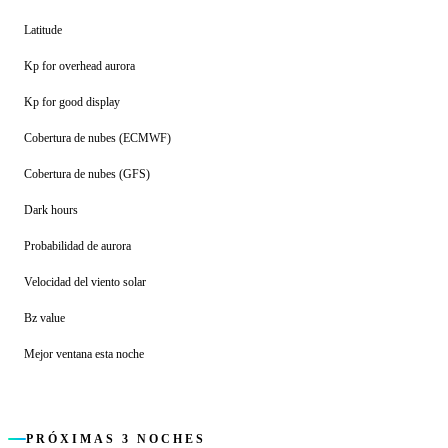
Latitude
Kp for overhead aurora
Kp for good display
Cobertura de nubes (ECMWF)
Cobertura de nubes (GFS)
Dark hours
Probabilidad de aurora
Velocidad del viento solar
Bz value
Mejor ventana esta noche
PRÓXIMAS 3 NOCHES