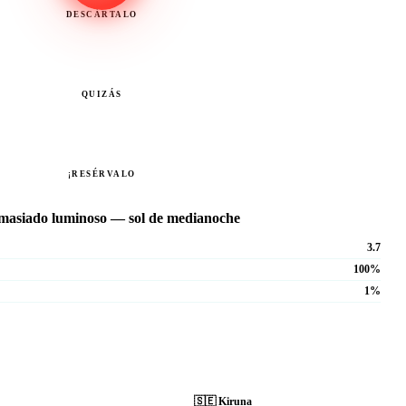
DESCÁRTALO
QUIZÁS
¡RESÉRVALO
masiado luminoso — sol de medianoche
3.7
100%
1%
🇸🇪
Kiruna