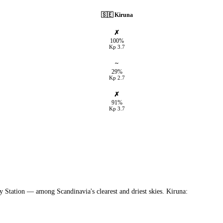
🇸🇪
Kiruna
✗
100%
Kp
3.7
~
29%
Kp
2.7
✗
91%
Kp
3.7
y Station — among Scandinavia's clearest and driest skies. Kiruna: