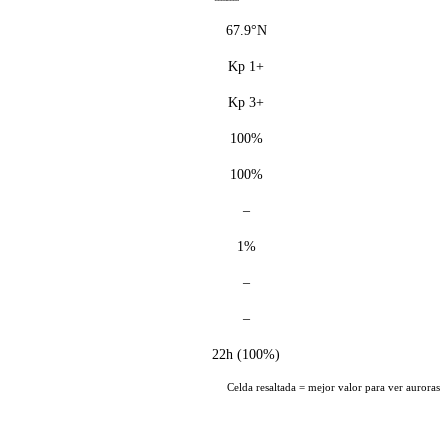
67.9°N
Kp 1+
Kp 3+
100%
100%
–
1%
–
–
22h (100%)
Celda resaltada = mejor valor para ver auroras