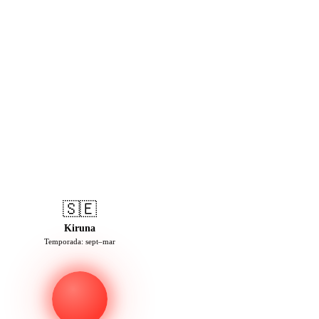
🇸🇪
Kiruna
Temporada: sept–mar