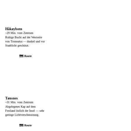
Håkøybotn
~29 Min. vom Zentrum
Ruhige Bucht auf der Westseite
von Tromsøya — dunkel und vor
Stadtlicht geschützt.
🗺 Route
Tønsnes
~31 Min. vom Zentrum
Abgelegenes Kap auf dem
Festland östlich der Insel — sehr
geringe Lichtverschmutzung.
🗺 Route