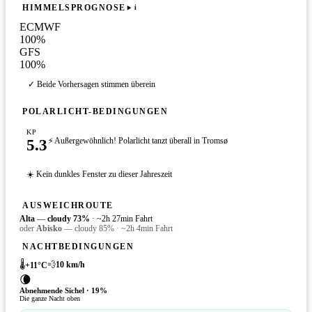
HIMMELSPROGNOSE
i
ECMWF
100
%
GFS
100
%
✓ Beide Vorhersagen stimmen überein
POLARLICHT-BEDINGUNGEN
KP
5.3
⚡ Außergewöhnlich! Polarlicht tanzt überall in Tromsø
☀️ Kein dunkles Fenster zu dieser Jahreszeit
AUSWEICHROUTE
Alta
—
cloudy
73
%
·
~2h 27min Fahrt
oder
Abisko
—
cloudy
85
%
·
~2h 4min Fahrt
NACHTBEDINGUNGEN
🌡️
💨
10
km/h
+
11
°C
🌘
Abnehmende Sichel
·
19
%
Die ganze Nacht oben