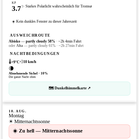
KP
3.7
✨ Starkes Polarlicht wahrscheinlich für Tromsø
☀️ Kein dunkles Fenster zu dieser Jahreszeit
AUSWEICHROUTE
Abisko
—
partly cloudy
58
%
·
~2h 4min Fahrt
oder
Alta
—
partly cloudy
61
%
·
~2h 27min Fahrt
NACHTBEDINGUNGEN
🌡️
💨
10
km/h
+
9
°C
🌘
Abnehmende Sichel
·
10
%
Die ganze Nacht oben
🗺 Dunkelhimmelkarte ↗
10. AUG.
Montag
☀ Mitternachtssonne
☀️ Zu hell — Mitternachtssonne