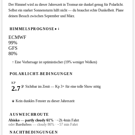
Der Himmel wird zu dieser Jahreszeit in Tromsø nie dunkel genug für Polarlicht.
Selbst ein starker Sonnensturm hilft nicht — du brauchst echte Dunkelheit. Plane
deinen Besuch zwischen September und März.
HIMMELSPROGNOSE
i
ECMWF
99
%
GFS
80
%
↑ Eine Vorhersage ist optimistischer (19% weniger Wolken)
POLARLICHT-BEDINGUNGEN
KP
2.7
🔭 Sichtbar im Zenit — Kp 3+ für eine tolle Show nötig
☀️ Kein dunkles Fenster zu dieser Jahreszeit
AUSWEICHROUTE
Abisko
—
partly cloudy
61
%
·
~2h 4min Fahrt
oder
Bardufoss
—
cloudy
86
%
·
~57 min Fahrt
NACHTBEDINGUNGEN