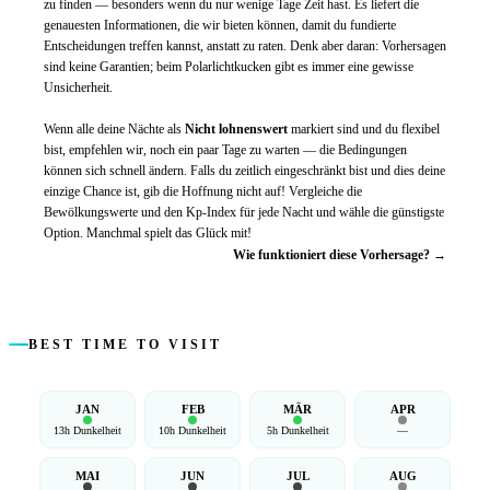
zu finden — besonders wenn du nur wenige Tage Zeit hast. Es liefert die
genauesten Informationen, die wir bieten können, damit du fundierte
Entscheidungen treffen kannst, anstatt zu raten. Denk aber daran: Vorhersagen
sind keine Garantien; beim Polarlichtkucken gibt es immer eine gewisse
Unsicherheit.
Wenn alle deine Nächte als
Nicht lohnenswert
markiert sind und du flexibel
bist, empfehlen wir, noch ein paar Tage zu warten — die Bedingungen
können sich schnell ändern. Falls du zeitlich eingeschränkt bist und dies deine
einzige Chance ist, gib die Hoffnung nicht auf! Vergleiche die
Bewölkungswerte und den Kp-Index für jede Nacht und wähle die günstigste
Option. Manchmal spielt das Glück mit!
Wie funktioniert diese Vorhersage? →
BEST TIME TO VISIT
JAN
FEB
MÄR
APR
13h Dunkelheit
10h Dunkelheit
5h Dunkelheit
—
MAI
JUN
JUL
AUG