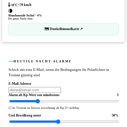
🌡️
💨
9
km/h
+
8
°C
🌘
Abnehmende Sichel
·
4
%
Die ganze Nacht oben
🗺 Dunkelhimmelkarte ↗
HEUTIGE NACHT-ALARME
Schick mir eine E-Mail, wenn die Bedingungen für Polarlichter in
Tromsø günstig sind
E-Mail-Adresse
Alarm ab Kp-Wert von mindestens
3
ⓘ
In Tromsø ist Aurora zuverlässig ab Kp 3+ sichtbar
Und Bewölkung unter
50
%