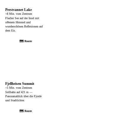
Prestvannet Lake
~8 Min. vom Zentrum
Flacher See auf der Insel mit
offenem Himmel und
wunderschönen Reflexionen auf
dem Eis.
🗺 Route
Fjellheisen Summit
~5 Min. vom Zentrum
Seilbahn auf 421 m —
Panoramablick über die Fjorde
und Stadtlichter.
🗺 Route