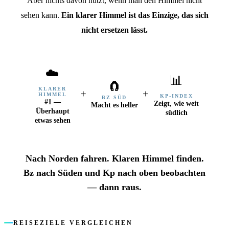
Aber nichts davon nützt, wenn man den Himmel nicht
sehen kann.
Ein klarer Himmel ist das Einzige, das sich
nicht ersetzen lässt.
☁️
📊
🧲
KLARER
+
+
HIMMEL
KP-INDEX
BZ SÜD
#1 —
Zeigt, wie weit
Macht es heller
Überhaupt
südlich
etwas sehen
Nach Norden fahren. Klaren Himmel finden.
Bz nach Süden und Kp nach oben beobachten
— dann raus.
REISEZIELE VERGLEICHEN