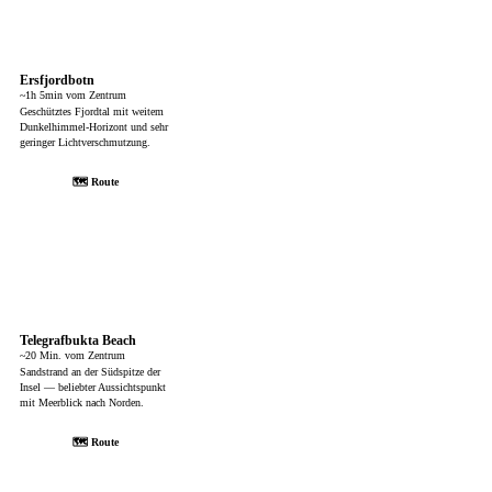
Ersfjordbotn
~1h 5min vom Zentrum
Geschütztes Fjordtal mit weitem
Dunkelhimmel-Horizont und sehr
geringer Lichtverschmutzung.
🗺 Route
Telegrafbukta Beach
~20 Min. vom Zentrum
Sandstrand an der Südspitze der
Insel — beliebter Aussichtspunkt
mit Meerblick nach Norden.
🗺 Route