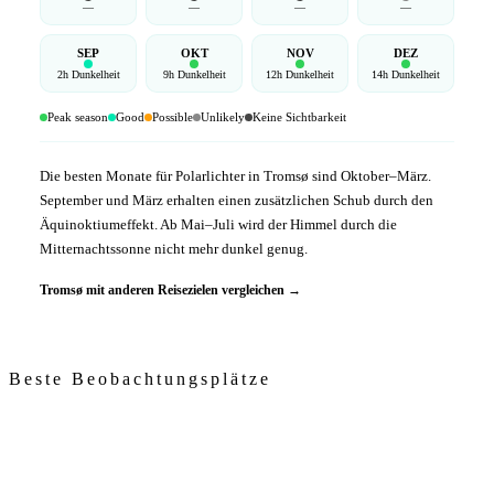
—
—
—
—
SEP
OKT
NOV
DEZ
2h Dunkelheit
9h Dunkelheit
12h Dunkelheit
14h Dunkelheit
Peak season
Good
Possible
Unlikely
Keine Sichtbarkeit
Die besten Monate für Polarlichter in Tromsø sind Oktober–März.
September und März erhalten einen zusätzlichen Schub durch den
Äquinoktiumeffekt. Ab Mai–Juli wird der Himmel durch die
Mitternachtssonne nicht mehr dunkel genug.
Tromsø mit anderen Reisezielen vergleichen →
Beste Beobachtungsplätze