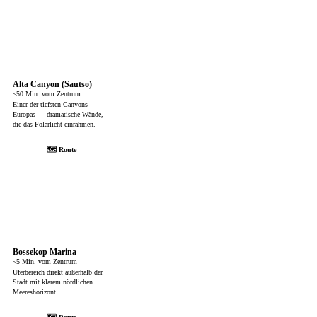
Alta Canyon (Sautso)
~50 Min. vom Zentrum
Einer der tiefsten Canyons
Europas — dramatische Wände,
die das Polarlicht einrahmen.
🗺 Route
Bossekop Marina
~5 Min. vom Zentrum
Uferbereich direkt außerhalb der
Stadt mit klarem nördlichen
Meereshorizont.