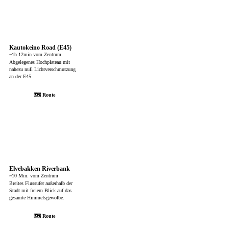
Kautokeino Road (E45)
~1h 12min vom Zentrum
Abgelegenes Hochplateau mit
nahezu null Lichtverschmutzung
an der E45.
🗺 Route
Elvebakken Riverbank
~10 Min. vom Zentrum
Breites Flussufer außerhalb der
Stadt mit freiem Blick auf das
gesamte Himmelsgewölbe.
🗺 Route