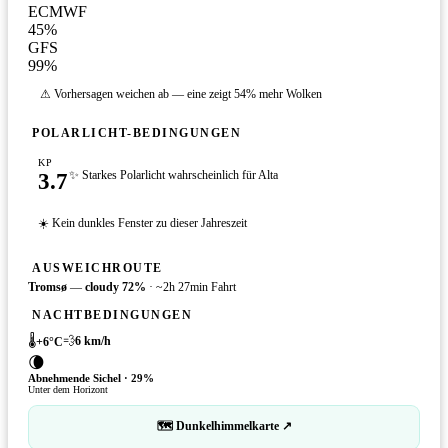
ECMWF
45
%
GFS
99
%
⚠ Vorhersagen weichen ab — eine zeigt 54% mehr Wolken
POLARLICHT-BEDINGUNGEN
KP
3.7
✨ Starkes Polarlicht wahrscheinlich für Alta
☀️ Kein dunkles Fenster zu dieser Jahreszeit
AUSWEICHROUTE
Tromsø
—
cloudy
72
%
·
~2h 27min Fahrt
NACHTBEDINGUNGEN
🌡️
💨
6
km/h
+
6
°C
🌘
Abnehmende Sichel
·
29
%
Unter dem Horizont
🗺 Dunkelhimmelkarte ↗