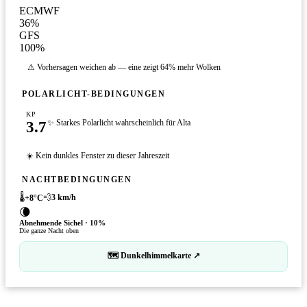
ECMWF
36
%
GFS
100
%
⚠ Vorhersagen weichen ab — eine zeigt 64% mehr Wolken
POLARLICHT-BEDINGUNGEN
KP
3.7
✨ Starkes Polarlicht wahrscheinlich für Alta
☀️ Kein dunkles Fenster zu dieser Jahreszeit
NACHTBEDINGUNGEN
🌡️
💨
3
km/h
+
8
°C
🌘
Abnehmende Sichel
·
10
%
Die ganze Nacht oben
🗺 Dunkelhimmelkarte ↗