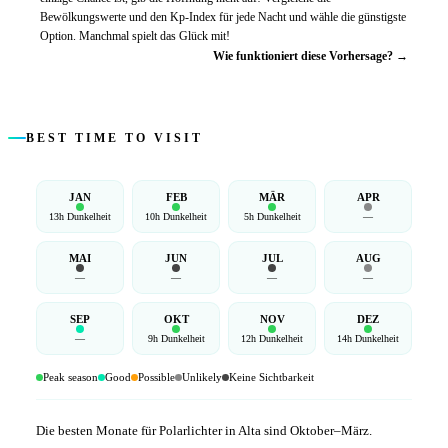
Bewölkungswerte und den Kp-Index für jede Nacht und wähle die günstigste
Option. Manchmal spielt das Glück mit!
Wie funktioniert diese Vorhersage? →
BEST TIME TO VISIT
JAN
FEB
MÄR
APR
13h Dunkelheit
10h Dunkelheit
5h Dunkelheit
—
MAI
JUN
JUL
AUG
—
—
—
—
SEP
OKT
NOV
DEZ
—
9h Dunkelheit
12h Dunkelheit
14h Dunkelheit
Peak season
Good
Possible
Unlikely
Keine Sichtbarkeit
Die besten Monate für Polarlichter in Alta sind Oktober–März.