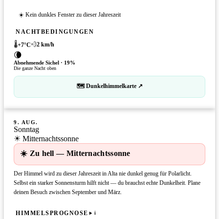
☀️ Kein dunkles Fenster zu dieser Jahreszeit
NACHTBEDINGUNGEN
🌡️
💨
2
km/h
+
7
°C
🌘
Abnehmende Sichel
·
19
%
Die ganze Nacht oben
🗺 Dunkelhimmelkarte ↗
9. AUG.
Sonntag
☀ Mitternachtssonne
☀️ Zu hell — Mitternachtssonne
Der Himmel wird zu dieser Jahreszeit in Alta nie dunkel genug für Polarlicht.
Selbst ein starker Sonnensturm hilft nicht — du brauchst echte Dunkelheit. Plane
deinen Besuch zwischen September und März.
HIMMELSPROGNOSE
i