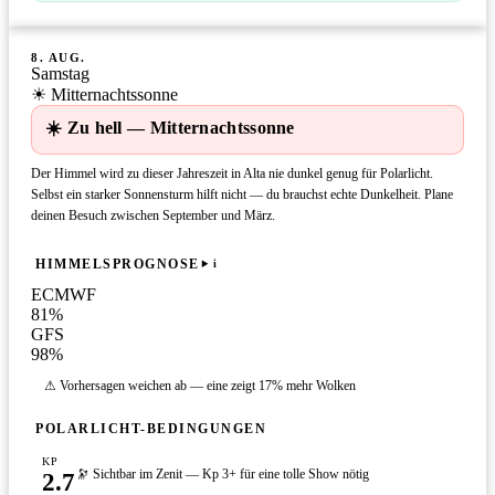
8. AUG.
Samstag
☀ Mitternachtssonne
☀️ Zu hell — Mitternachtssonne
Der Himmel wird zu dieser Jahreszeit in Alta nie dunkel genug für Polarlicht.
Selbst ein starker Sonnensturm hilft nicht — du brauchst echte Dunkelheit. Plane
deinen Besuch zwischen September und März.
HIMMELSPROGNOSE
i
ECMWF
81
%
GFS
98
%
⚠ Vorhersagen weichen ab — eine zeigt 17% mehr Wolken
POLARLICHT-BEDINGUNGEN
KP
2.7
🔭 Sichtbar im Zenit — Kp 3+ für eine tolle Show nötig