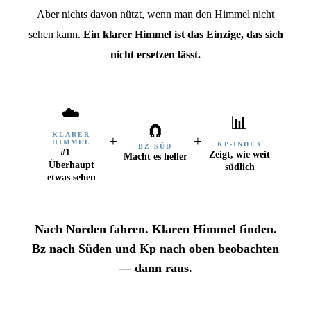
Aber nichts davon nützt, wenn man den Himmel nicht
sehen kann.
Ein klarer Himmel ist das Einzige, das sich
nicht ersetzen lässt.
☁️
📊
🧲
KLARER
+
+
HIMMEL
KP-INDEX
BZ SÜD
#1 —
Zeigt, wie weit
Macht es heller
Überhaupt
südlich
etwas sehen
Nach Norden fahren. Klaren Himmel finden.
Bz nach Süden und Kp nach oben beobachten
— dann raus.