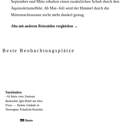
September und März erhalten einen zusätzlichen Schub durch den
Äquinoktiumeffekt. Ab Mai–Juli wird der Himmel durch die
Mitternachtssonne nicht mehr dunkel genug.
Alta mit anderen Reisezielen vergleichen →
Beste Beobachtungsplätze
Sorrisniva
~1h 8min vom Zentrum
Ikonisches Iglu-Hotel am Alta-
Fluss — flaches Gelände in
Norwegens Polarlicht-Korridor.
🗺 Route