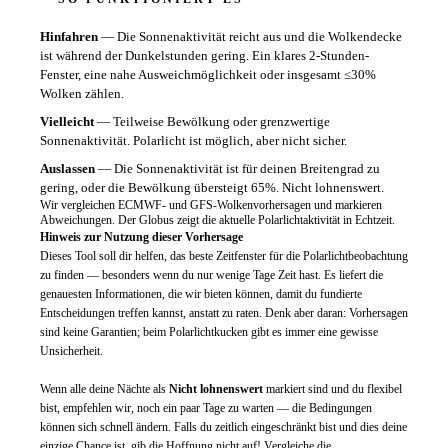
Hinfahren
—
Die Sonnenaktivität reicht aus und die Wolkendecke
ist während der Dunkelstunden gering. Ein klares 2-Stunden-
Fenster, eine nahe Ausweichmöglichkeit oder insgesamt ≤30%
Wolken zählen.
Vielleicht
—
Teilweise Bewölkung oder grenzwertige
Sonnenaktivität. Polarlicht ist möglich, aber nicht sicher.
Auslassen
—
Die Sonnenaktivität ist für deinen Breitengrad zu
gering, oder die Bewölkung übersteigt 65%. Nicht lohnenswert.
Wir vergleichen ECMWF- und GFS-Wolkenvorhersagen und markieren
Abweichungen. Der Globus zeigt die aktuelle Polarlichtaktivität in Echtzeit.
Hinweis zur Nutzung dieser Vorhersage
Dieses Tool soll dir helfen, das beste Zeitfenster für die Polarlichtbeobachtung
zu finden — besonders wenn du nur wenige Tage Zeit hast. Es liefert die
genauesten Informationen, die wir bieten können, damit du fundierte
Entscheidungen treffen kannst, anstatt zu raten. Denk aber daran: Vorhersagen
sind keine Garantien; beim Polarlichtkucken gibt es immer eine gewisse
Unsicherheit.
Wenn alle deine Nächte als
Nicht lohnenswert
markiert sind und du flexibel
bist, empfehlen wir, noch ein paar Tage zu warten — die Bedingungen
können sich schnell ändern. Falls du zeitlich eingeschränkt bist und dies deine
einzige Chance ist, gib die Hoffnung nicht auf! Vergleiche die