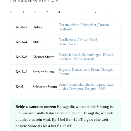
STURMINTENSITÄT 0 → 9
0
1
2
3
4
5
6
7
8
9
Nur im tiefsten Polargebiet (Tromsø,
Kp 0–2
Ruhig
Svalbard)
Nordkanada, Alaska, Island,
Kp 3–4
Aktiv
Skandinavien
Nordschottland, Südnorwegen, Estland,
Kp 5–6
Kleiner Sturm
nördliche USA & Kanada
England, Deutschland, Polen, Chicago,
Kp 7–8
Starker Sturm
Toronto
Selten! Frankreich, Italien, Japan, Texas
Kp 9
Schwerer Sturm
— das Carrington-Ereignis 1859!
Beide zusammen nutzen:
Kp sagt dir, wie stark die Störung ist
und wie weit südlich das Polarlicht reicht. Bz sagt dir, wie hell
und aktiv es sein wird. Kp 4 bei Bz –15 nT ergibt eine weit
bessere Show als Kp 4 bei Bz +2 nT.