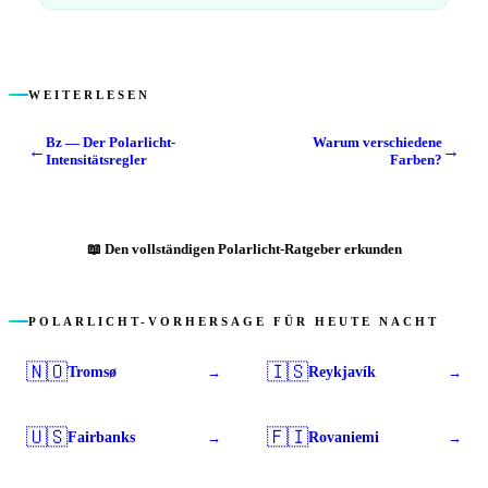
WEITERLESEN
Bz — Der Polarlicht-
Warum verschiedene
←
→
Intensitätsregler
Farben?
📖
Den vollständigen Polarlicht-Ratgeber erkunden
POLARLICHT-VORHERSAGE FÜR HEUTE NACHT
🇳🇴
🇮🇸
Tromsø
Reykjavík
→
→
🇺🇸
🇫🇮
Fairbanks
Rovaniemi
→
→