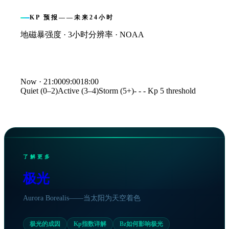
KP 预报——未来24小时
地磁暴强度 · 3小时分辨率 · NOAA
Kp index forecast
Now ·
21:00
09:00
18:00
Quiet (0–2)
Active (3–4)
Storm (5+)
- - - Kp 5 threshold
Time
Kp
21:00
3.3
00:00
3.3
03:00
2.3
06:00
2.7
09:00
2.0
了解更多
12:00
2.0
15:00
2.0
极光
18:00
2.0
Aurora Borealis——当太阳为天空着色
极光的成因
Kp指数详解
Bz如何影响极光