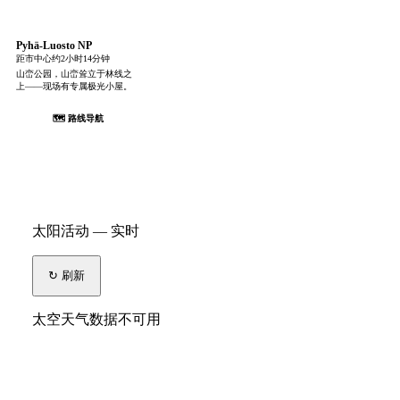
Pyhä-Luosto NP
距市中心约2小时14分钟
山峦公园，山峦耸立于林线之
上——现场有专属极光小屋。
🗺 路线导航
太阳活动 — 实时
↻ 刷新
太空天气数据不可用