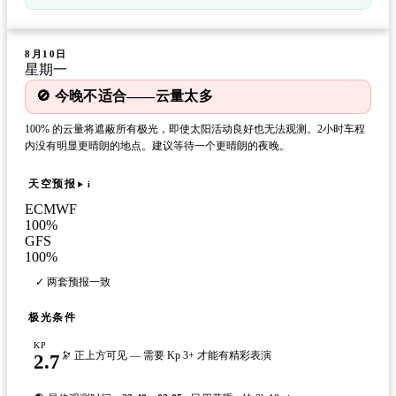
8月10日
星期一
🚫 今晚不适合——云量太多
100% 的云量将遮蔽所有极光，即使太阳活动良好也无法观测。2小时车程
内没有明显更晴朗的地点。建议等待一个更晴朗的夜晚。
天空预报
i
ECMWF
100
%
GFS
100
%
✓ 两套预报一致
极光条件
KP
2.7
🔭 正上方可见 — 需要 Kp 3+ 才能有精彩表演