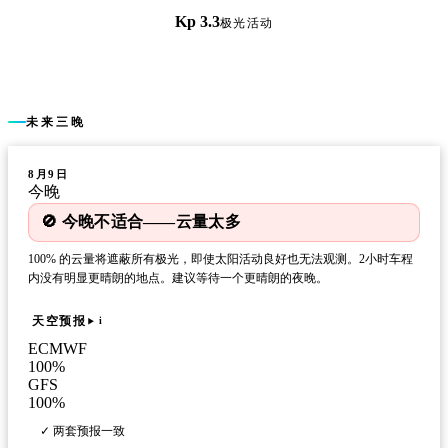
Kp 3.3
极光活动
未来三晚
8月9日
今晚
🚫 今晚不适合——云量太多
100% 的云量将遮蔽所有极光，即使太阳活动良好也无法观测。2小时车程
内没有明显更晴朗的地点。建议等待一个更晴朗的夜晚。
天空预报
i
ECMWF
100
%
GFS
100
%
✓ 两套预报一致