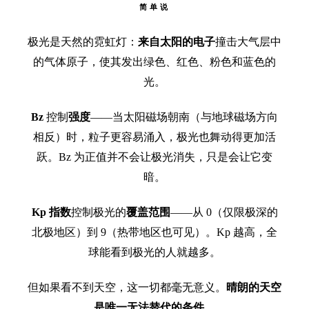
简单说
极光是天然的霓虹灯：
来自太阳的电子
撞击大气层中
的气体原子，使其发出绿色、红色、粉色和蓝色的
光。
Bz
控制
强度
——当太阳磁场朝南（与地球磁场方向
相反）时，粒子更容易涌入，极光也舞动得更加活
跃。Bz 为正值并不会让极光消失，只是会让它变
暗。
Kp 指数
控制极光的
覆盖范围
——从 0（仅限极深的
北极地区）到 9（热带地区也可见）。Kp 越高，全
球能看到极光的人就越多。
但如果看不到天空，这一切都毫无意义。
晴朗的天空
是唯一无法替代的条件。