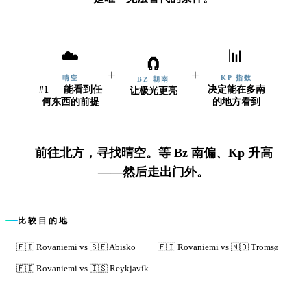
☁️
📊
🧲
+
+
晴空
KP 指数
BZ 朝南
#1 — 能看到任
决定能在多南
让极光更亮
何东西的前提
的地方看到
前往北方，寻找晴空。等 Bz 南偏、Kp 升高
——然后走出门外。
比较目的地
🇫🇮
Rovaniemi
vs
🇸🇪
Abisko
🇫🇮
Rovaniemi
vs
🇳🇴
Tromsø
🇫🇮
Rovaniemi
vs
🇮🇸
Reykjavík