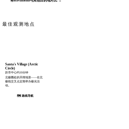
将Rovaniemi与其他目的地对比 →
最佳观测地点
Santa's Village (Arctic
Circle)
距市中心约10分钟
北极圈处的开阔地形——在北
极线交叉点定期举办极光活
动。
🗺 路线导航