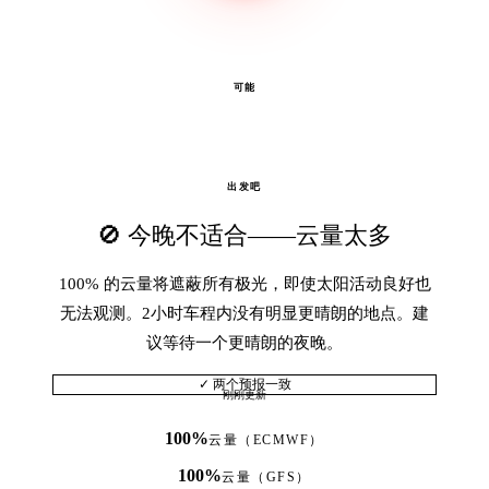
可能
出发吧
🚫 今晚不适合——云量太多
100% 的云量将遮蔽所有极光，即使太阳活动良好也
无法观测。2小时车程内没有明显更晴朗的地点。建
议等待一个更晴朗的夜晚。
✓ 两个预报一致
刚刚更新
100%
云量（ECMWF）
100%
云量（GFS）