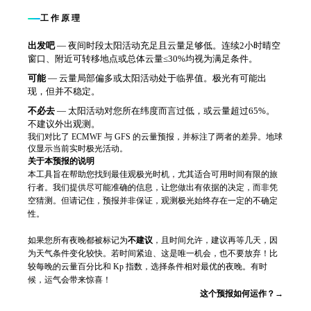
工作原理
出发吧
—
夜间时段太阳活动充足且云量足够低。连续2小时晴空
窗口、附近可转移地点或总体云量≤30%均视为满足条件。
可能
—
云量局部偏多或太阳活动处于临界值。极光有可能出
现，但并不稳定。
不必去
—
太阳活动对您所在纬度而言过低，或云量超过65%。
不建议外出观测。
我们对比了 ECMWF 与 GFS 的云量预报，并标注了两者的差异。地球
仪显示当前实时极光活动。
关于本预报的说明
本工具旨在帮助您找到最佳观极光时机，尤其适合可用时间有限的旅
行者。我们提供尽可能准确的信息，让您做出有依据的决定，而非凭
空猜测。但请记住，预报并非保证，观测极光始终存在一定的不确定
性。
如果您所有夜晚都被标记为
不建议
，且时间允许，建议再等几天，因
为天气条件变化较快。若时间紧迫、这是唯一机会，也不要放弃！比
较每晚的云量百分比和 Kp 指数，选择条件相对最优的夜晚。有时
候，运气会带来惊喜！
这个预报如何运作？→