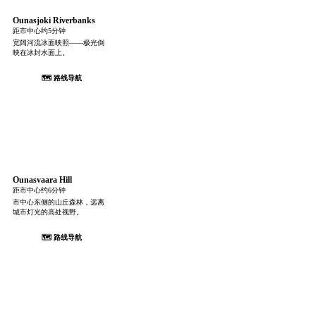
Ounasjoki Riverbanks
距市中心约5分钟
宽阔河流冰面映照——极光倒
映在冰封水面上。
🗺 路线导航
Ounasvaara Hill
距市中心约6分钟
市中心东侧的山丘森林，远离
城市灯光的高处视野。
🗺 路线导航