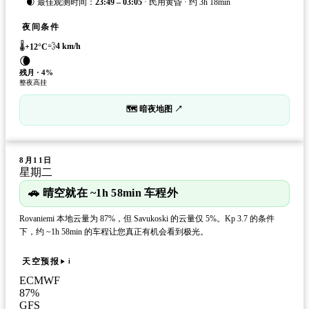
🌒 最佳观测时间：
23:49 – 03:05
· 民用黄昏 · 约 3h 18min
夜间条件
🌡️
💨
4
km/h
+
12
°C
🌘
残月
·
4
%
整夜高挂
🗺 暗夜地图 ↗
8月11日
星期二
🚗 晴空就在 ~1h 58min 车程外
Rovaniemi 本地云量为 87%，但 Savukoski 的云量仅 5%。Kp 3.7 的条件
下，约 ~1h 58min 的车程让您真正有机会看到极光。
天空预报
i
ECMWF
87
%
GFS