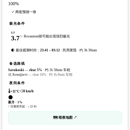
100
%
✓ 两套预报一致
极光条件
KP
3.7
✨ Rovaniemi很可能出现强烈极光
🌒 最佳观测时间：
23:41 – 03:12
· 民用黄昏 · 约 3h 30min
备选路线
Savukoski
—
clear
5
%
·
约 1h 58min 车程
或
Kemijärvi
—
clear
16
%
·
约 1h 8min 车程
夜间条件
🌡️
💨
8
km/h
+
11
°C
🌑
新月
·
1
%
↑ 日落前升起 · ↓ 22:45
🗺 暗夜地图 ↗