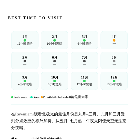
BEST TIME TO VISIT
1月
2月
3月
4月
—
12小时黑暗
10小时黑暗
6小时黑暗
5月
6月
7月
8月
—
—
—
—
9月
10月
11月
12月
4小时黑暗
9小时黑暗
12小时黑暗
13小时黑暗
能见度为零
Peak season
Good
Possible
Unlikely
在Rovaniemi观看北极光的最佳月份是九月–三月。九月和三月受
到分点效应的额外加持。从五月–七月起，午夜太阳使天空无法充
分变暗。