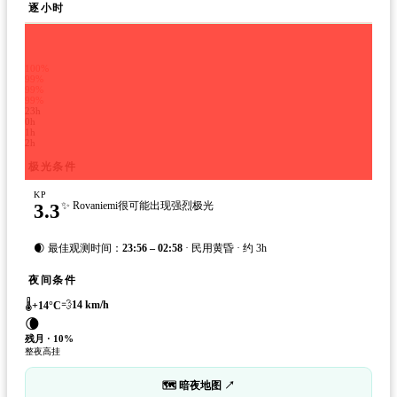
逐小时
100%
99%
99%
99%
23h
0h
1h
2h
极光条件
KP
3.3
✨ Rovaniemi很可能出现强烈极光
🌒 最佳观测时间：
23:56 – 02:58
· 民用黄昏 · 约 3h
夜间条件
🌡️
💨
14
km/h
+
14
°C
🌘
残月
·
10
%
整夜高挂
🗺 暗夜地图 ↗