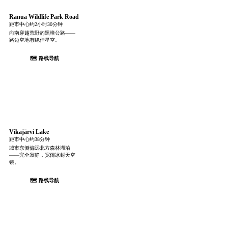
Ranua Wildlife Park Road
距市中心约2小时30分钟
向南穿越荒野的黑暗公路——
路边空地有绝佳星空。
🗺 路线导航
Vikajärvi Lake
距市中心约38分钟
城市东侧偏远北方森林湖泊
——完全寂静，宽阔冰封天空
镜。
🗺 路线导航