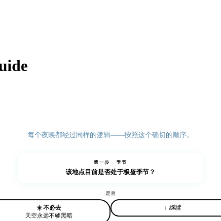
uide
每个夜晚都经过同样的逻辑——按照这个确切的顺序。
第一步 · 季节
该地点目前是否处于
极昼
季节？
是
否
☀️ 不必去
↓ 继续
天空永远不够黑暗