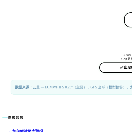
≤ 30%
+ Kp 足
✅ 出发
数据来源：
云量 — ECMWF IFS 0.25°（主要），GFS 全球（模型预警）
继续阅读
←
如何解读极光预报