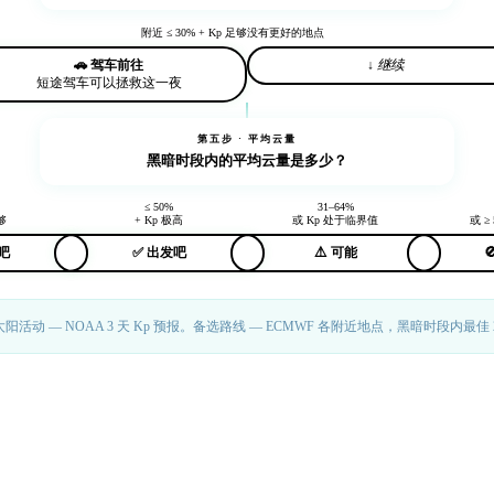
附近 ≤ 30% + Kp 足够
没有更好的地点
🚗 驾车前往
↓ 继续
短途驾车可以拯救这一夜
第五步 · 平均云量
黑暗时段内的
平均云量
是多少？
≤ 50%
31–64%
够
+ Kp 极高
或 Kp 处于临界值
或 ≥ 
吧
✅ 出发吧
⚠️ 可能

。太阳活动 — NOAA 3 天 Kp 预报。备选路线 — ECMWF 各附近地点，黑暗时段内最佳