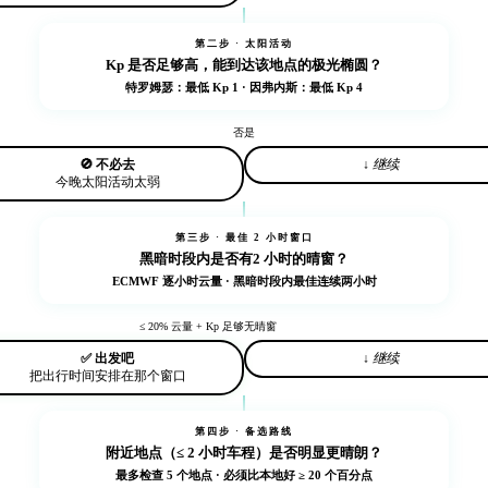
第二步 · 太阳活动
Kp
是否足够高，能到达该地点的极光椭圆？
特罗姆瑟：最低 Kp 1 · 因弗内斯：最低 Kp 4
否
是
🚫 不必去
↓ 继续
今晚太阳活动太弱
第三步 · 最佳 2 小时窗口
黑暗时段内是否有
2 小时的晴窗
？
ECMWF 逐小时云量 · 黑暗时段内最佳连续两小时
≤ 20% 云量 + Kp 足够
无晴窗
✅ 出发吧
↓ 继续
把出行时间安排在那个窗口
第四步 · 备选路线
附近地点（≤ 2 小时车程）是否明显更晴朗？
最多检查 5 个地点 · 必须比本地好 ≥ 20 个百分点