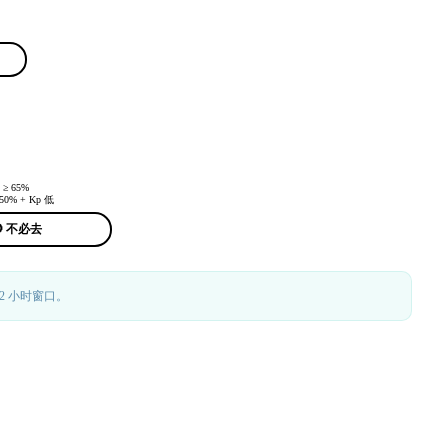
≥ 65%
50% + Kp 低
 不必去
 2 小时窗口。