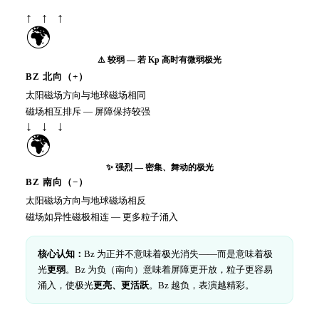
↑ ↑ ↑
🌍
⚠️ 较弱 — 若 Kp 高时有微弱极光
BZ 北向（+）
太阳磁场方向与地球磁场相同
磁场相互排斥 — 屏障保持较强
↓ ↓ ↓
🌍
✨ 强烈 — 密集、舞动的极光
BZ 南向（−）
太阳磁场方向与地球磁场相反
磁场如异性磁极相连 — 更多粒子涌入
核心认知：
Bz 为正并不意味着极光消失——而是意味着极
光
更弱
。Bz 为负（南向）意味着屏障更开放，粒子更容易
涌入，使极光
更亮、更活跃
。Bz 越负，表演越精彩。