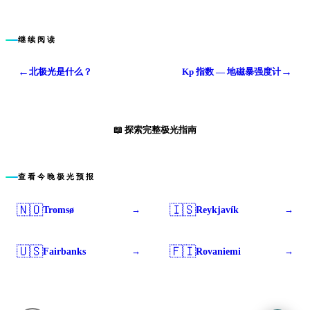
继续阅读
←
→
北极光是什么？
Kp 指数 — 地磁暴强度计
📖
探索完整极光指南
查看今晚极光预报
🇳🇴
🇮🇸
Tromsø
Reykjavík
→
→
🇺🇸
🇫🇮
Fairbanks
Rovaniemi
→
→