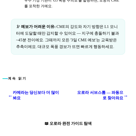
우주 기상 기관이 'G3 폭풍 주의보'를 발령하면, 도중의 CME
를 포착한 거예요.
🔭
예보가 어려운 이유:
CME의 강도와 자기 방향은 L1 모니
터에 도달할 때만 감지할 수 있어요 — 지구에 충돌하기 불과
~45분 전이에요. 그때까지 모든 '3일 CME 예보'는 교육받은
추측이에요. 대규모 폭풍 경보가 뜨면 빠르게 행동하세요.
계속 읽기
카메라는 당신보다 더 많이
오로라 서브스톰 — 파동으
←
→
봐요
로 찾아와요
📖
오로라 완전 가이드 탐색