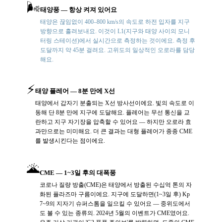
🌬️
태양풍 — 항상 켜져 있어요
태양은 끊임없이 400–800 km/s의 속도로 하전 입자를 지구
방향으로 흘려보내요. 이것이 L1(지구와 태양 사이의 모니
터링 스테이션)에서 실시간으로 측정하는 것이에요. 측정 후
도달까지 약 45분 걸려요. 고위도의 일상적인 오로라를 담당
해요.
⚡
태양 플레어 — 8분 만에 X선
태양에서 갑자기 분출되는 X선 방사선이에요. 빛의 속도로 이
동해 단 8분 만에 지구에 도달해요. 플레어는 무선 통신을 교
란하고 지구 자기장을 압축할 수 있어요 — 하지만 오로라 효
과만으로는 미미해요. 더 큰 결과는 대형 플레어가 종종 CME
를 발생시킨다는 점이에요.
🌋
CME — 1~3일 후의 대폭풍
코로나 질량 방출(CME)은 태양에서 방출된 수십억 톤의 자
화된 플라즈마 구름이에요. 지구에 도달하면(1~3일 후) Kp
7~9의 지자기 슈퍼스톰을 일으킬 수 있어요 — 중위도에서
도 볼 수 있는 종류의. 2024년 5월의 이벤트가 CME였어요.