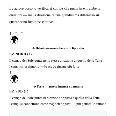
Le aurore possono verificarsi con Bz che punta in entrambe le
direzioni — ma la direzione fa una grandissima differenza su
quanto sono luminose e attive.
↑ ↑ ↑
🌍
⚠️ Debole — aurora fioca se il Kp è alto
BZ NORD (+)
Il campo del Sole punta nella stessa direzione di quello della Terra
I campi si respingono — lo scudo rimane più forte
↓ ↓ ↓
🌍
✨ Forte — aurora intensa e danzante
BZ SUD (−)
Il campo del Sole punta in direzione opposta a quello della Terra
I campi si connettono come magneti opposti — più particelle entrano