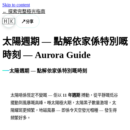
Skip to content
←
探索完整極光指南
🇭🇰
↗
分享
太陽週期 — 點解依家係特別嘅
時刻
— Aurora Guide
太陽週期 — 點解依家係特別嘅時刻
太陽唔係恆定不變嘅 — 佢以
11 年週期
搏動，從平靜嘅低谷
擺動到風暴嘅高峰。喺太陽極大期，太陽黑子數量激增，太
陽耀斑更頻繁，地磁風暴 — 即係令天空發光嗰種 — 發生得
頻繁好多。