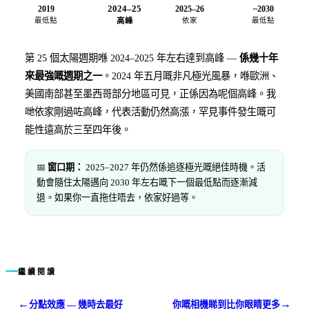
2024–25
2019
2025–26
~2030
最低點
高峰
依家
最低點
第 25 個太陽週期喺 2024–2025 年左右達到高峰 —
係幾十年
來最強嘅週期之一
。2024 年五月嘅非凡極光風暴，喺歐洲、
美國南部甚至墨西哥部分地區可見，正係因為呢個高峰。我
哋依家剛過咗高峰，代表活動仍然高漲，罕見事件發生嘅可
能性遠高於三至四年後。
📅
窗口期：
2025–2027 年仍然係追逐極光嘅絕佳時機。活
動會隨住太陽邁向 2030 年左右嘅下一個最低點而逐漸減
退。如果你一直拖住唔去，依家好過等。
繼續閱讀
←
→
分點效應 — 幾時去最好
你嘅相機睇到比你眼睛更多