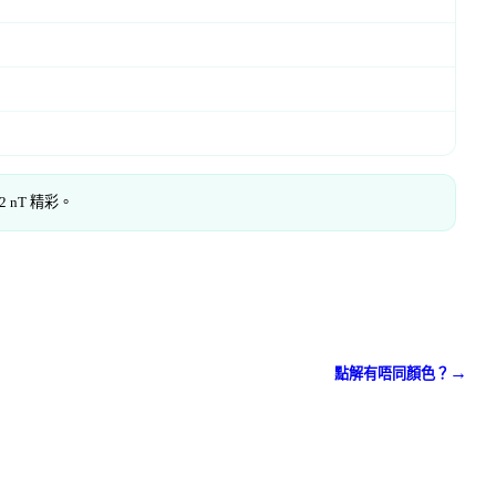
 nT 精彩。
→
點解有唔同顏色？