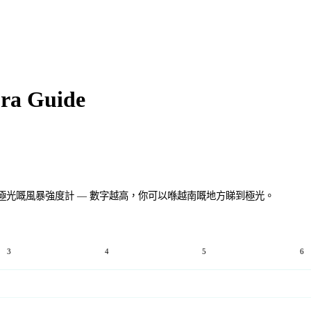
ra Guide
光嘅風暴強度計 — 數字越高，你可以喺越南嘅地方睇到極光。
3
4
5
6