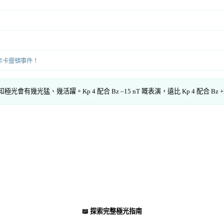
年卡靈頓事件！
幾光猛、幾活躍。Kp 4 配合 Bz –15 nT 嘅表演，遠比 Kp 4 配合 Bz +2
📖
探索完整極光指南