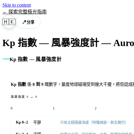
Skip to content
←
探索完整極光指南
🇭🇰
↗
分享
Kp 指數 — 風暴強度計
— Auro
Kp 指數 — 風暴強度計
Kp 指數
係
0 到 9
嘅數字，量度地球磁場受到幾大干擾。將佢諗成極
風暴強度 0 → 9
0
1
2
Kp 0–2
平靜
只係北極圈最深處（特羅姆瑟、斯瓦爾巴）