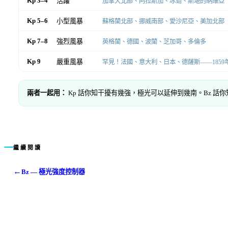
Kp 3–4
活躍
加拿大北部、阿拉斯加、冰島、斯堪的納維亞
Kp 5–6
小型風暴
蘇格蘭北部、挪威南部、愛沙尼亞、美加北部
Kp 7–8
強烈風暴
英格蘭、德國、波蘭、芝加哥、多倫多
Kp 9
嚴重風暴
罕見！法國、意大利、日本、德薩斯——1859
兩者一起用：
Kp 話你知干擾有幾強，極光可以延伸到幾南。Bz 話你知極光會有
繼續閱讀
←
Bz — 極光強度控制器