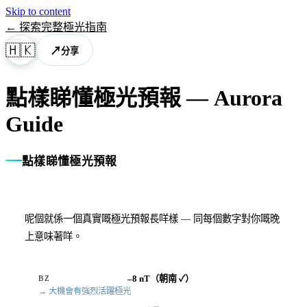
Skip to content
←
探索完整極光指南
🇭🇰
↗
分享
點樣睇懂極光預報
— Aurora
Guide
點樣睇懂極光預報
呢個就係一個真實嘅極光預報長咩樣 — 同每個數字對你嘅晚
上意味著咩。
–8 nT（朝南 ✓）
BZ
→ 大機會有強烈活躍極光