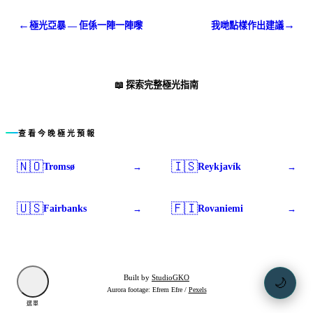
←
→
極光亞暴 — 佢係一陣一陣嚟
我哋點樣作出建議
📖
探索完整極光指南
查看今晚極光預報
🇳🇴
🇮🇸
Tromsø
Reykjavík
→
→
🇺🇸
🇫🇮
Fairbanks
Rovaniemi
→
→
Built by
StudioGKO
🌙
Aurora footage: Efrem Efre /
Pexels
選單
深色