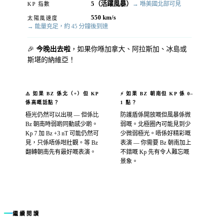
5（活躍風暴）
→ 喺美國北部可見
KP 指數
550 km/s
太陽風速度
→ 能量充足，約 45 分鐘後到達
🎉
今晚出去啦
，如果你喺加拿大、阿拉斯加、冰島或
斯堪的納維亞！
⚠️ 如果 BZ 係北（+）但 KP
⚡ 如果 BZ 朝南但 KP 係 0–
係高嘅話點？
1 點？
極光仍然可以出現 — 但係比
防護盾係開放嘅但風暴係微
Bz 朝南時弱啲同動感少啲。
弱嘅。北極圈內可能見到少
Kp 7 加 Bz +3 nT 可能仍然可
少微弱極光。唔係好精彩嘅
見，只係唔係咁壯觀。等 Bz
表演 — 你需要 Bz 朝南加上
翻轉朝南先有最好嘅表演。
不錯嘅 Kp 先有令人難忘嘅
景象。
繼續閱讀