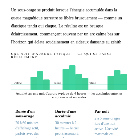
Un sous-orage se produit lorsque l'énergie accumulée dans la
queue magnétique terrestre se libère brusquement — comme un
élastique tendu qui claque. Le résultat est un brusque
éclaircissement, commençant souvent par un arc calme bas sur
l'horizon qui éclate soudainement en rideaux dansants au zénith.
UNE NUIT D'AURORE TYPIQUE — CE QUI SE PASSE
RÉELLEMENT
calme
calme
calme
Activité sur une nuit d'aurore typique de 4 heures — les accalmies entre les
éruptions sont normales
Durée d'un
Durée d'une
Par nuit
sous-orage
accalmie
2 à 5 sous-orages
20 à 60 minutes
30 minutes à 2
lors d'une nuit
d'affichage actif,
heures — le ciel
active. L'activité
parfois avec des
peut s'assombrir
maximale est