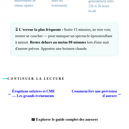
mouvements de
entre les
généralement entre
rideau rapides
événements
22h et 2h heure
locale
⏳
L'erreur la plus fréquente :
Sortir 15 minutes, ne rien voir,
rentrer se coucher — pour manquer un spectacle époustouflant
à minuit.
Restez dehors au moins 90 minutes
lors d'une nuit
d'aurore prévue. Apportez une boisson chaude.
CONTINUER LA LECTURE
Éruptions solaires et CME
Comment lire une prévision
←
→
— Les grands événements
d'aurore
📖
Explorer le guide complet des aurores