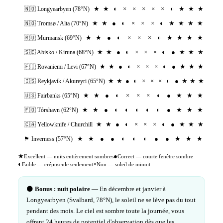
★
★
◐
×
×
×
×
×
◐
★
★
★
🇳🇴
Longyearbyen (78°N)
★
★
●
◐
×
×
×
◐
★
★
★
★
🇳🇴
Tromsø / Alta (70°N)
★
★
●
◐
×
×
×
◐
★
★
★
★
🇷🇺
Murmansk (69°N)
★
★
●
◐
×
×
×
◐
●
★
★
★
🇸🇪
Abisko / Kiruna (68°N)
★
★
●
◐
×
×
×
◐
●
★
★
★
🇫🇮
Rovaniemi / Levi (67°N)
★
★
●
◐
×
×
×
◐
●
★
★
★
🇮🇸
Reykjavík / Akureyri (65°N)
★
★
●
◐
×
×
×
◐
●
★
★
★
🇺🇸
Fairbanks (65°N)
★
★
●
◐
◐
◐
◐
◐
●
★
★
★
🇫🇴
Tórshavn (62°N)
★
★
●
◐
×
×
×
◐
●
★
★
★
🇨🇦
Yellowknife / Churchill
★
★
●
●
◐
◐
◐
●
●
★
★
★
🏴󠁧󠁢󠁳󠁣󠁴󠁿
Inverness (57°N)
★
●
Excellent — nuits entièrement sombres
Correct — courte fenêtre sombre
◐
×
Faible — crépuscule seulement
Non — soleil de minuit
🌑
Bonus : nuit polaire
— En décembre et janvier à
Longyearbyen (Svalbard, 78°N), le soleil ne se lève pas du tout
pendant des mois. Le ciel est sombre toute la journée, vous
offrant 24 heures de potentiel d'observation dès que les