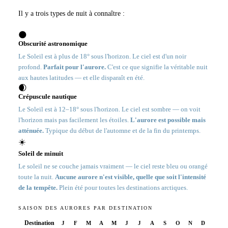
Il y a trois types de nuit à connaître :
🌑
Obscurité astronomique
Le Soleil est à plus de 18° sous l'horizon. Le ciel est d'un noir
profond.
Parfait pour l'aurore.
C'est ce que signifie la véritable nuit
aux hautes latitudes — et elle disparaît en été.
🌒
Crépuscule nautique
Le Soleil est à 12–18° sous l'horizon. Le ciel est sombre — on voit
l'horizon mais pas facilement les étoiles.
L'aurore est possible mais
atténuée.
Typique du début de l'automne et de la fin du printemps.
☀️
Soleil de minuit
Le soleil ne se couche jamais vraiment — le ciel reste bleu ou orangé
toute la nuit.
Aucune aurore n'est visible, quelle que soit l'intensité
de la tempête.
Plein été pour toutes les destinations arctiques.
SAISON DES AURORES PAR DESTINATION
Destination
J
F
M
A
M
J
J
A
S
O
N
D